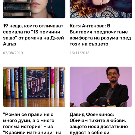
19 неща, които отличават
Катя Антонова: В
сериала по "13 причини
България предпочитаме
защо" от романа на Джей
комфорта на разума пред
Ашър
този на сърцето
02/08/2019
16/11/2018
"Роман се прави не с
Давид Фоенкинос:
много думи, а с много
Обичам тихите любови,
голяма история" - из
защото нося достатъчно
"Красиви изгнаници" на
лудост в себе си