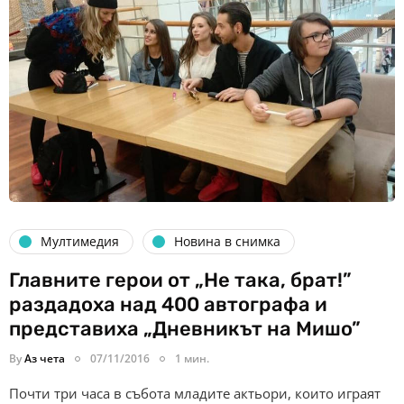
Мултимедия
Новина в снимка
Главните герои от „Не така, брат!”
раздадоха над 400 автографа и
представиха „Дневникът на Мишо”
By
Аз чета
07/11/2016
1 мин.
Почти три часа в събота младите актьори, които играят