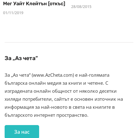
Мег Уайт Клейтън [откъс]
28/08/2015
01/11/2019
За „Аз чета“
За „Аз чета“ (www.AzCheta.com) е най-голямата
българска онлайн медия за книги и четене. С
изградената онлайн общност от няколко десетки
хиляди потребители, сайтът е основен източник на
информация за най-новото в света на книгите в
българското интернет пространство.
За нас