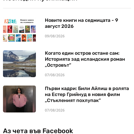
Новите книги на седмицата - 9
август 2026
09/08/2026
Когато един остров остане сам:
Историята зад исландския роман
„Островът“
07/08/2026
Първи кадри: Били Айлиш в ролята
на Естер Грийнуд в новия филм
„Стъкленият похлупак“
07/08/2026
Аз чета във Facebook