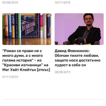
02/08/2019
16/11/2018
"Роман се прави не с
Давид Фоенкинос:
много думи, а с много
Обичам тихите любови,
голяма история" - из
защото нося достатъчно
"Красиви изгнаници" на
лудост в себе си
Мег Уайт Клейтън [откъс]
28/08/2015
01/11/2019