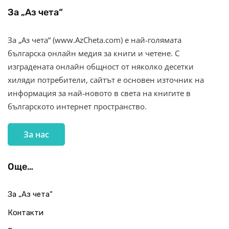
За „Аз чета“
За „Аз чета“ (www.AzCheta.com) е най-голямата
българска онлайн медия за книги и четене. С
изградената онлайн общност от няколко десетки
хиляди потребители, сайтът е основен източник на
информация за най-новото в света на книгите в
българското интернет пространство.
За нас
Още…
За „Аз чета“
Контакти