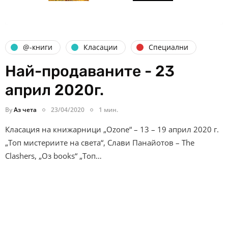
@-книги
Класации
Специални
Най-продаваните - 23
април 2020г.
By
Аз чета
23/04/2020
1 мин.
Класация на книжарници „Ozone“ – 13 – 19 април 2020 г.
„Топ мистериите на света“, Слави Панайотов – The
Clashers, „Оз books“ „Топ…