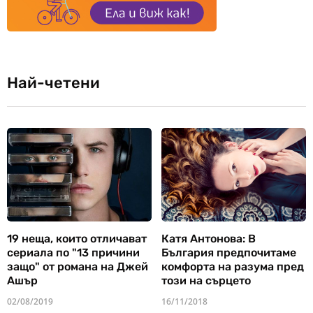
Най-четени
19 неща, които отличават
Катя Антонова: В
сериала по "13 причини
България предпочитаме
защо" от романа на Джей
комфорта на разума пред
Ашър
този на сърцето
02/08/2019
16/11/2018