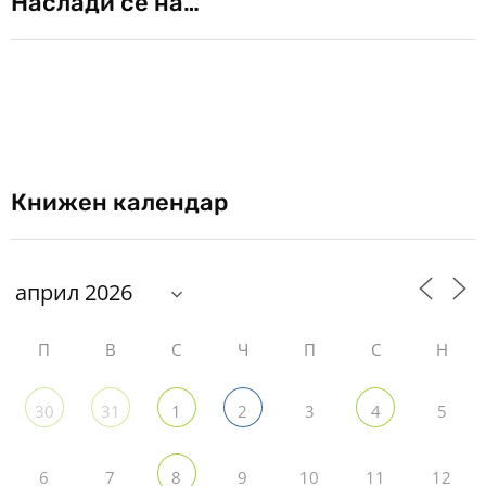
Наслади се на…
Книжен календар
П
В
С
Ч
П
С
Н
3
5
30
31
1
2
4
6
7
9
10
11
12
8