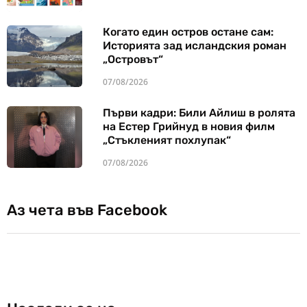
Когато един остров остане сам:
Историята зад исландския роман
„Островът“
07/08/2026
Първи кадри: Били Айлиш в ролята
на Естер Грийнуд в новия филм
„Стъкленият похлупак“
07/08/2026
Аз чета във Facebook