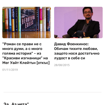
"Роман се прави не с
Давид Фоенкинос:
много думи, а с много
Обичам тихите любови,
голяма история" - из
защото нося достатъчно
"Красиви изгнаници" на
лудост в себе си
Мег Уайт Клейтън [откъс]
28/08/2015
01/11/2019
За „Аз чета“