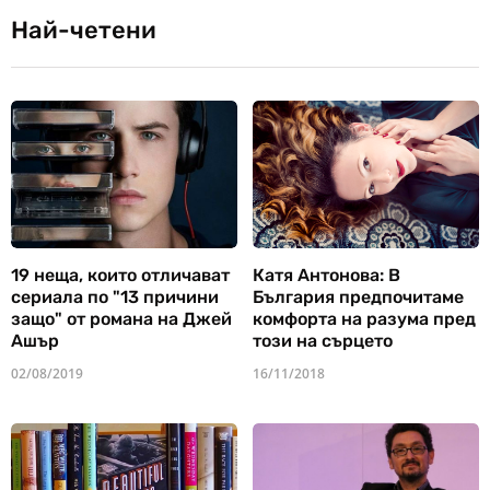
Най-четени
19 неща, които отличават
Катя Антонова: В
сериала по "13 причини
България предпочитаме
защо" от романа на Джей
комфорта на разума пред
Ашър
този на сърцето
02/08/2019
16/11/2018