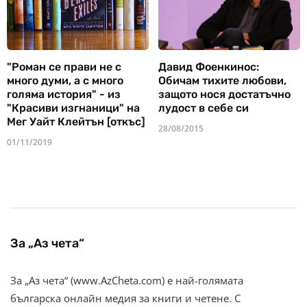
"Роман се прави не с
Давид Фоенкинос:
много думи, а с много
Обичам тихите любови,
голяма история" - из
защото нося достатъчно
"Красиви изгнаници" на
лудост в себе си
Мег Уайт Клейтън [откъс]
28/08/2015
01/11/2019
За „Аз чета“
За „Аз чета“ (www.AzCheta.com) е най-голямата
българска онлайн медия за книги и четене. С