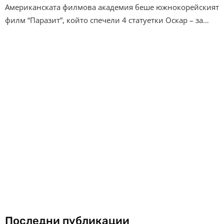
Американската филмова академия беше южнокорейският
филм “Паразит”, който спечели 4 статуетки Оскар – за…
Последни публикации