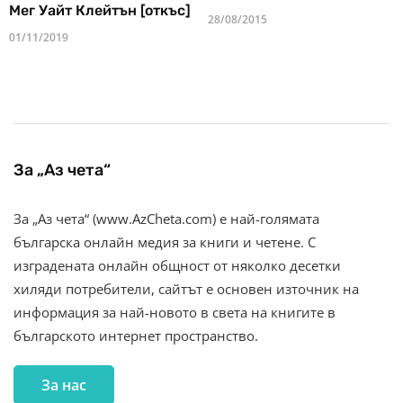
Мег Уайт Клейтън [откъс]
28/08/2015
01/11/2019
За „Аз чета“
За „Аз чета“ (www.AzCheta.com) е най-голямата
българска онлайн медия за книги и четене. С
изградената онлайн общност от няколко десетки
хиляди потребители, сайтът е основен източник на
информация за най-новото в света на книгите в
българското интернет пространство.
За нас