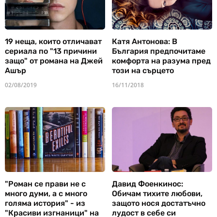
19 неща, които отличават
Катя Антонова: В
сериала по "13 причини
България предпочитаме
защо" от романа на Джей
комфорта на разума пред
Ашър
този на сърцето
02/08/2019
16/11/2018
"Роман се прави не с
Давид Фоенкинос:
много думи, а с много
Обичам тихите любови,
голяма история" - из
защото нося достатъчно
"Красиви изгнаници" на
лудост в себе си