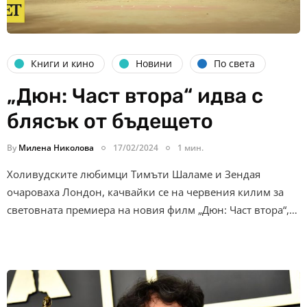
Книги и кино
Новини
По света
„Дюн: Част втора“ идва с
блясък от бъдещето
By
Милена Николова
17/02/2024
1 мин.
Холивудските любимци Тимъти Шаламе и Зендая
очароваха Лондон, качвайки се на червения килим за
световната премиера на новия филм „Дюн: Част втора“,…