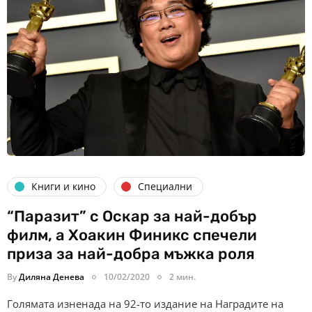
Книги и кино
Специални
“Паразит” с Оскар за най-добър
филм, а Хоакин Финикс спечели
приза за най-добра мъжка роля
By
Диляна Денева
10/02/2020
2 мин.
Голямата изненада на 92-то издание на Наградите на