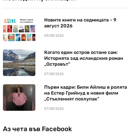
Новите книги на седмицата - 9
август 2026
09/08/2026
Когато един остров остане сам:
Историята зад исландския роман
„Островът“
07/08/2026
Първи кадри: Били Айлиш в ролята
на Естер Грийнуд в новия филм
„Стъкленият похлупак“
07/08/2026
Аз чета във Facebook