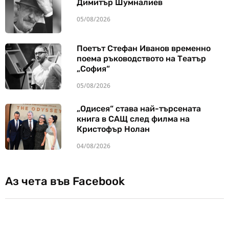
Димитър Шумналиев
05/08/2026
Поетът Стефан Иванов временно
поема ръководството на Театър
„София“
05/08/2026
„Одисея“ става най-търсената
книга в САЩ след филма на
Кристофър Нолан
04/08/2026
Аз чета във Facebook