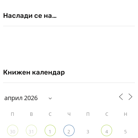
Наслади се на…
Книжен календар
П
В
С
Ч
П
С
Н
3
5
30
31
1
2
4