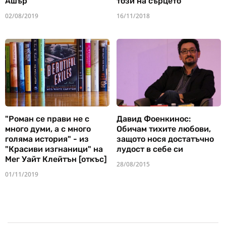
Ашър
този на сърцето
02/08/2019
16/11/2018
"Роман се прави не с
Давид Фоенкинос:
много думи, а с много
Обичам тихите любови,
голяма история" - из
защото нося достатъчно
"Красиви изгнаници" на
лудост в себе си
Мег Уайт Клейтън [откъс]
28/08/2015
01/11/2019