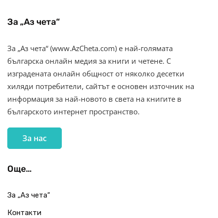
За „Аз чета“
За „Аз чета“ (www.AzCheta.com) е най-голямата
българска онлайн медия за книги и четене. С
изградената онлайн общност от няколко десетки
хиляди потребители, сайтът е основен източник на
информация за най-новото в света на книгите в
българското интернет пространство.
За нас
Още…
За „Аз чета“
Контакти