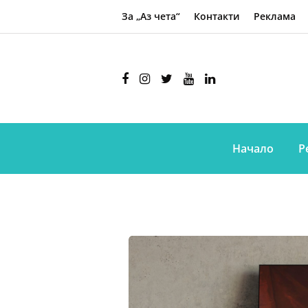
За „Аз чета“
Контакти
Реклама
Начало
Р