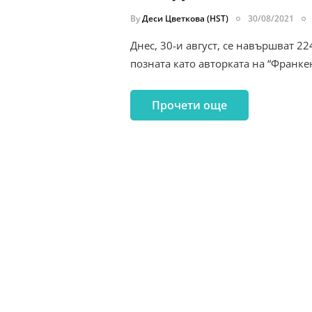
By
Деси Цветкова (HST)
30/08/2021
Днес, 30-и август, се навършват 2
позната като авторката на “Франке
Прочети още