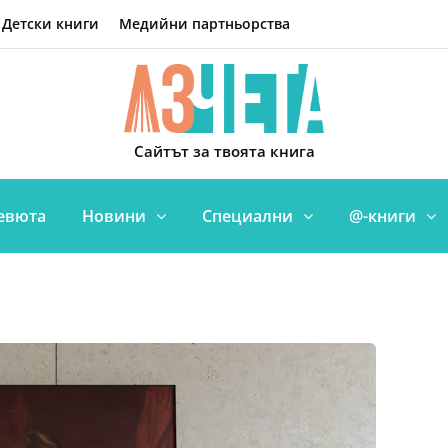
Детски книги
Медийни партньорства
Сайтът за твоята книга
евюта
Новини
Специални
@-книги