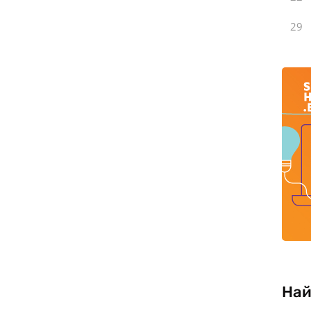
29
Най