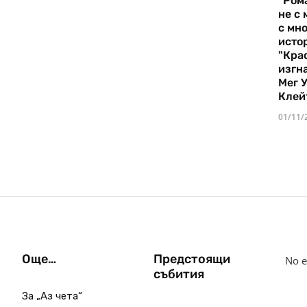
"Ром
не с 
с мно
истор
"Кра
изгн
Мег 
Клей
01/11/
Още…
Предстоящи
No e
събития
За „Аз чета“