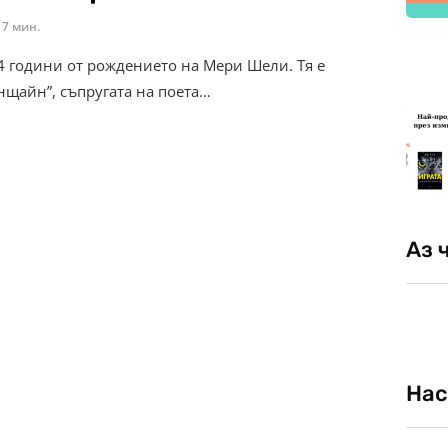
7 мин.
24 години от рождението на Мери Шели. Тя е
нщайн”, съпругата на поета…
Аз 
Нас