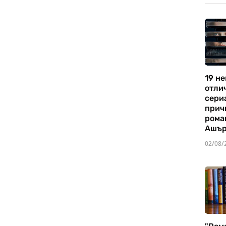
19 не
отли
сериа
прич
рома
Ашъ
02/08/