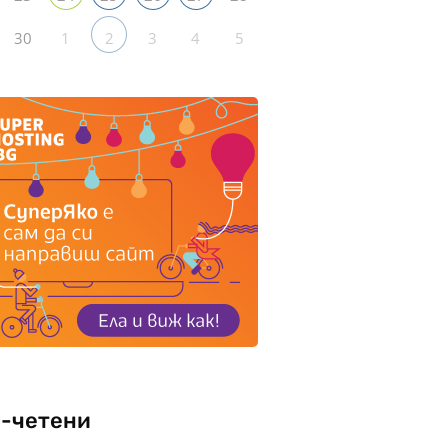
30
1
3
4
5
2
-четени