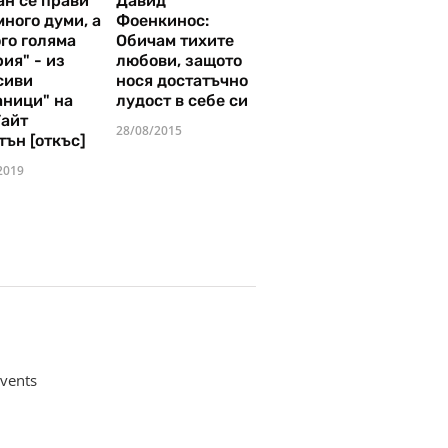
ан се прави
Давид
много думи, а
Фоенкинос:
го голяма
Обичам тихите
ия" - из
любови, защото
сиви
нося достатъчно
аници" на
лудост в себе си
Уайт
28/08/2015
тън [откъс]
2019
vents