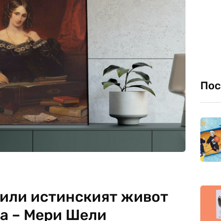
Пос
 или истинският живот
ка – Мери Шели