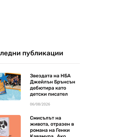
ледни публикации
Звездата на НБА
Джейлън Брънсън
дебютира като
детски писател
06/08/2026
Смисълът на
живота, отразен в
романа на Генки
Кавамура „Ако