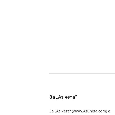
За „Аз чета“
За „Аз чета“ (www.AzCheta.com) е