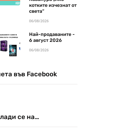
котките изчезнат от
света“
06/08/2026
Най-продаваните -
6 август 2026
06/08/2026
чета във Facebook
лади се на…