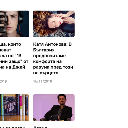
ща, които
Катя Антонова: В
чават
България
ла по "13
предпочитаме
ини защо" от
комфорта на
на на Джей
разума пред този
р
на сърцето
2019
16/11/2018