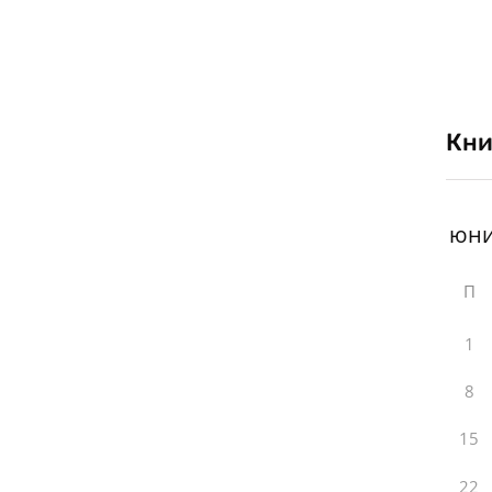
Кни
П
1
8
15
22