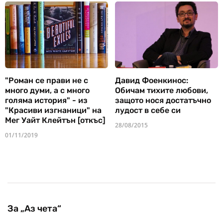
"Роман се прави не с
Давид Фоенкинос:
много думи, а с много
Обичам тихите любови,
голяма история" - из
защото нося достатъчно
"Красиви изгнаници" на
лудост в себе си
Мег Уайт Клейтън [откъс]
28/08/2015
01/11/2019
За „Аз чета“