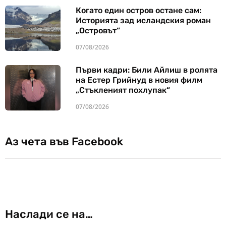
Когато един остров остане сам:
Историята зад исландския роман
„Островът“
07/08/2026
Първи кадри: Били Айлиш в ролята
на Естер Грийнуд в новия филм
„Стъкленият похлупак“
07/08/2026
Аз чета във Facebook
Наслади се на…