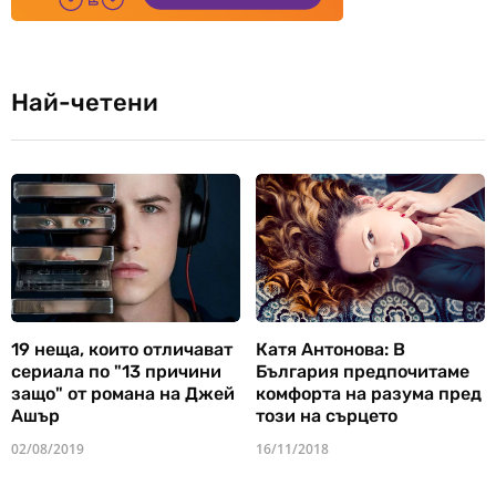
Най-четени
19 неща, които отличават
Катя Антонова: В
сериала по "13 причини
България предпочитаме
защо" от романа на Джей
комфорта на разума пред
Ашър
този на сърцето
02/08/2019
16/11/2018