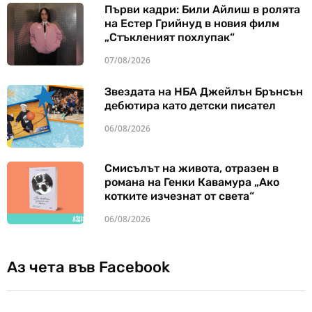
Първи кадри: Били Айлиш в ролята
на Естер Грийнуд в новия филм
„Стъкленият похлупак“
07/08/2026
Звездата на НБА Джейлън Брънсън
дебютира като детски писател
06/08/2026
Смисълът на живота, отразен в
романа на Генки Кавамура „Ако
котките изчезнат от света“
06/08/2026
Аз чета във Facebook