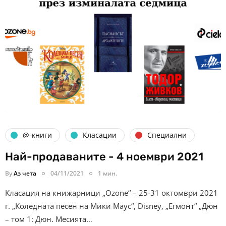
@-книги
Класации
Специални
Най-продаваните - 4 ноември 2021
By
Аз чета
04/11/2021
1 мин.
Класация на книжарници „Ozone“ – 25-31 октомври 2021
г. „Коледната песен на Мики Маус“, Disney, „Егмонт“ „Дюн
– том 1: Дюн. Месията…