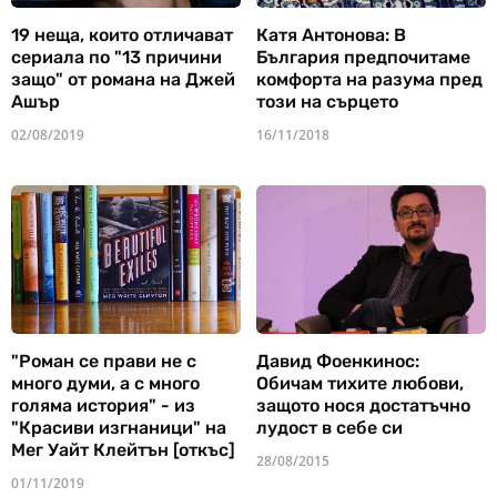
19 неща, които отличават
Катя Антонова: В
сериала по "13 причини
България предпочитаме
защо" от романа на Джей
комфорта на разума пред
Ашър
този на сърцето
02/08/2019
16/11/2018
"Роман се прави не с
Давид Фоенкинос:
много думи, а с много
Обичам тихите любови,
голяма история" - из
защото нося достатъчно
"Красиви изгнаници" на
лудост в себе си
Мег Уайт Клейтън [откъс]
28/08/2015
01/11/2019