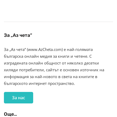
За „Аз чета“
За „Аз чета“ (www.AzCheta.com) е най-голямата
българска онлайн медия за книги и четене. С
изградената онлайн общност от няколко десетки
хиляди потребители, сайтът е основен източник на
информация за най-новото в света на книгите в
българското интернет пространство.
За нас
Още…