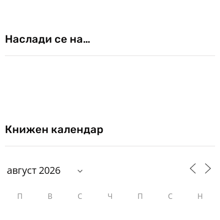
Наслади се на…
Книжен календар
П
В
С
Ч
П
С
Н