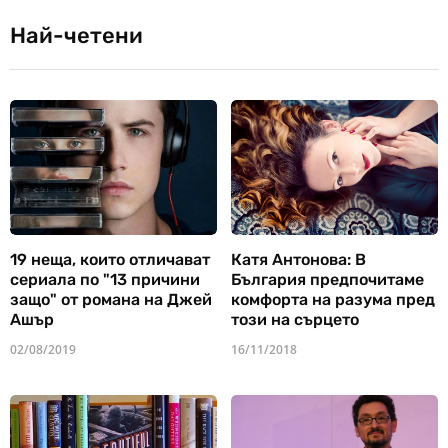
Най-четени
19 неща, които отличават
Катя Антонова: В
сериала по "13 причини
България предпочитаме
защо" от романа на Джей
комфорта на разума пред
Ашър
този на сърцето
02/08/2019
16/11/2018