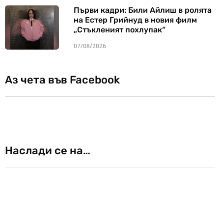
Първи кадри: Били Айлиш в ролята
на Естер Грийнуд в новия филм
„Стъкленият похлупак“
07/08/2026
Аз чета във Facebook
Наслади се на…