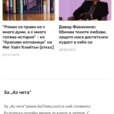
"Роман се прави не с
Давид Фоенкинос:
много думи, а с много
Обичам тихите любови,
голяма история" - из
защото нося достатъчно
"Красиви изгнаници" на
лудост в себе си
Мег Уайт Клейтън [откъс]
28/08/2015
01/11/2019
За „Аз чета“
За „Аз чета“ (www.AzCheta.com) е най-голямата
българска онлайн медия за книги и четене. С