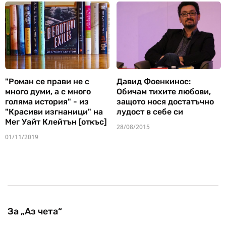
"Роман се прави не с
Давид Фоенкинос:
много думи, а с много
Обичам тихите любови,
голяма история" - из
защото нося достатъчно
"Красиви изгнаници" на
лудост в себе си
Мег Уайт Клейтън [откъс]
28/08/2015
01/11/2019
За „Аз чета“