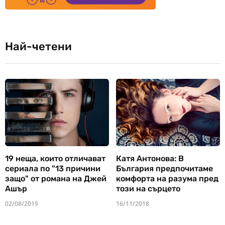
Най-четени
19 неща, които отличават
Катя Антонова: В
сериала по "13 причини
България предпочитаме
защо" от романа на Джей
комфорта на разума пред
Ашър
този на сърцето
02/08/2019
16/11/2018