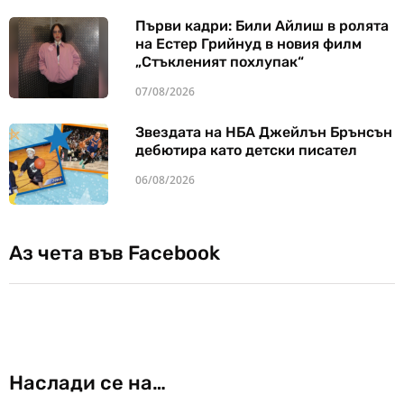
Първи кадри: Били Айлиш в ролята
на Естер Грийнуд в новия филм
„Стъкленият похлупак“
07/08/2026
Звездата на НБА Джейлън Брънсън
дебютира като детски писател
06/08/2026
Аз чета във Facebook
Наслади се на…