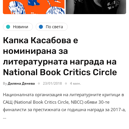
Новини
По света
Капка Касабова е
номинирана за
литературната награда на
National Book Critics Circle
By
Диляна Денева
23/01/2018
4 мин.
Националната организация на литературните критици в
САЩ (National Book Critics Circle, NBCC) обяви 30-те
финалисти за престижната си годишна награда за 2017-а,
…