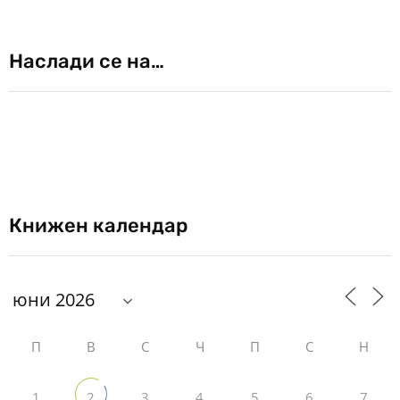
Наслади се на…
Книжен календар
П
В
С
Ч
П
С
Н
1
3
4
5
6
7
2