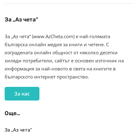
За „Аз чета“
За „Аз чета“ (www.AzCheta.com) е най-голямата
българска онлайн медия за книги и четене. С
изградената онлайн общност от няколко десетки
хиляди потребители, сайтът е основен източник на
информация за най-новото в света на книгите в
българското интернет пространство.
За нас
Още…
За „Аз чета“