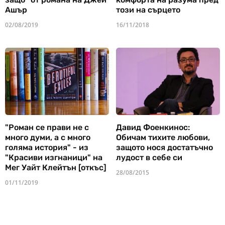
Ашър
този на сърцето
02/08/2019
16/11/2018
"Роман се прави не с
Давид Фоенкинос:
много думи, а с много
Обичам тихите любови,
голяма история" - из
защото нося достатъчно
"Красиви изгнаници" на
лудост в себе си
Мег Уайт Клейтън [откъс]
28/08/2015
01/11/2019