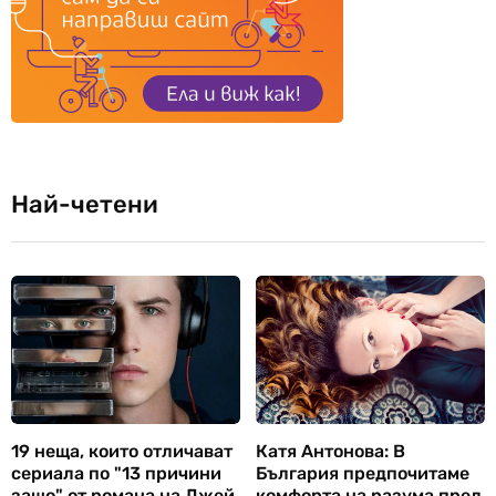
Най-четени
19 неща, които отличават
Катя Антонова: В
сериала по "13 причини
България предпочитаме
защо" от романа на Джей
комфорта на разума пред