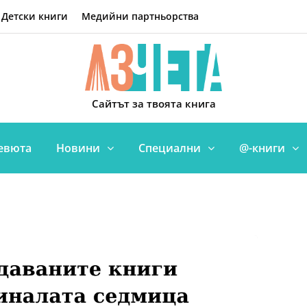
Детски книги
Медийни партньорства
Сайтът за твоята книга
евюта
Новини
Специални
@-книги