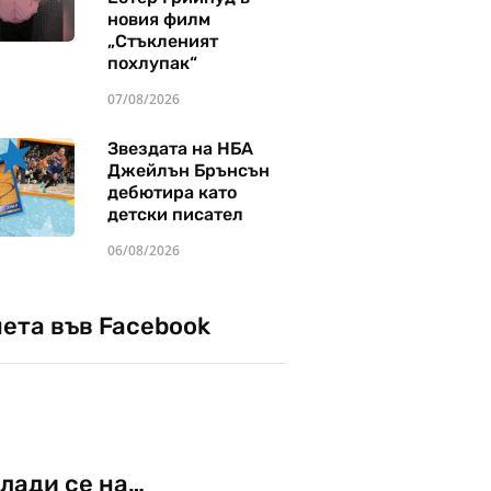
новия филм
„Стъкленият
похлупак“
07/08/2026
Звездата на НБА
Джейлън Брънсън
дебютира като
детски писател
06/08/2026
чета във Facebook
лади се на…