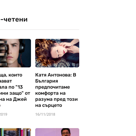
-четени
ща, които
Катя Антонова: В
чават
България
ла по "13
предпочитаме
ини защо" от
комфорта на
на на Джей
разума пред този
р
на сърцето
2019
16/11/2018