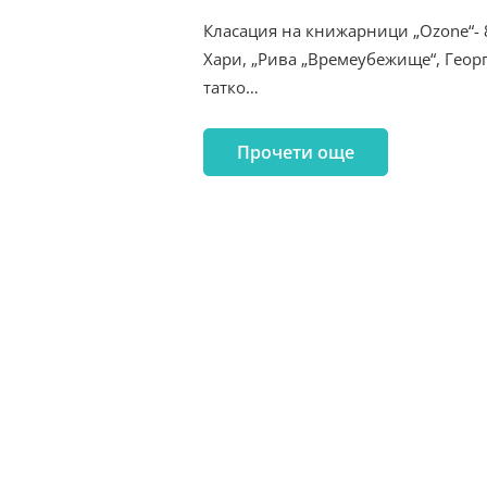
Класация на книжарници „Ozone“- 
Хари, „Рива „Времеубежище“, Георг
татко…
Прочети още