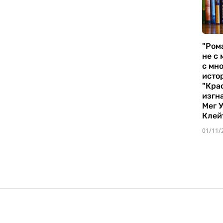
"Ром
не с 
с мно
истор
"Кра
изгн
Мег 
Клей
01/11/