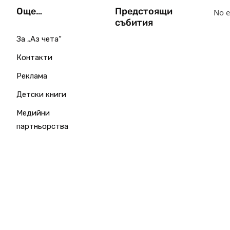
Още…
Предстоящи
No e
събития
За „Аз чета“
Контакти
Реклама
Детски книги
Медийни
партньорства