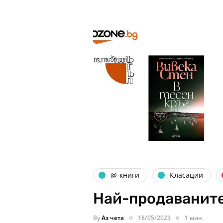
@-книги
Класации
Най-продаваните
By
Аз чета
18/05/2023
1 мин.