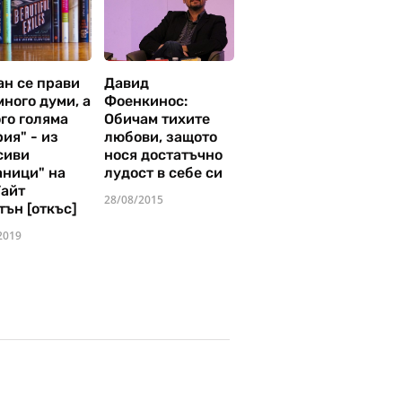
ан се прави
Давид
много думи, а
Фоенкинос:
го голяма
Обичам тихите
ия" - из
любови, защото
сиви
нося достатъчно
аници" на
лудост в себе си
Уайт
28/08/2015
тън [откъс]
2019