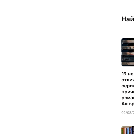
Най
19 не
отли
сериа
прич
рома
Ашъ
02/08/