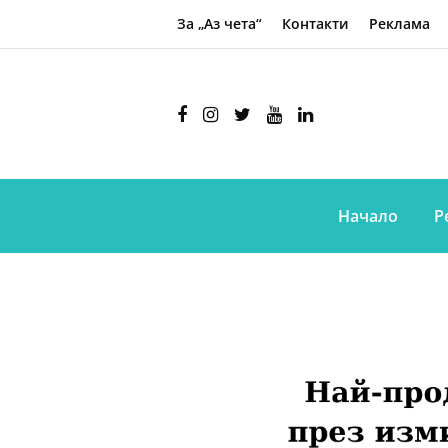
За „Аз чета“
Контакти
Реклама
Начало
Р