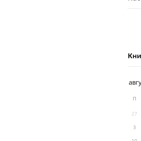
Кни
П
27
3
10