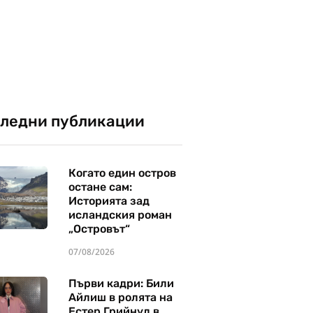
ледни публикации
Когато един остров
остане сам:
Историята зад
исландския роман
„Островът“
07/08/2026
Първи кадри: Били
Айлиш в ролята на
Естер Грийнуд в