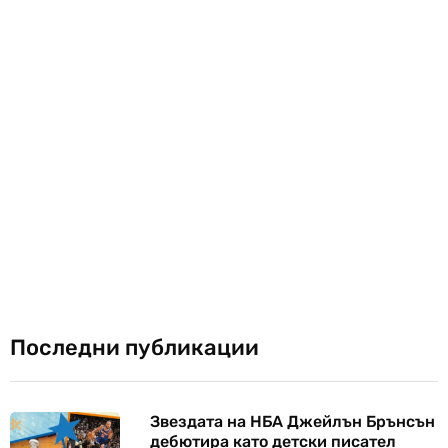
Последни публикации
Звездата на НБА Джейлън Брънсън
дебютира като детски писател