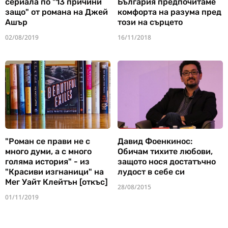
сериала по "13 причини
България предпочитаме
защо" от романа на Джей
комфорта на разума пред
Ашър
този на сърцето
02/08/2019
16/11/2018
"Роман се прави не с
Давид Фоенкинос:
много думи, а с много
Обичам тихите любови,
голяма история" - из
защото нося достатъчно
"Красиви изгнаници" на
лудост в себе си
Мег Уайт Клейтън [откъс]
28/08/2015
01/11/2019