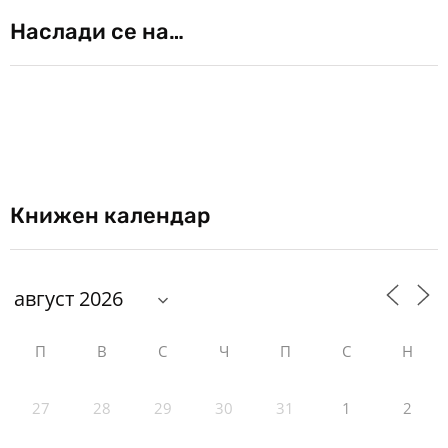
Наслади се на…
Книжен календар
П
В
С
Ч
П
С
Н
27
28
29
30
31
1
2