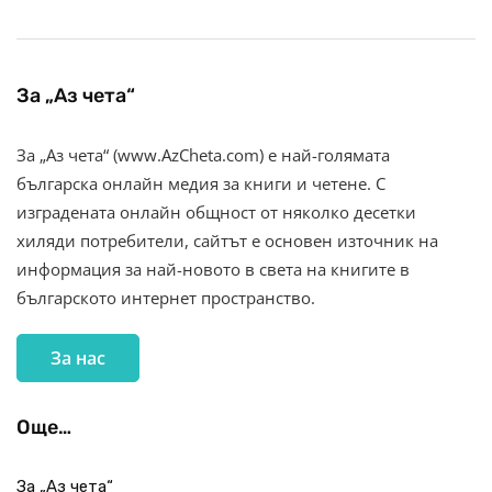
За „Аз чета“
За „Аз чета“ (www.AzCheta.com) е най-голямата
българска онлайн медия за книги и четене. С
изградената онлайн общност от няколко десетки
хиляди потребители, сайтът е основен източник на
информация за най-новото в света на книгите в
българското интернет пространство.
За нас
Още…
За „Аз чета“