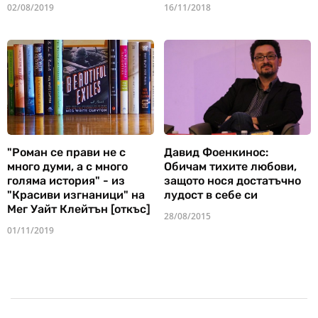
02/08/2019
16/11/2018
"Роман се прави не с
Давид Фоенкинос:
много думи, а с много
Обичам тихите любови,
голяма история" - из
защото нося достатъчно
"Красиви изгнаници" на
лудост в себе си
Мег Уайт Клейтън [откъс]
28/08/2015
01/11/2019