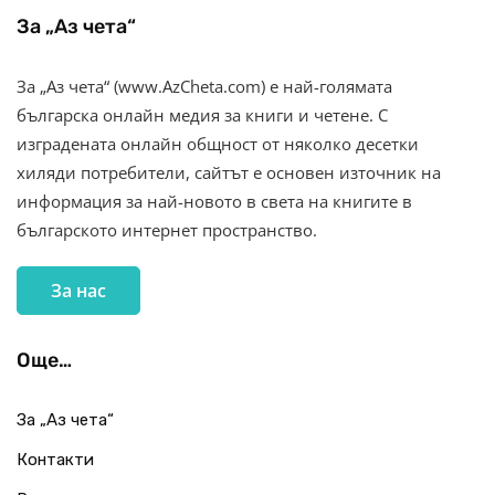
За „Аз чета“
За „Аз чета“ (www.AzCheta.com) е най-голямата
българска онлайн медия за книги и четене. С
изградената онлайн общност от няколко десетки
хиляди потребители, сайтът е основен източник на
информация за най-новото в света на книгите в
българското интернет пространство.
За нас
Още…
За „Аз чета“
Контакти