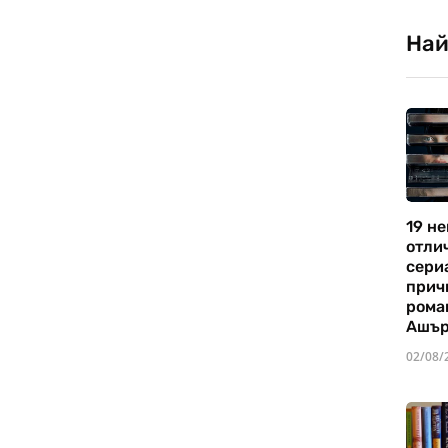
Най
19 не
отли
сериа
прич
рома
Ашъ
02/08/