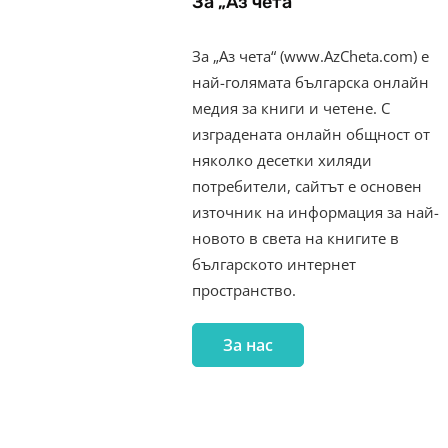
За „Аз чета“
За „Аз чета“ (www.AzCheta.com) е
най-голямата българска онлайн
медия за книги и четене. С
изградената онлайн общност от
няколко десетки хиляди
потребители, сайтът е основен
източник на информация за най-
новото в света на книгите в
българското интернет
пространство.
За нас