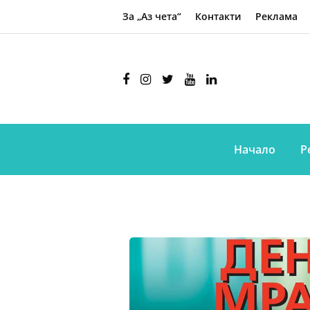
За „Аз чета“
Контакти
Реклама
Начало
Р