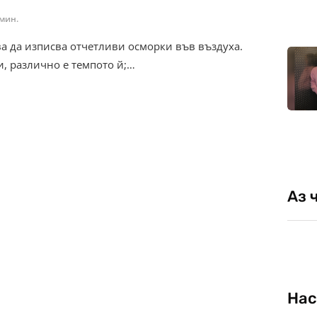
 мин.
ва да изписва отчетливи осморки във въздуха.
и, различно е темпото й;…
Аз 
Нас