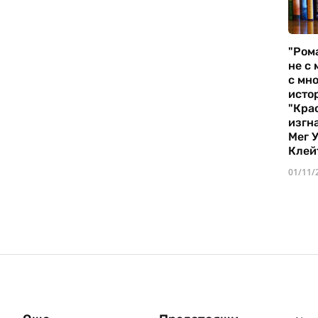
"Ром
не с 
с мно
истор
"Кра
изгн
Мег 
Клей
01/11/