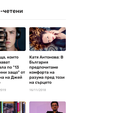
-четени
ща, които
Катя Антонова: В
чават
България
ла по "13
предпочитаме
ини защо" от
комфорта на
на на Джей
разума пред този
р
на сърцето
2019
16/11/2018