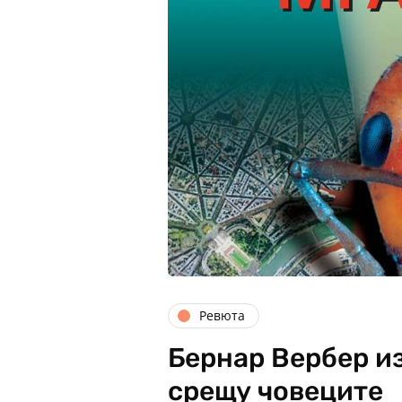
Ревюта
Бернар Вербер и
срещу човеците