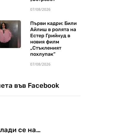
07/08/2026
Първи кадри: Били
Айлиш в ролята на
Естер Грийнуд в
новия филм
„Стъкленият
похлупак“
07/08/2026
чета във Facebook
лади се на…