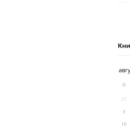
Кни
П
27
3
10