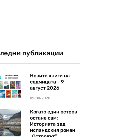
ледни публикации
Новите книги на
седмицата - 9
август 2026
09/08/2026
Когато един остров
остане сам:
Историята зад
исландския роман
„Островът“