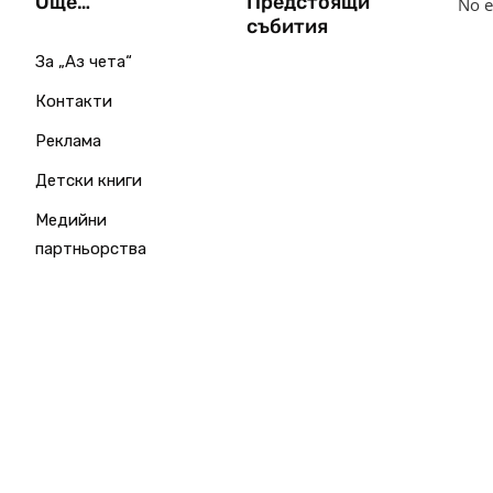
Още…
Предстоящи
No e
събития
За „Аз чета“
Контакти
Реклама
Детски книги
Медийни
партньорства