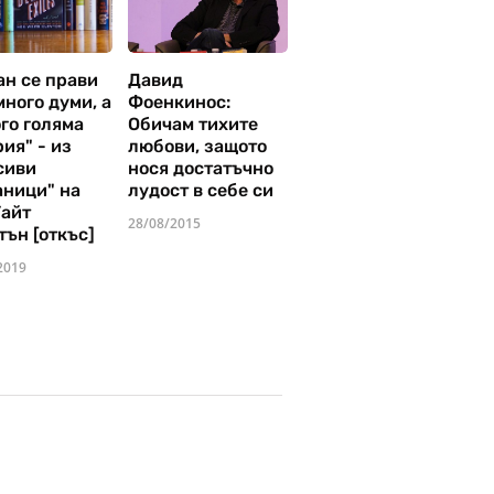
ан се прави
Давид
много думи, а
Фоенкинос:
го голяма
Обичам тихите
ия" - из
любови, защото
сиви
нося достатъчно
аници" на
лудост в себе си
Уайт
28/08/2015
тън [откъс]
2019