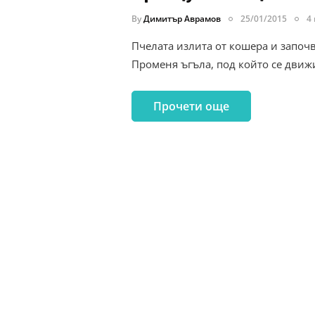
By
Димитър Аврамов
25/01/2015
4
Пчелата излита от кошера и започ
Променя ъгъла, под който се движ
Прочети още