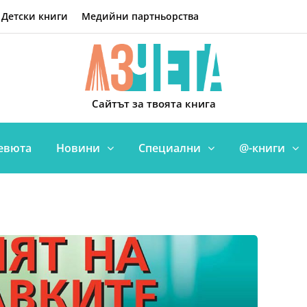
Детски книги
Медийни партньорства
Сайтът за твоята книга
евюта
Новини
Специални
@-книги