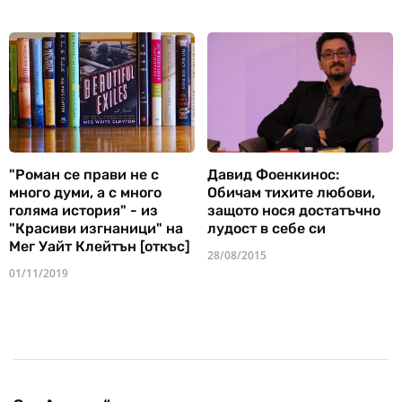
"Роман се прави не с
Давид Фоенкинос:
много думи, а с много
Обичам тихите любови,
голяма история" - из
защото нося достатъчно
"Красиви изгнаници" на
лудост в себе си
Мег Уайт Клейтън [откъс]
28/08/2015
01/11/2019