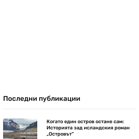
Последни публикации
Когато един остров остане сам:
Историята зад исландския роман
„Островът“