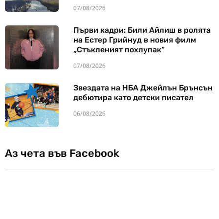
07/08/2026
Първи кадри: Били Айлиш в ролята
на Естер Грийнуд в новия филм
„Стъкленият похлупак“
07/08/2026
Звездата на НБА Джейлън Брънсън
дебютира като детски писател
06/08/2026
Аз чета във Facebook