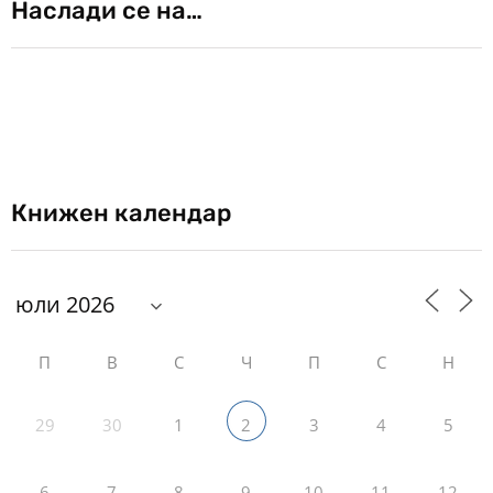
Наслади се на…
Книжен календар
П
В
С
Ч
П
С
Н
29
30
1
3
4
5
2
6
7
8
9
10
11
12