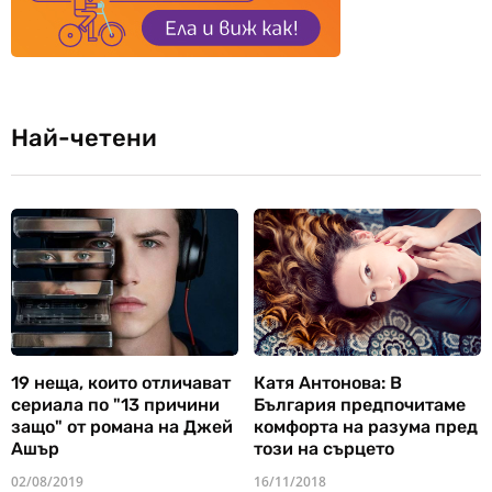
Най-четени
19 неща, които отличават
Катя Антонова: В
сериала по "13 причини
България предпочитаме
защо" от романа на Джей
комфорта на разума пред
Ашър
този на сърцето
02/08/2019
16/11/2018