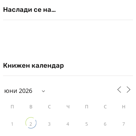
Наслади се на…
Книжен календар
П
В
С
Ч
П
С
Н
1
3
4
5
6
7
2