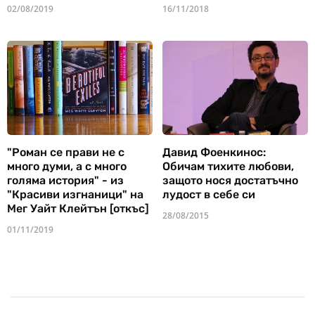
02/08/2019
16/11/2018
"Роман се прави не с
Давид Фоенкинос:
много думи, а с много
Обичам тихите любови,
голяма история" - из
защото нося достатъчно
"Красиви изгнаници" на
лудост в себе си
Мег Уайт Клейтън [откъс]
28/08/2015
01/11/2019