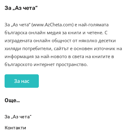
За „Аз чета“
За „Аз чета“ (www.AzCheta.com) е най-голямата
българска онлайн медия за книги и четене. С
изградената онлайн общност от няколко десетки
хиляди потребители, сайтът е основен източник на
информация за най-новото в света на книгите в
българското интернет пространство.
За нас
Още…
За „Аз чета“
Контакти