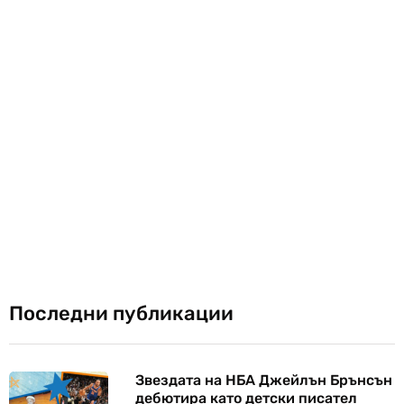
Последни публикации
Звездата на НБА Джейлън Брънсън
дебютира като детски писател