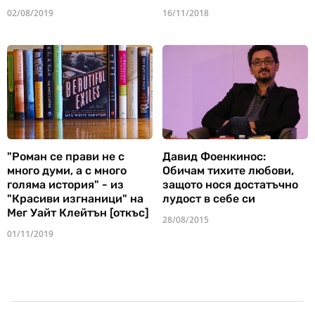
02/08/2019
16/11/2018
"Роман се прави не с
Давид Фоенкинос:
много думи, а с много
Обичам тихите любови,
голяма история" - из
защото нося достатъчно
"Красиви изгнаници" на
лудост в себе си
Мег Уайт Клейтън [откъс]
28/08/2015
01/11/2019