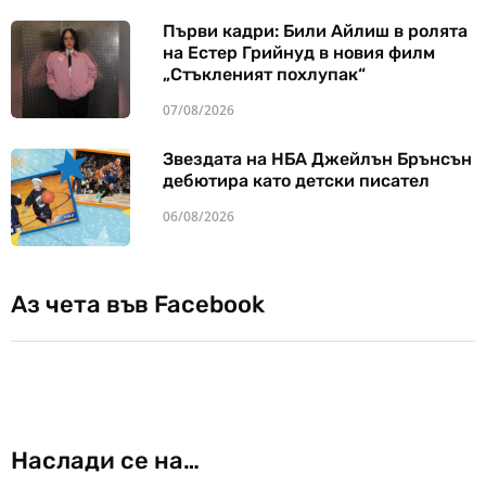
Първи кадри: Били Айлиш в ролята
на Естер Грийнуд в новия филм
„Стъкленият похлупак“
07/08/2026
Звездата на НБА Джейлън Брънсън
дебютира като детски писател
06/08/2026
Аз чета във Facebook
Наслади се на…