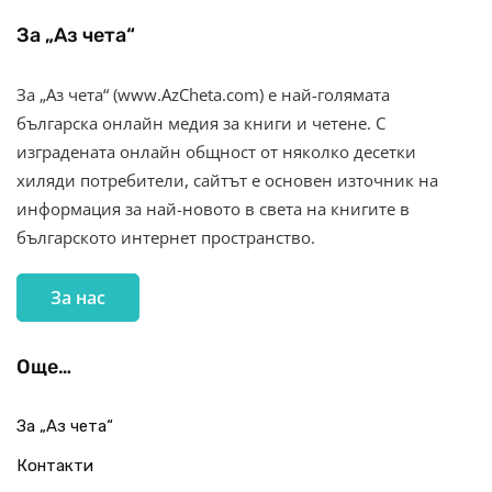
За „Аз чета“
За „Аз чета“ (www.AzCheta.com) е най-голямата
българска онлайн медия за книги и четене. С
изградената онлайн общност от няколко десетки
хиляди потребители, сайтът е основен източник на
информация за най-новото в света на книгите в
българското интернет пространство.
За нас
Още…
За „Аз чета“
Контакти