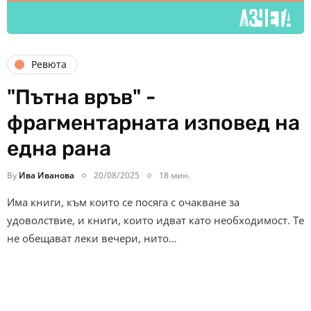
Ревюта
"Пътна връв" -
фрагментарната изповед на
една рана
By
Ива Иванова
20/08/2025
18 мин.
Има книги, към които се посяга с очакване за
удоволствие, и книги, които идват като необходимост. Те
не обещават леки вечери, нито…