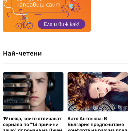
Най-четени
19 неща, които отличават
Катя Антонова: В
сериала по "13 причини
България предпочитаме
защо" от романа на Джей
комфорта на разума пред