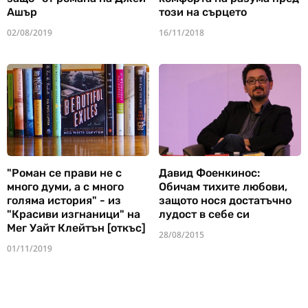
Ашър
този на сърцето
02/08/2019
16/11/2018
"Роман се прави не с
Давид Фоенкинос:
много думи, а с много
Обичам тихите любови,
голяма история" - из
защото нося достатъчно
"Красиви изгнаници" на
лудост в себе си
Мег Уайт Клейтън [откъс]
28/08/2015
01/11/2019