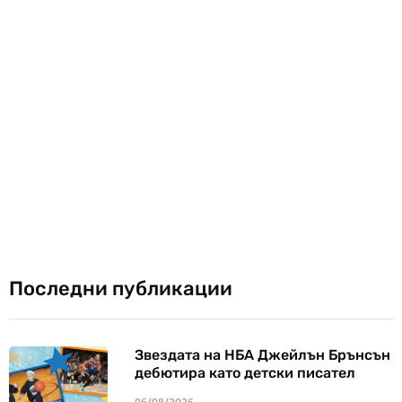
Последни публикации
Звездата на НБА Джейлън Брънсън
дебютира като детски писател