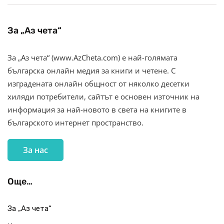
За „Аз чета“
За „Аз чета“ (www.AzCheta.com) е най-голямата
българска онлайн медия за книги и четене. С
изградената онлайн общност от няколко десетки
хиляди потребители, сайтът е основен източник на
информация за най-новото в света на книгите в
българското интернет пространство.
За нас
Още…
За „Аз чета“