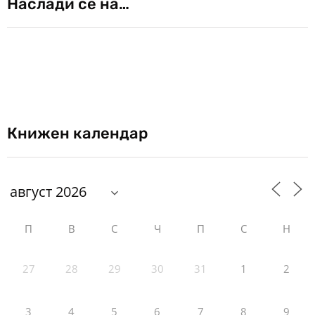
Наслади се на…
Книжен календар
П
В
С
Ч
П
С
Н
27
28
29
30
31
1
2
3
4
5
6
7
8
9