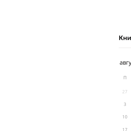
Кни
П
27
3
10
17