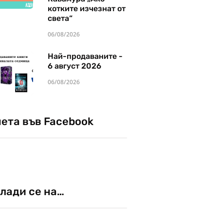
котките изчезнат от
света“
06/08/2026
Най-продаваните -
6 август 2026
06/08/2026
чета във Facebook
лади се на…