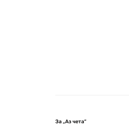
За „Аз чета“