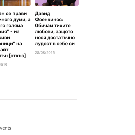
ан се прави
Давид
много думи, а
Фоенкинос:
го голяма
Обичам тихите
ия" - из
любови, защото
сиви
нося достатъчно
аници" на
лудост в себе си
Уайт
28/08/2015
тън [откъс]
2019
vents