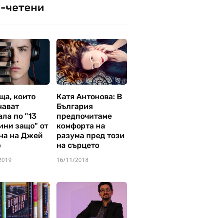
-четени
ща, които
Катя Антонова: В
чават
България
ла по "13
предпочитаме
ини защо" от
комфорта на
на на Джей
разума пред този
р
на сърцето
2019
16/11/2018