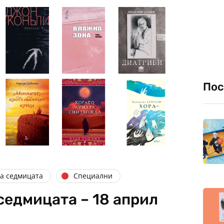
Пос
на седмицата
Специални
седмицата – 18 април