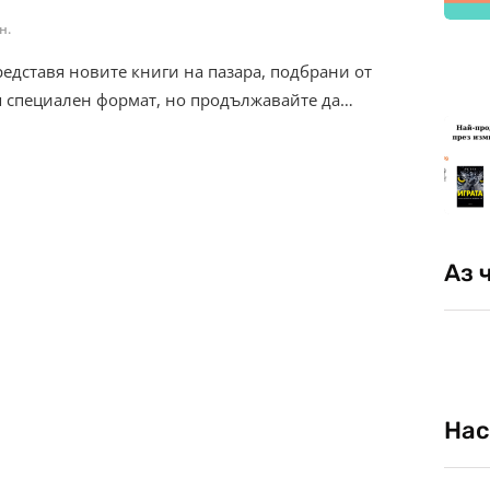
н.
редставя новите книги на пазара, подбрани от
я специален формат, но продължавайте да…
Аз 
Нас