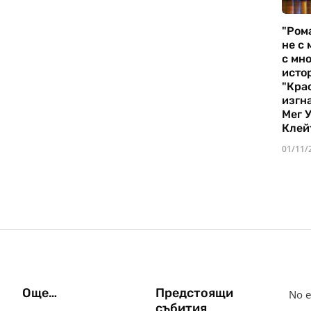
"Ром
не с 
с мно
истор
"Кра
изгн
Мег 
Клей
01/11/
Още…
Предстоящи
No e
събития