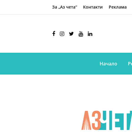
За „Аз чета“
Контакти
Реклама
Начало
Р