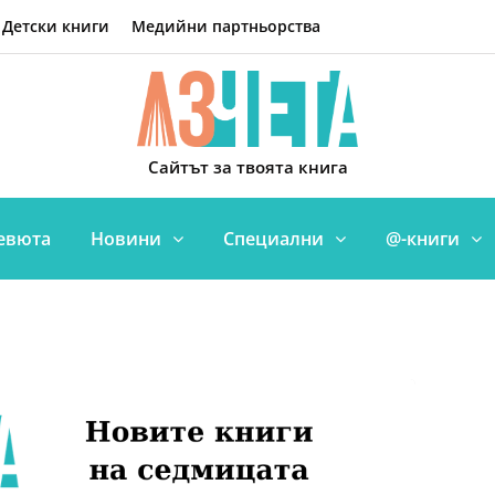
Детски книги
Медийни партньорства
Сайтът за твоята книга
евюта
Новини
Специални
@-книги