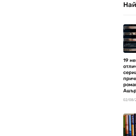
Най
19 не
отли
сериа
прич
рома
Ашъ
02/08/