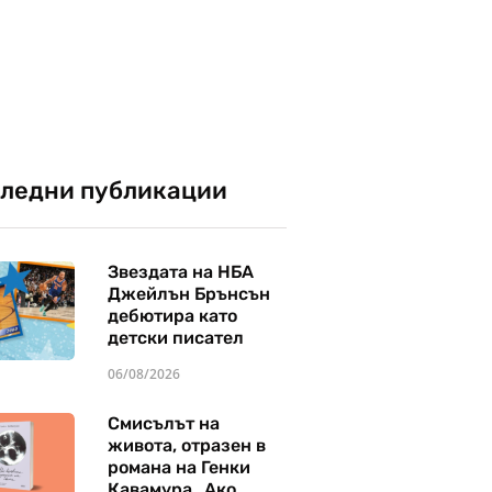
ледни публикации
Звездата на НБА
Джейлън Брънсън
дебютира като
детски писател
06/08/2026
Смисълът на
живота, отразен в
романа на Генки
Кавамура „Ако