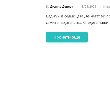
By
Диляна Денева
18/04/2021
8 ми
Веднъж в седмицата „Аз чета“ ви п
самите издателства. Следете наши
Прочети още