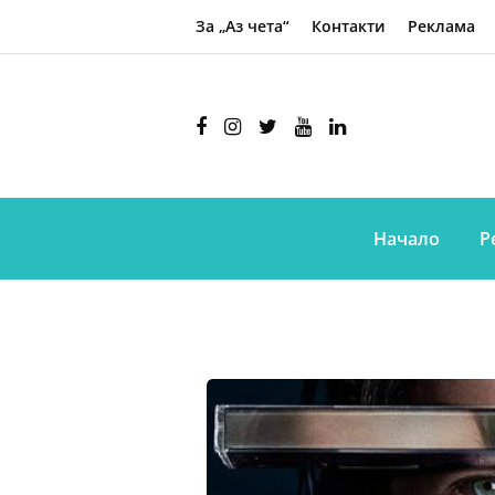
За „Аз чета“
Контакти
Реклама
Начало
Р