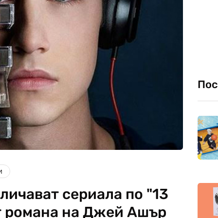
Пос
и
тличават сериала по "13
т романа на Джей Ашър