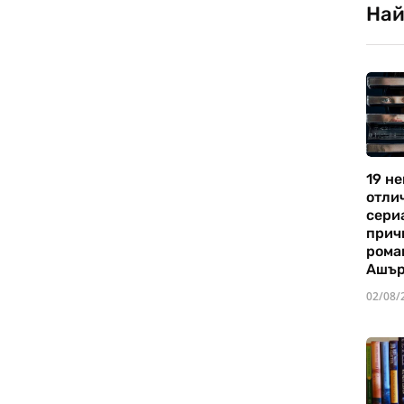
Най
19 не
отли
сериа
прич
рома
Ашъ
02/08/