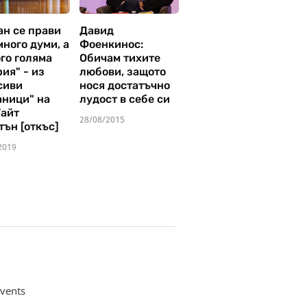
ан се прави
Давид
много думи, а
Фоенкинос:
го голяма
Обичам тихите
ия" - из
любови, защото
сиви
нося достатъчно
аници" на
лудост в себе си
Уайт
28/08/2015
тън [откъс]
2019
vents