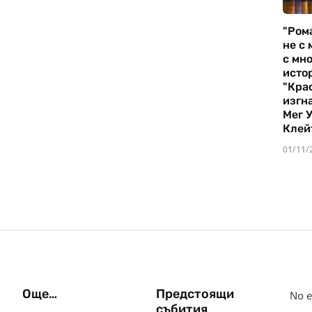
"Ром
не с 
с мно
истор
"Кра
изгн
Мег 
Клей
01/11/
Още…
Предстоящи
No e
събития