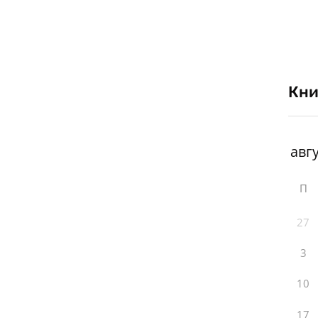
Кни
П
27
3
10
17