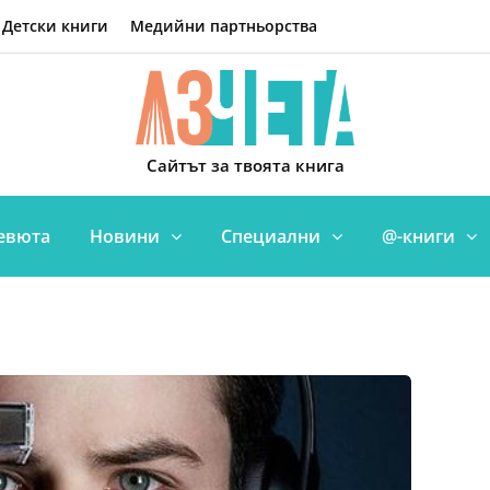
Детски книги
Медийни партньорства
Сайтът за твоята книга
евюта
Новини
Специални
@-книги