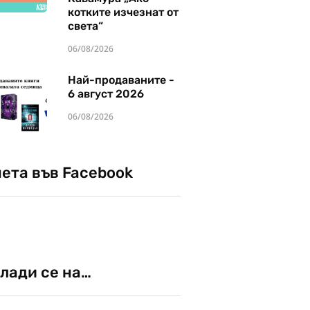
котките изчезнат от
света“
06/08/2026
Най-продаваните -
6 август 2026
06/08/2026
чета във Facebook
лади се на…