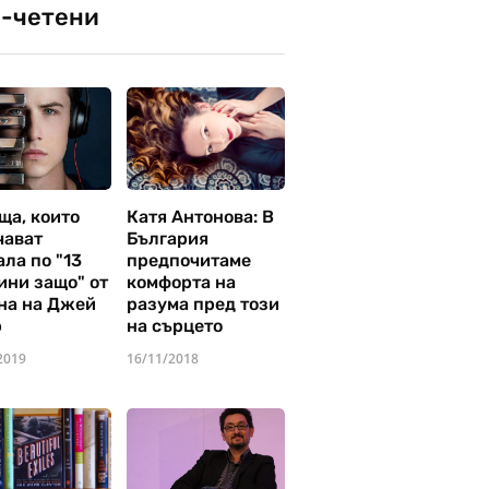
-четени
ща, които
Катя Антонова: В
чават
България
ла по "13
предпочитаме
ини защо" от
комфорта на
на на Джей
разума пред този
р
на сърцето
2019
16/11/2018