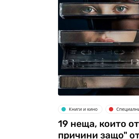
Книги и кино
Специалн
19 неща, които о
причини защо" о