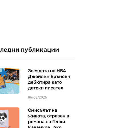
ледни публикации
Звездата на НБА
Джейлън Брънсън
дебютира като
детски писател
06/08/2026
Смисълът на
живота, отразен в
романа на Генки
Кавамура „Ако