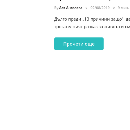
By
Ася Ангелова
02/08/2019
9 мин.
Дълго преди „13 причини защо“ да 
трогателният разказ за живота и с
Прочети още