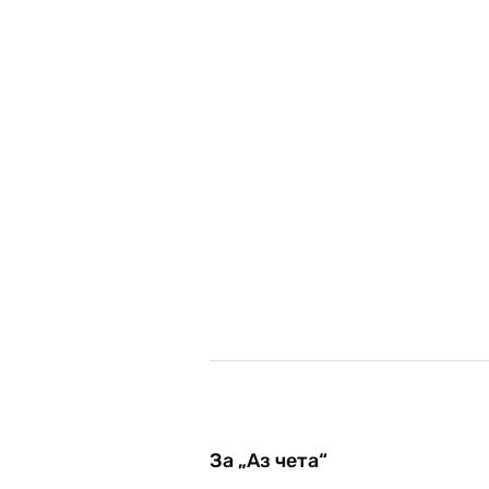
За „Аз чета“