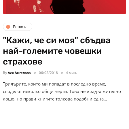
Ревюта
"Кажи, че си моя" сбъдва
най-големите човешки
страхове
By
Ася Ангелова
06/02/2018
4 мин.
Трилърите, които ми попадат в последно време,
споделят няколко общи черти. Това не е задължително
лошо, но прави книгите толкова подобни една…