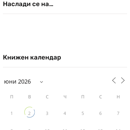
Наслади се на…
Книжен календар
П
В
С
Ч
П
С
Н
1
3
4
5
6
7
2