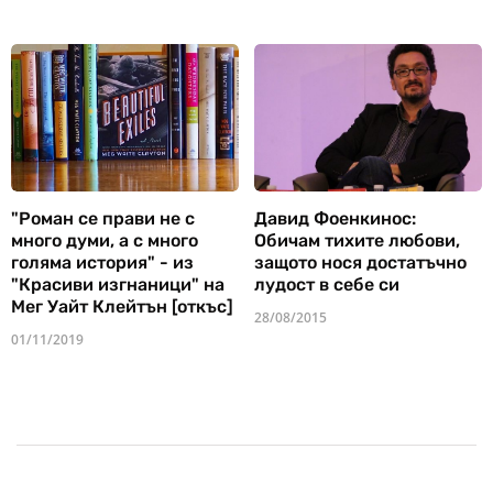
"Роман се прави не с
Давид Фоенкинос:
много думи, а с много
Обичам тихите любови,
голяма история" - из
защото нося достатъчно
"Красиви изгнаници" на
лудост в себе си
Мег Уайт Клейтън [откъс]
28/08/2015
01/11/2019