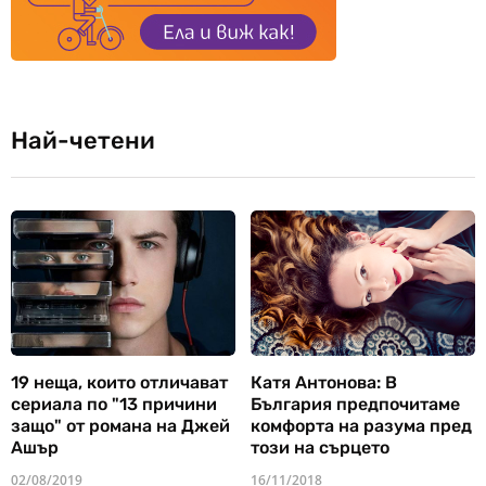
Най-четени
19 неща, които отличават
Катя Антонова: В
сериала по "13 причини
България предпочитаме
защо" от романа на Джей
комфорта на разума пред
Ашър
този на сърцето
02/08/2019
16/11/2018