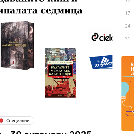
17
24
31
Специални