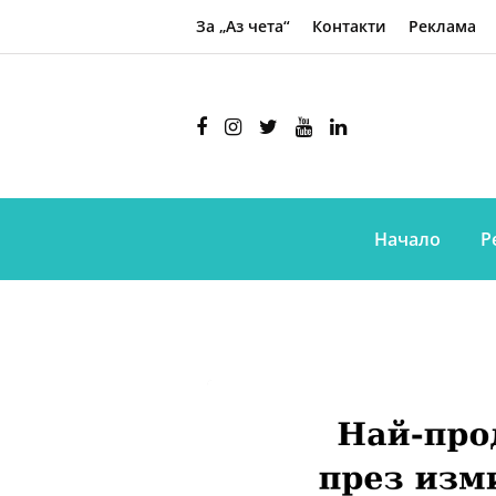
За „Аз чета“
Контакти
Реклама
Начало
Р