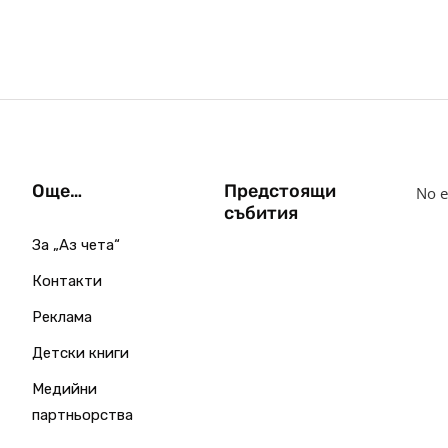
Още…
Предстоящи
No e
събития
За „Аз чета“
Контакти
Реклама
Детски книги
Медийни
партньорства