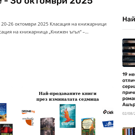
 - 30 октомври 2025
Най
– 20-26 октомври 2025 Класация на книжарници
асация на книжарница „Книжен ъгъл“ –…
19 не
отли
сериа
прич
рома
Ашъ
02/08/