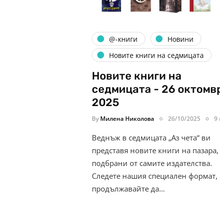
@-книги
Новини
Новите книги на седмицата
Новите книги на
седмицата - 26 октомв
2025
By
Милена Николова
26/10/2025
9
Веднъж в седмицата „Аз чета“ ви
представя новите книги на пазара,
подбрани от самите издателства.
Следете нашия специален формат,
продължавайте да…