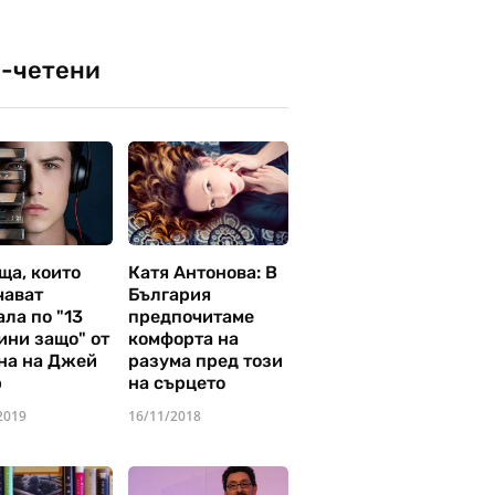
-четени
ща, които
Катя Антонова: В
чават
България
ла по "13
предпочитаме
ини защо" от
комфорта на
на на Джей
разума пред този
р
на сърцето
2019
16/11/2018