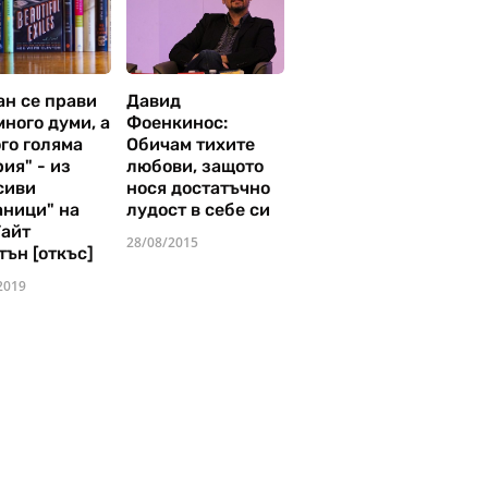
ан се прави
Давид
много думи, а
Фоенкинос:
го голяма
Обичам тихите
ия" - из
любови, защото
сиви
нося достатъчно
аници" на
лудост в себе си
Уайт
28/08/2015
тън [откъс]
2019