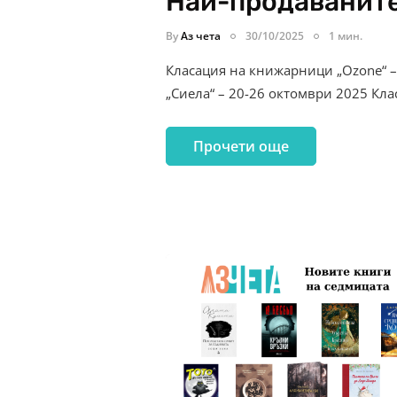
Най-продаваните
By
Аз чета
30/10/2025
1 мин.
Класация на книжарници „Ozone“ 
„Сиела“ – 20-26 октомври 2025 Кл
Прочети още