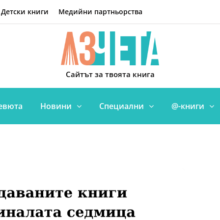
Детски книги
Медийни партньорства
Сайтът за твоята книга
евюта
Новини
Специални
@-книги