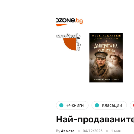
@-книги
Класации
Най-продаваните
By
Аз чета
04/12/2025
1 мин.