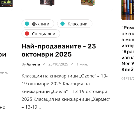
@-книги
Класации
"Ром
не с 
Специални
с мно
Най-продаваните - 23
истор
"Кра
ри
октомври 2025
изгн
Мег 
By
Аз чета
23/10/2025
1 мин.
Клей
 мин.
Класация на книжарници „Ozone“ – 13-
01/11/
19 октомври 2025 Класация на
книжарници „Сиела“ – 13-19 октомври
2025 Класация на книжарници „Хермес“
– 13-19…
 но