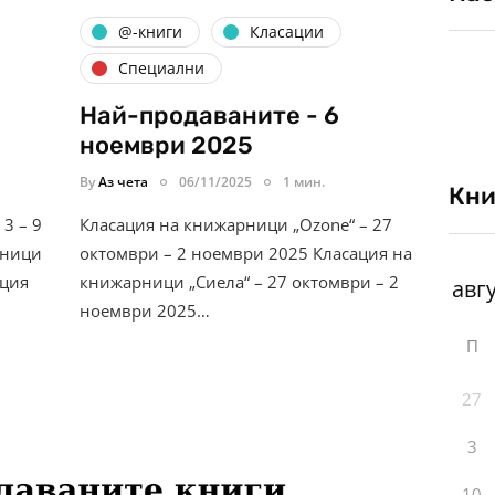
@-книги
Класации
Специални
Най-продаваните - 6
ноември 2025
By
Аз чета
06/11/2025
1 мин.
Кни
3 – 9
Класация на книжарници „Ozone“ – 27
рници
октомври – 2 ноември 2025 Класация на
ация
книжарници „Сиела“ – 27 октомври – 2
ноември 2025…
П
27
3
10