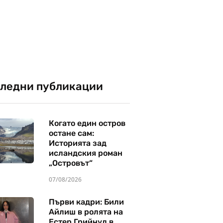
ледни публикации
Когато един остров
остане сам:
Историята зад
исландския роман
„Островът“
07/08/2026
Първи кадри: Били
Айлиш в ролята на
Естер Грийнуд в