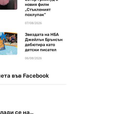
новия филм
„Стъкленият
похлупак“
07/08/2026
Звездата на НБА
Джейлън Брънсън
дебютира като
детски писател
06/08/2026
чета във Facebook
лади се на…