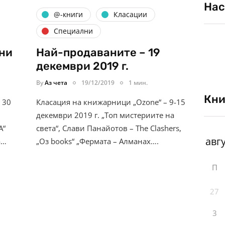
Нас
@-книги
Класации
Специални
юни
Най-продаваните – 19
декември 2019 г.
By
Аз чета
19/12/2019
1 мин.
Кни
 30
Класация на книжарници „Ozone“ – 9-15
декември 2019 г. „Топ мистериите на
А“
света“, Слави Панайотов – The Clashers,
а…
„Оз books“ „Фермата – Алманах….
П
27
3