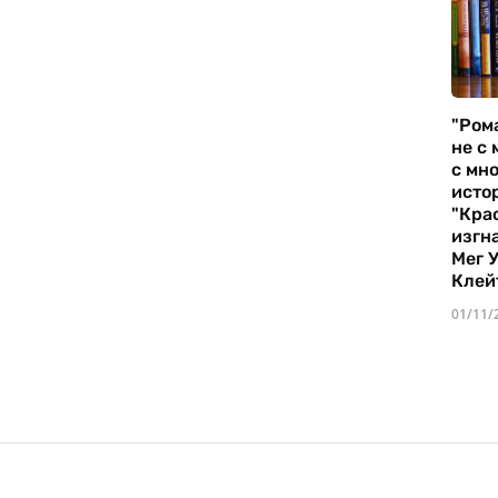
"Ром
не с 
с мно
истор
"Кра
изгн
Мег 
Клей
01/11/