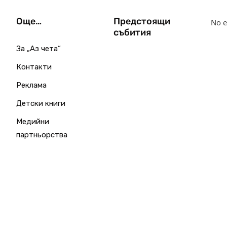
Още…
Предстоящи
No e
събития
За „Аз чета“
Контакти
Реклама
Детски книги
Медийни
партньорства