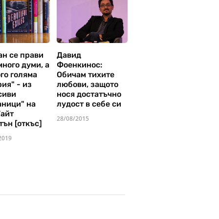
ан се прави
Давид
много думи, а
Фоенкинос:
го голяма
Обичам тихите
ия" - из
любови, защото
сиви
нося достатъчно
аници" на
лудост в себе си
Уайт
28/08/2015
тън [откъс]
2019