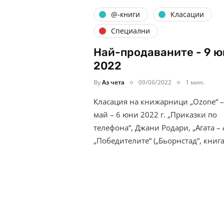
@-книги
Класации
Специални
Най-продаваните - 9 
2022
By
Аз чета
09/06/2022
1 мин.
Класация на книжарници „Ozone“ –
май – 6 юни 2022 г. „Приказки по
телефона“, Джани Родари, „Агата – 
„Победителите“ („Бьорнстад“, книг