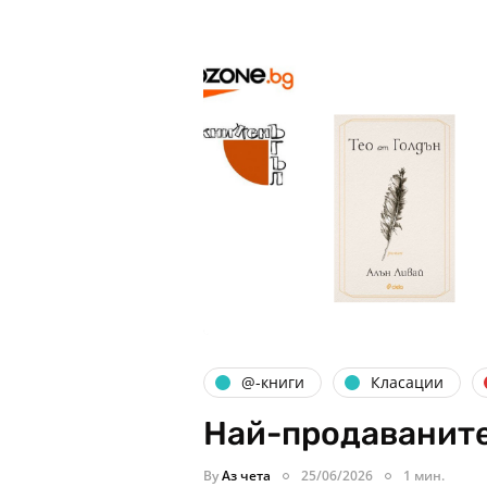
@-книги
Класации
Най-продаваните
By
Аз чета
25/06/2026
1 мин.