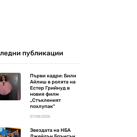
ледни публикации
Първи кадри: Били
Айлиш в ролята на
Естер Грийнуд в
новия филм
„Стъкленият
похлупак“
07/08/2026
Звездата на НБА
Джейлън Брънсън