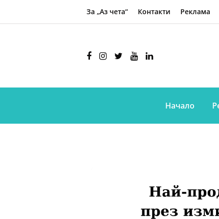
За „Аз чета“
Контакти
Реклама
Начало
Р