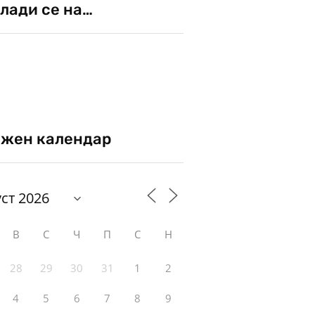
лади се на…
жен календар
В
С
Ч
П
С
Н
28
29
30
31
1
2
4
5
6
7
8
9