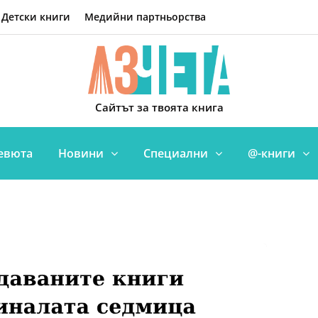
Детски книги
Медийни партньорства
Сайтът за твоята книга
евюта
Новини
Специални
@-книги