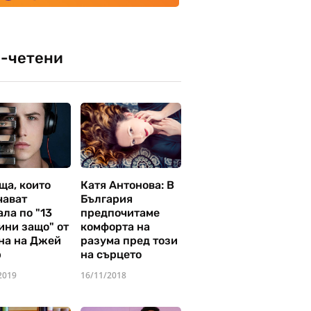
-четени
ща, които
Катя Антонова: В
чават
България
ла по "13
предпочитаме
ини защо" от
комфорта на
на на Джей
разума пред този
р
на сърцето
2019
16/11/2018