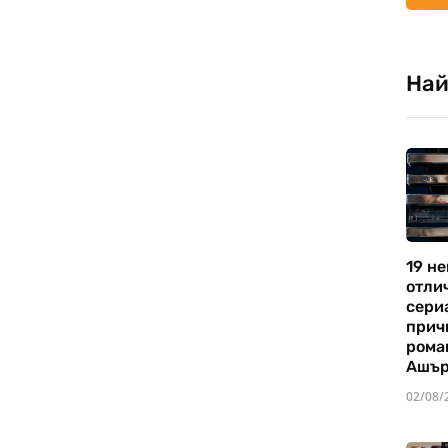
Най
19 не
отли
сериа
прич
рома
Ашъ
02/08/