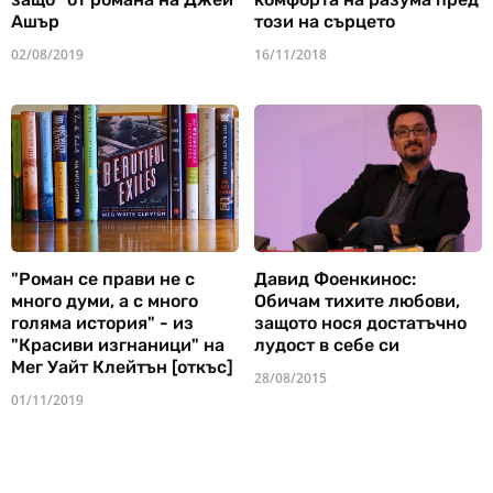
Ашър
този на сърцето
02/08/2019
16/11/2018
"Роман се прави не с
Давид Фоенкинос:
много думи, а с много
Обичам тихите любови,
голяма история" - из
защото нося достатъчно
"Красиви изгнаници" на
лудост в себе си
Мег Уайт Клейтън [откъс]
28/08/2015
01/11/2019