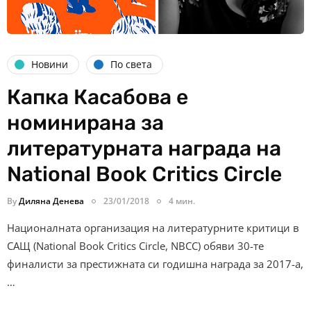
Новини
По света
Капка Касабова е
номинирана за
литературната награда на
National Book Critics Circle
By
Диляна Денева
23/01/2018
4 мин.
Националната организация на литературните критици в
САЩ (National Book Critics Circle, NBCC) обяви 30-те
финалисти за престижната си годишна награда за 2017-а,
…