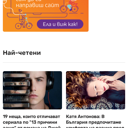
Най-четени
19 неща, които отличават
Катя Антонова: В
сериала по "13 причини
България предпочитаме
защо" от романа на Джей
комфорта на разума пред