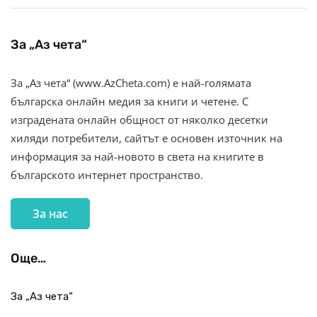
За „Аз чета“
За „Аз чета“ (www.AzCheta.com) е най-голямата
българска онлайн медия за книги и четене. С
изградената онлайн общност от няколко десетки
хиляди потребители, сайтът е основен източник на
информация за най-новото в света на книгите в
българското интернет пространство.
За нас
Още…
За „Аз чета“