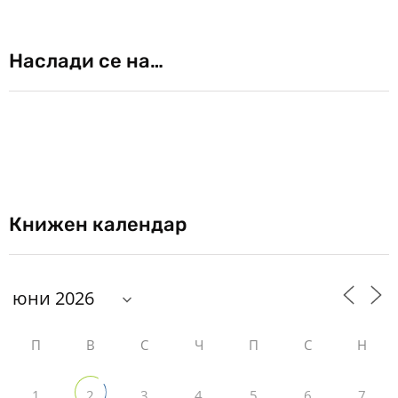
Наслади се на…
Книжен календар
П
В
С
Ч
П
С
Н
1
3
4
5
6
7
2