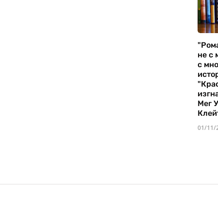
"Ром
не с 
с мно
истор
"Кра
изгн
Мег 
Клей
01/11/