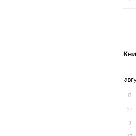
Кни
П
27
3
10