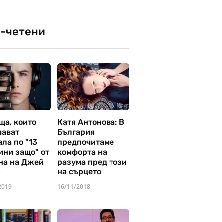
-четени
ща, които
Катя Антонова: В
чават
България
ла по "13
предпочитаме
ини защо" от
комфорта на
на на Джей
разума пред този
р
на сърцето
2019
16/11/2018