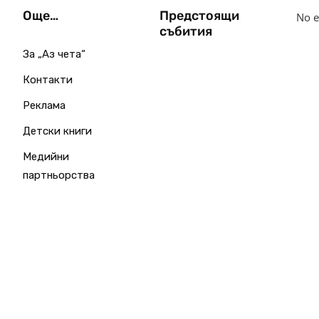
Още…
Предстоящи
No e
събития
За „Аз чета“
Контакти
Реклама
Детски книги
Медийни
партньорства