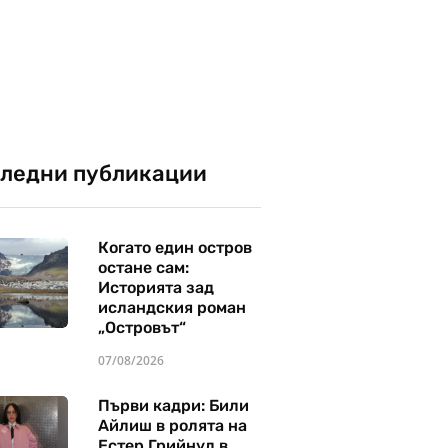
ледни публикации
Когато един остров
остане сам:
Историята зад
исландския роман
„Островът“
07/08/2026
Първи кадри: Били
Айлиш в ролята на
Естер Грийнуд в