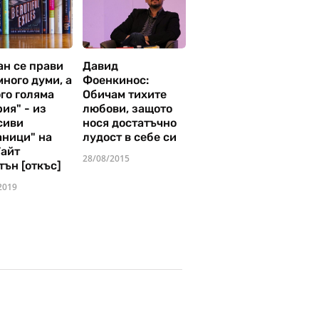
ан се прави
Давид
много думи, а
Фоенкинос:
го голяма
Обичам тихите
ия" - из
любови, защото
сиви
нося достатъчно
аници" на
лудост в себе си
Уайт
28/08/2015
тън [откъс]
2019