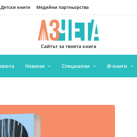
Детски книги
Медийни партньорства
Сайтът за твоята книга
евюта
Новини
Специални
@-книги