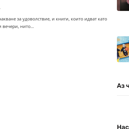
.
чакване за удоволствие, и книги, които идват като
и вечери, нито…
Аз 
Нас