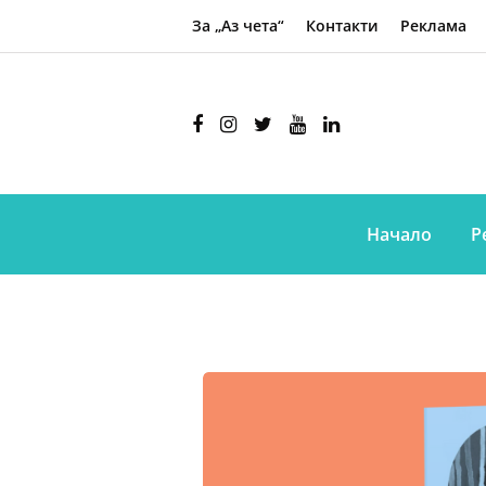
За „Аз чета“
Контакти
Реклама
Начало
Р