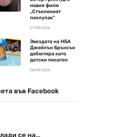
новия филм
„Стъкленият
похлупак“
07/08/2026
Звездата на НБА
Джейлън Брънсън
дебютира като
детски писател
06/08/2026
чета във Facebook
лади се на…