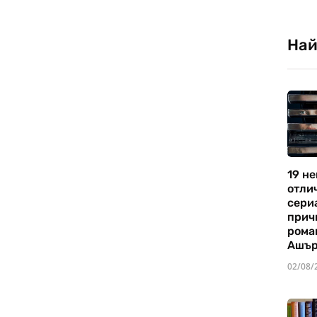
Най
19 не
отли
сериа
прич
рома
Ашъ
02/08/