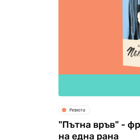
Ревюта
"Пътна връв" - ф
на една рана