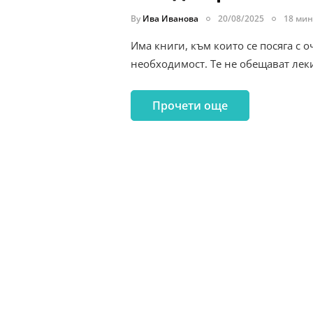
By
Ива Иванова
20/08/2025
18 мин
Има книги, към които се посяга с о
необходимост. Те не обещават лек
Прочети още