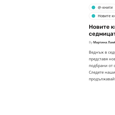
@-книги
Новите к
Новите к
седмицата
By
Мартина Лам
Веднъж в седм
представя нов
подбрани от 
Следете наши
продължавай