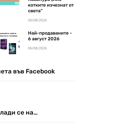
котките изчезнат от
света“
06/08/2026
Най-продаваните -
6 август 2026
06/08/2026
чета във Facebook
лади се на…