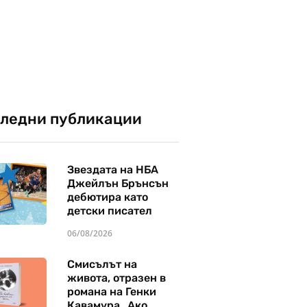
ледни публикации
Звездата на НБА
Джейлън Брънсън
дебютира като
детски писател
06/08/2026
Смисълът на
живота, отразен в
романа на Генки
Кавамура „Ако