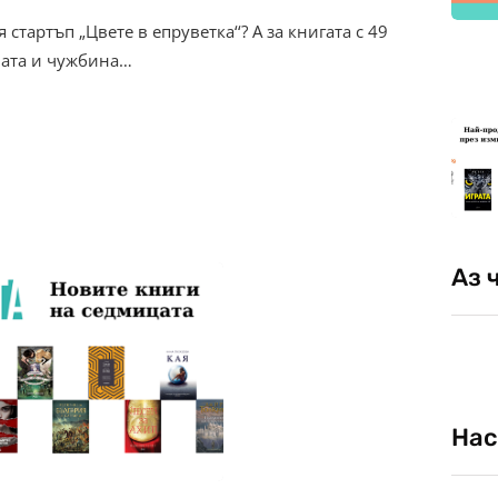
стартъп „Цвете в епруветка‘‘? А за книгата с 49
ната и чужбина…
Аз 
Нас