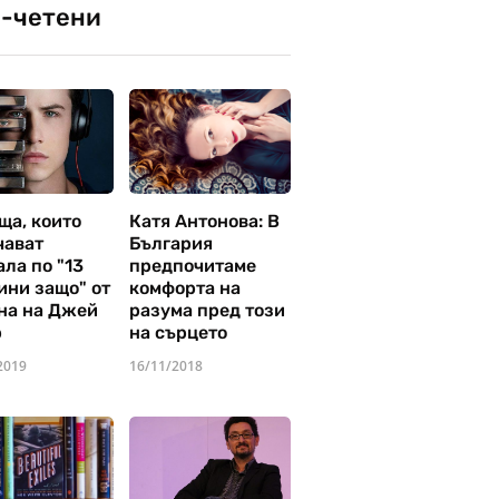
-четени
ща, които
Катя Антонова: В
чават
България
ла по "13
предпочитаме
ини защо" от
комфорта на
на на Джей
разума пред този
р
на сърцето
2019
16/11/2018