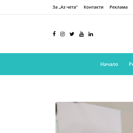
За „Аз чета“
Контакти
Реклама
Начало
Р