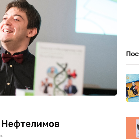
Пос
р Нефтелимов
н.