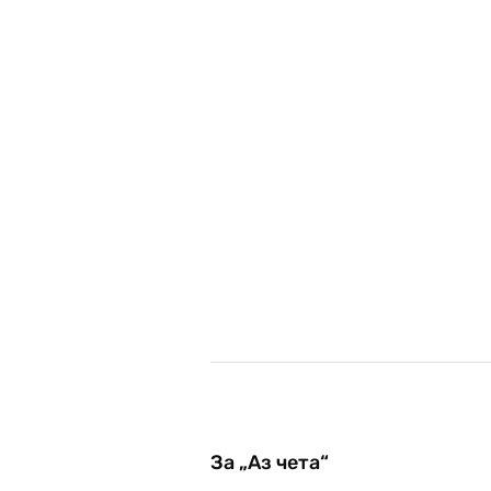
За „Аз чета“