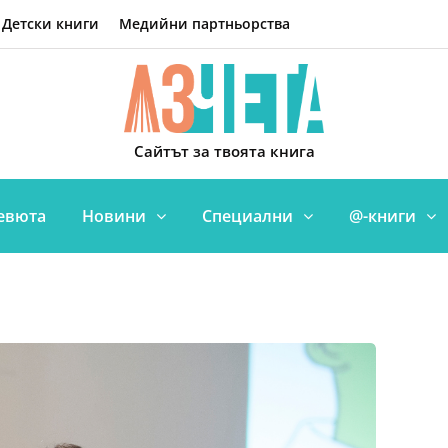
Детски книги
Медийни партньорства
Сайтът за твоята книга
евюта
Новини
Специални
@-книги