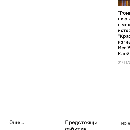
"Ром
не с 
с мно
истор
"Кра
изгн
Мег 
Клей
01/11/
Още…
Предстоящи
No e
събития