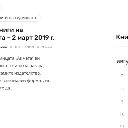
ниги на седмицата
ниги на
Кни
 – 2 март 2019 г.
бова
02/03/2019
9 мин.
ицата „Аз чета“ ви
ите книги на пазара,
самите издателства.
П
я специален формат, но
те да…
27
3
10
17