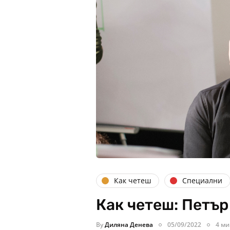
Как четеш
Специални
Как четеш: Петъ
By
Диляна Денева
05/09/2022
4 ми