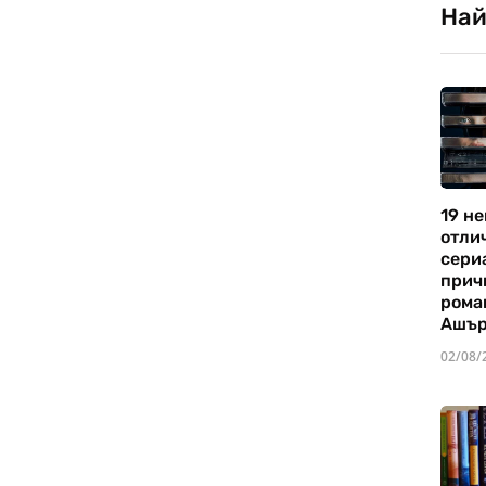
Най
19 не
отли
сериа
прич
рома
Ашъ
02/08/