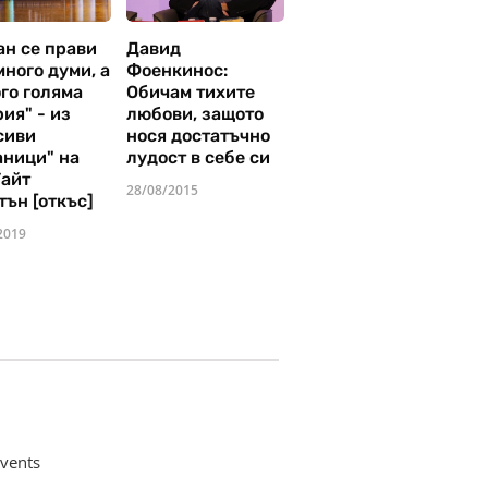
ан се прави
Давид
много думи, а
Фоенкинос:
го голяма
Обичам тихите
ия" - из
любови, защото
сиви
нося достатъчно
аници" на
лудост в себе си
Уайт
28/08/2015
тън [откъс]
2019
vents