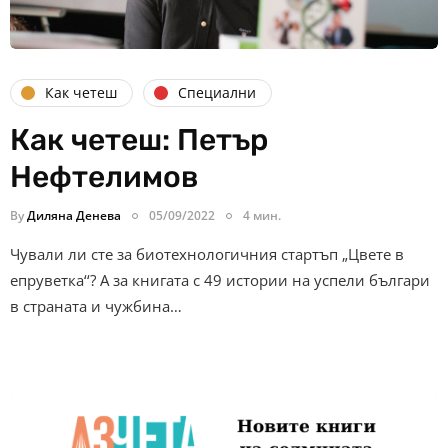
Как четеш
Специални
Как четеш: Петър
Нефтелимов
By
Диляна Денева
05/09/2022
4 мин.
Чували ли сте за биотехнологичния стартъп „Цвете в
епруветка‘‘? А за книгата с 49 истории на успели българи
в страната и чужбина…