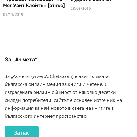
Мег Уайт Клейтън [откъс]
28/08/2015
01/11/2019
За „Аз чета“
За „Аз чета“ (www.AzCheta.com) е най-голямата
българска онлайн медия за книги и четене. С
изградената онлайн общност от няколко десетки
хиляди потребители, сайтът е основен източник на
информация за най-новото в света на книгите в
българското интернет пространство.
За нас