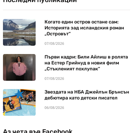
Когато един остров остане сам:
Историята зад исландския роман
„Островът“
07/08/2026
Първи кадри: Били Айлиш в ролята
на Естер Грийнуд в новия филм
„Стъкленият похлупак“
07/08/2026
Звездата на НБА Джейлън Брънсън
дебютира като детски писател
06/08/2026
Аз чета във Facebook