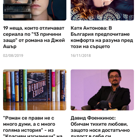
19 неща, които отличават
Катя Антонова: В
сериала по "13 причини
България предпочитаме
защо" от романа на Джей
комфорта на разума пред
Ашър
този на сърцето
02/08/2019
16/11/2018
"Роман се прави не с
Давид Фоенкинос:
много думи, а с много
Обичам тихите любови,
голяма история" - из
защото нося достатъчно
"Красиви изгнаници" на
лудост в себе си