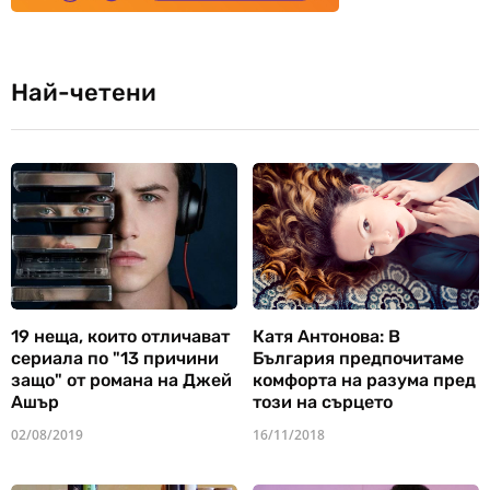
Най-четени
19 неща, които отличават
Катя Антонова: В
сериала по "13 причини
България предпочитаме
защо" от романа на Джей
комфорта на разума пред
Ашър
този на сърцето
02/08/2019
16/11/2018