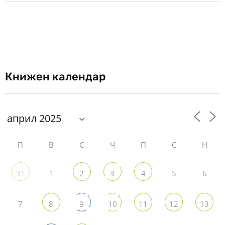
Книжен календар
П
В
С
Ч
П
С
Н
1
5
6
31
2
3
4
+
+
7
8
9
10
11
12
13