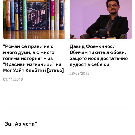
"Роман се прави не с
Давид Фоенкинос:
много думи, а с много
Обичам тихите любови,
голяма история" - из
защото нося достатъчно
"Красиви изгнаници" на
лудост в себе си
Мег Уайт Клейтън [откъс]
28/08/2015
01/11/2019
За „Аз чета“