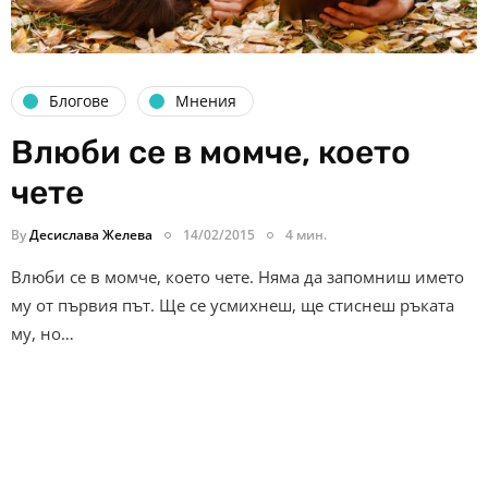
Блогове
Мнения
Влюби се в момче, което
чете
By
Десислава Желева
14/02/2015
4 мин.
Влюби се в момче, което чете. Няма да запомниш името
му от първия път. Ще се усмихнеш, ще стиснеш ръката
му, но…