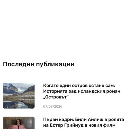
Последни публикации
Когато един остров остане сам:
Историята зад исландския роман
„Островът“
07/08/2026
Първи кадри: Били Айлиш в ролята
на Естер Грийнуд в новия филм