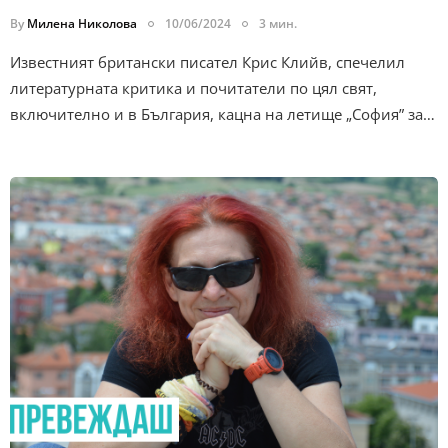
By
Милена Николова
10/06/2024
3 мин.
Известният британски писател Крис Клийв, спечелил
литературната критика и почитатели по цял свят,
включително и в България, кацна на летище „София” за…