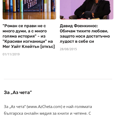
"Роман се прави не с
Давид Фоенкинос:
много думи, а с много
Обичам тихите любови,
голяма история" - из
защото нося достатъчно
"Красиви изгнаници" на
лудост в себе си
Мег Уайт Клейтън [откъс]
28/08/2015
01/11/2019
За „Аз чета“
За „Аз чета“ (www.AzCheta.com) е най-голямата
българска онлайн медия за книги и четене. С