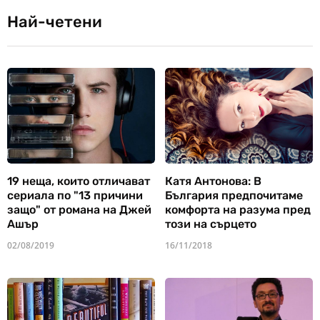
Най-четени
19 неща, които отличават
Катя Антонова: В
сериала по "13 причини
България предпочитаме
защо" от романа на Джей
комфорта на разума пред
Ашър
този на сърцето
02/08/2019
16/11/2018