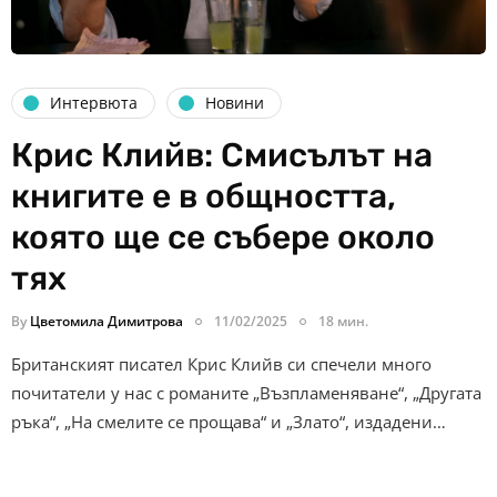
Интервюта
Новини
Крис Клийв: Смисълът на
книгите е в общността,
която ще се събере около
тях
By
Цветомила Димитрова
11/02/2025
18 мин.
Британският писател Крис Клийв си спечели много
почитатели у нас с романите „Възпламеняване“, „Другата
ръка“, „На смелите се прощава“ и „Злато“, издадени…