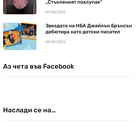
„Стъкленият похлупак“
07/08/2026
Звездата на НБА Джейлън Брънсън
дебютира като детски писател
06/08/2026
Аз чета във Facebook
Наслади се на…