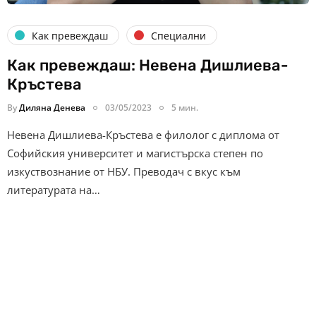
Как превеждаш
Специални
Как превеждаш: Невена Дишлиева-
Кръстева
By
Диляна Денева
03/05/2023
5 мин.
Невена Дишлиева-Кръстева е филолог с диплома от
Софийския университет и магистърска степен по
изкуствознание от НБУ. Преводач с вкус към
литературата на…