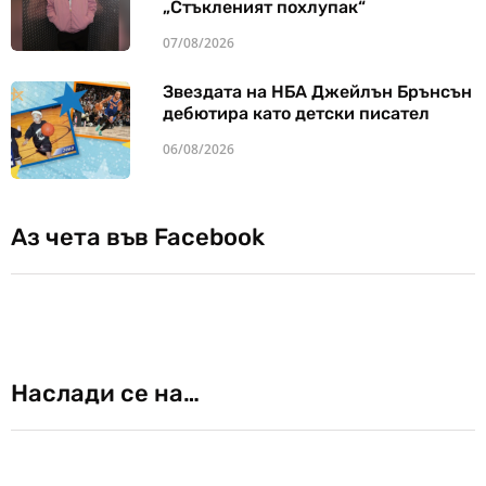
„Стъкленият похлупак“
07/08/2026
Звездата на НБА Джейлън Брънсън
дебютира като детски писател
06/08/2026
Аз чета във Facebook
Наслади се на…