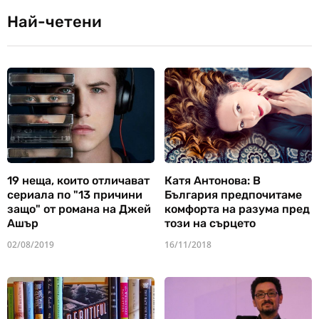
Най-четени
19 неща, които отличават
Катя Антонова: В
сериала по "13 причини
България предпочитаме
защо" от романа на Джей
комфорта на разума пред
Ашър
този на сърцето
02/08/2019
16/11/2018