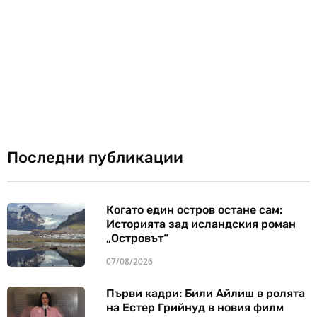
Последни публикации
Когато един остров остане сам:
Историята зад исландския роман
„Островът“
07/08/2026
Първи кадри: Били Айлиш в ролята
на Естер Грийнуд в новия филм