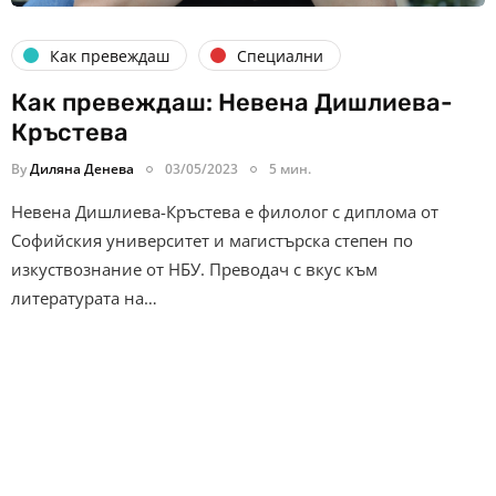
Как превеждаш
Специални
Как превеждаш: Невена Дишлиева-
Кръстева
By
Диляна Денева
03/05/2023
5 мин.
Невена Дишлиева-Кръстева е филолог с диплома от
Софийския университет и магистърска степен по
изкуствознание от НБУ. Преводач с вкус към
литературата на…