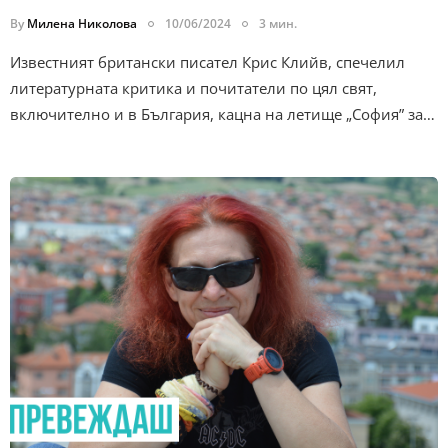
By
Милена Николова
10/06/2024
3 мин.
Известният британски писател Крис Клийв, спечелил
литературната критика и почитатели по цял свят,
включително и в България, кацна на летище „София” за…