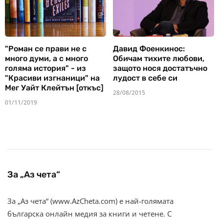
"Роман се прави не с
Давид Фоенкинос:
много думи, а с много
Обичам тихите любови,
голяма история" - из
защото нося достатъчно
"Красиви изгнаници" на
лудост в себе си
Мег Уайт Клейтън [откъс]
28/08/2015
01/11/2019
За „Аз чета“
За „Аз чета“ (www.AzCheta.com) е най-голямата
българска онлайн медия за книги и четене. С