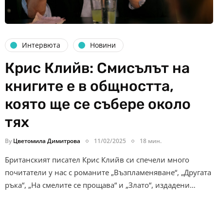
Интервюта
Новини
Крис Клийв: Смисълът на
книгите е в общността,
която ще се събере около
тях
By
Цветомила Димитрова
11/02/2025
18 мин.
Британският писател Крис Клийв си спечели много
почитатели у нас с романите „Възпламеняване“, „Другата
ръка“, „На смелите се прощава“ и „Злато“, издадени…