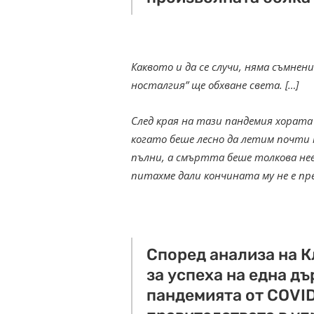
Каквото и да се случи, няма съмнен
носталгия” ще обхване света. […]
След края на тази пандемия хорат
когато беше лесно да летим почти 
пълни, а смъртта беше толкова нее
питахме дали кончината му не е пр
Според анализа на 
за успеха на една д
пандемията от COVID