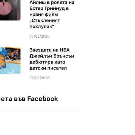
Айлиш в ролята на
Естер Грийнуд в
новия филм
„Стъкленият
похлупак“
07/08/2026
Звездата на НБА
Джейлън Брънсън
дебютира като
детски писател
06/08/2026
чета във Facebook