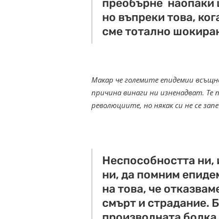
преобърне наопаки 
но въпреки това, ког
сме тотално шокира
Макар че големите епидемии всъщно
причина винаги ни изненадват. Те
революциите, но някак си не се за
Неспособността ни,
ни, да помним епиде
на това, че отказва
смърт и страдание. 
произволната болка 