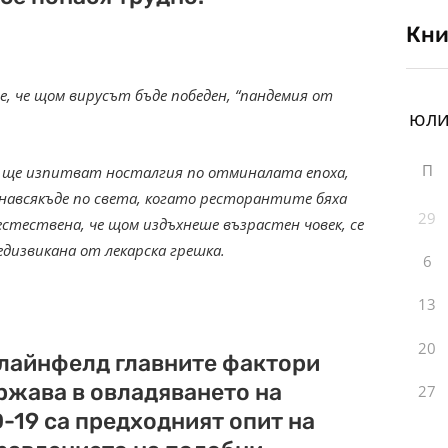
Кни
ие, че щом вирусът бъде победен, “пандемия от
П
а ще изпитват носталгия по отминалата епоха,
навсякъде по света, когато ресторантите бяха
29
стествена, че щом издъхнеше възрастен човек, се
едизвикана от лекарска грешка.
6
13
20
Клайнфелд главните фактори
ържава в овладяването на
27
-19 са предходният опит на