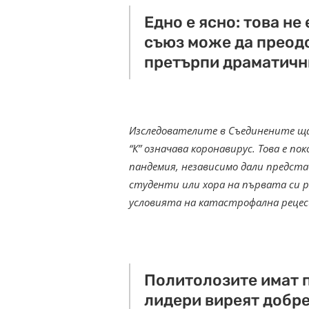
Едно е ясно: това не
съюз може да преод
претърпи драматичн
Изследователите в Съединените ща
“К” означава коронавирус. Това е 
пандемия, независимо дали предста
студенти или хора на първата си р
условията на катастрофална рецес
Политолозите имат п
лидери виреят добре 