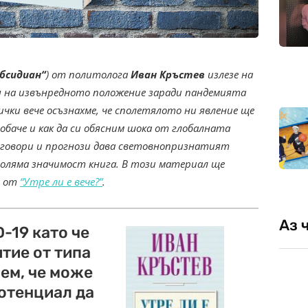
бсидиан“
) от политолога
Иван Кръстев
излезе на
я на извънредното положение заради пандемията
ички вече осъзнахме, че сполетялото ни явление ще
обаче и как да си обясним шока от глобалната
говори и прогнози дава световнопризнатият
 голяма значимост книга. В този материал ще
а от
“Утре ли е вече?”
.
Аз 
-19 като че
итие от типа
аем, че може
 потенциал да