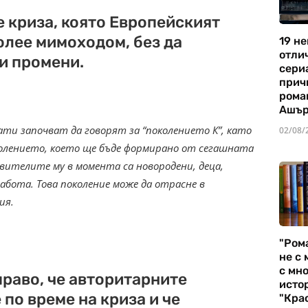
 е криза, която Европейският
олее мимоходом, без да
19 не
отли
и промени.
сериа
прич
рома
Ашъ
ти започват да говорят за “поколението К”, като
02/08/
поколението, което ще бъде формирано от сегашната
вителите му в момента са новородени, деца,
абота. Това поколение може да отрасне в
ия.
"Ром
не с 
с мно
раво, че авторитарните
истор
по време на криза и че
"Кра