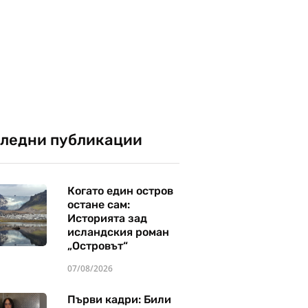
ледни публикации
Когато един остров
остане сам:
Историята зад
исландския роман
„Островът“
07/08/2026
Първи кадри: Били