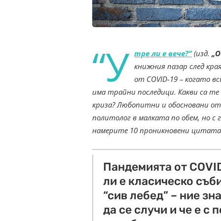
“У
тре ли е вече?”
(изд.
„О
книжния пазар след кра
от COVID-19 – когато вс
има трайни последици. Какви са те 
криза? Любопитни и обосновани от
политолог в малката по обем, но с
намерите 10 проникновени цитат
Пандемията от COVID
ли е класическо съб
“сив лебед” – ние зн
да се случи и че е с