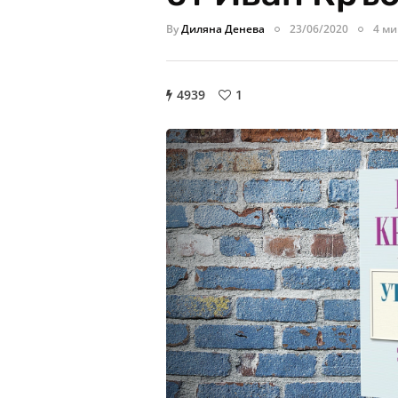
By
Диляна Денева
23/06/2020
4 ми
4939
1