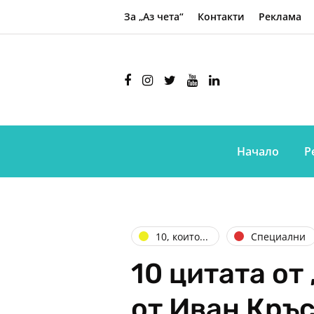
За „Аз чета“
Контакти
Реклама
Начало
Р
10, които...
Специални
10 цитата от 
от Иван Кръ