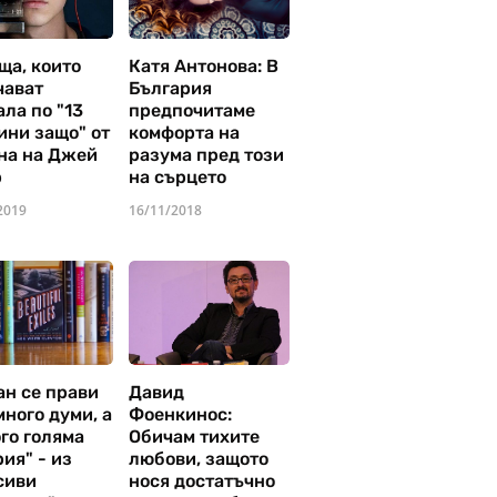
ща, които
Катя Антонова: В
чават
България
ла по "13
предпочитаме
ини защо" от
комфорта на
на на Джей
разума пред този
р
на сърцето
2019
16/11/2018
ан се прави
Давид
много думи, а
Фоенкинос:
го голяма
Обичам тихите
ия" - из
любови, защото
сиви
нося достатъчно