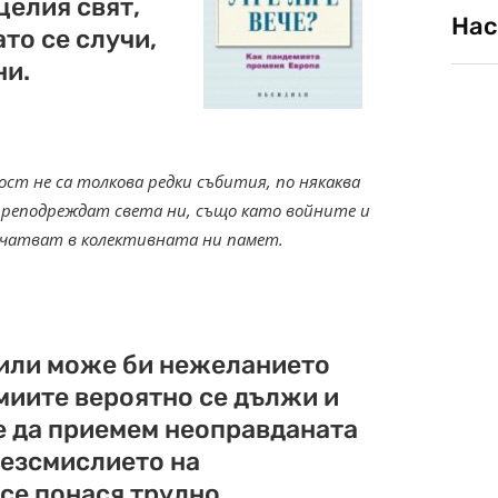
целия свят,
Нас
ато се случи,
ни.
ст не са толкова редки събития, по някаква
 преподреждат света ни, също като войните и
печатват в колективната ни памет.
 или може би нежеланието
миите вероятно се дължи и
ме да приемем неоправданата
Безсмислието на
се понася трудно.