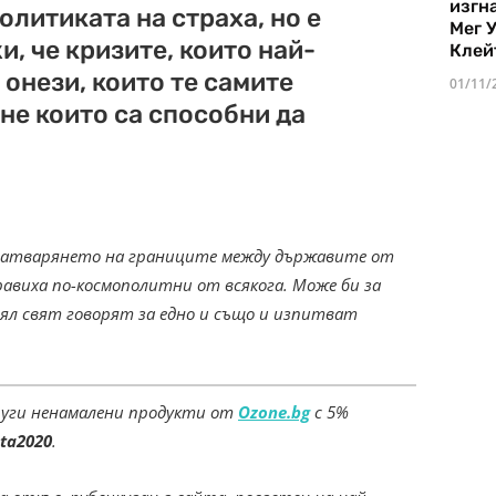
изгн
олитиката на страха, но е
Мег 
, че кризите, които най-
Клей
 онези, които те самите
01/11/
не които са способни да
че затварянето на границите между държавите от
равиха по-космополитни от всякога. Може би за
ял свят говорят за едно и също и изпитват
руги ненамалени продукти от
Ozone.bg
с 5%
ta2020
.