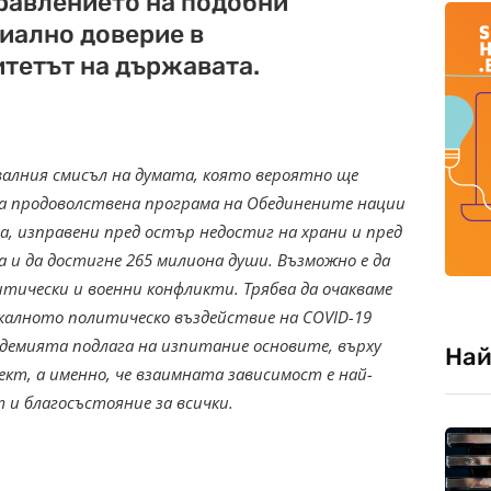
равлението на подобни
циално доверие в
тетът на държавата.
квалния смисъл на думата, която вероятно ще
а продоволствена програма на Обединените нации
а, изправени пред остър недостиг на храни и пред
на и да достигне 265 милиона души. Възможно е да
тически и военни конфликти. Трябва да очакваме
калното политическо въздействие на COVID-19
ндемията подлага на изпитание основите, върху
Най
ект, а именно, че взаимната зависимост е най-
и благосъстояние за всички.