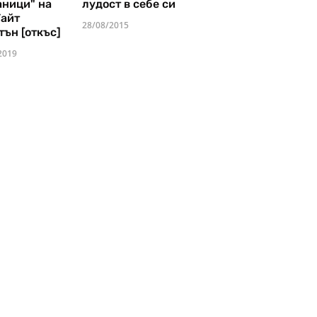
аници" на
лудост в себе си
Уайт
28/08/2015
тън [откъс]
2019