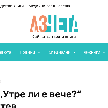
Детски книги
Медийни партньорства
Сайтът за твоята книга
евюта
Новини
Специални
@-книги
„Утре ли е вече?“
стев