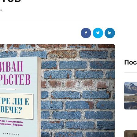
н.
Пос