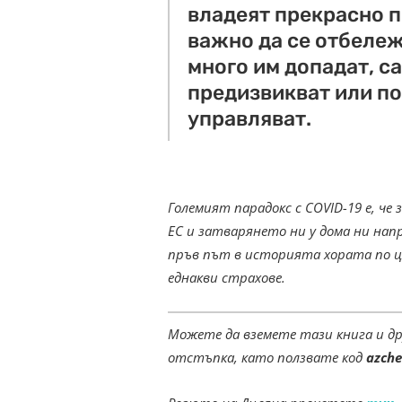
владеят прекрасно п
важно да се отбележи
много им допадат, са
предизвикват или по
управляват.
Големият парадокс с COVID-19 е, 
ЕС и затварянето ни у дома ни нап
пръв път в историята хората по ц
еднакви страхове.
Можете да вземете тази книга и д
отстъпка, като ползвате код
azche