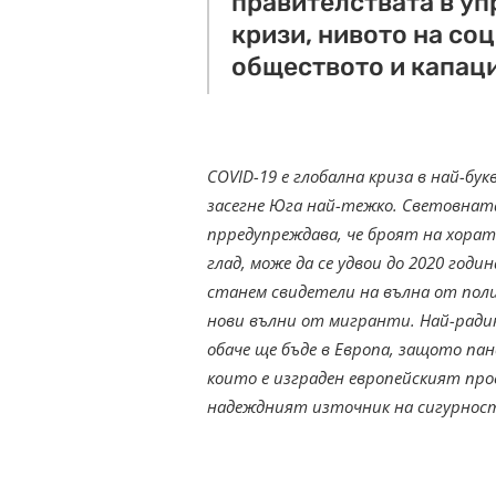
правителствата в уп
кризи, нивото на со
обществото и капаци
COVID-19 е глобална криза в най-бу
засегне Юга най-тежко. Световнат
прредупреждава, че броят на хорат
глад, може да се удвои до 2020 годи
станем свидетели на вълна от поли
нови вълни от мигранти. Най-ради
обаче ще бъде в Европа, защото па
които е изграден европейският про
надеждният източник на сигурност 