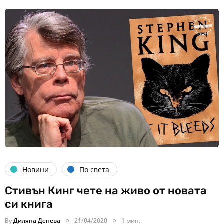
Новини
По света
Стивън Кинг чете на живо от новата
си книга
By
Диляна Денева
21/04/2020
1 мин.