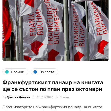
Новини
По света
Франкфуртският панаир на книгата
ще се състои по план през октомври
By
Диляна Денева
28/05/2020
1 мин.
Организаторите на Франкфуртския панаир на книгата