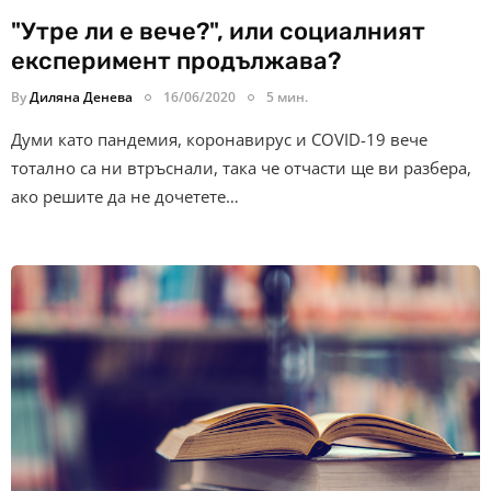
"Утре ли е вече?", или социалният
експеримент продължава?
By
Диляна Денева
16/06/2020
5 мин.
Думи като пандемия, коронавирус и COVID-19 вече
тотално са ни втръснали, така че отчасти ще ви разбера,
ако решите да не дочетете…