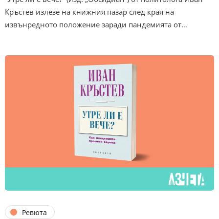
Кръстев излезе на книжния пазар след края на
извънредното положение заради пандемията от…
Ревюта