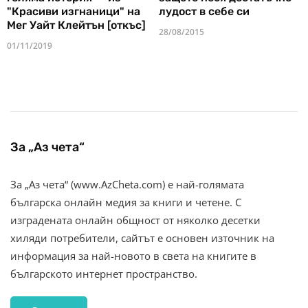
"Красиви изгнаници" на
лудост в себе си
Мег Уайт Клейтън [откъс]
28/08/2015
01/11/2019
За „Аз чета“
За „Аз чета“ (www.AzCheta.com) е най-голямата
българска онлайн медия за книги и четене. С
изградената онлайн общност от няколко десетки
хиляди потребители, сайтът е основен източник на
информация за най-новото в света на книгите в
българското интернет пространство.