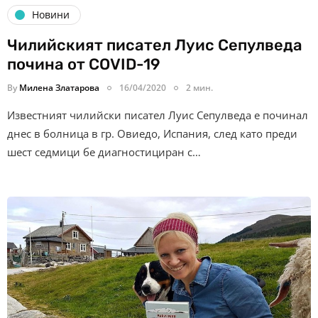
Новини
Чилийският писател Луис Сепулведа
почина от COVID-19
By
Милена Златарова
16/04/2020
2 мин.
Известният чилийски писател Луис Сепулведа е починал
днес в болница в гр. Овиедо, Испания, след като преди
шест седмици бе диагностициран с…