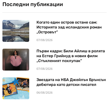
Последни публикации
Когато един остров остане сам:
Историята зад исландския роман
„Островът“
07/08/2026
Първи кадри: Били Айлиш в ролята
на Естер Грийнуд в новия филм
„Стъкленият похлупак“
07/08/2026
Звездата на НБА Джейлън Брънсън
дебютира като детски писател
06/08/2026