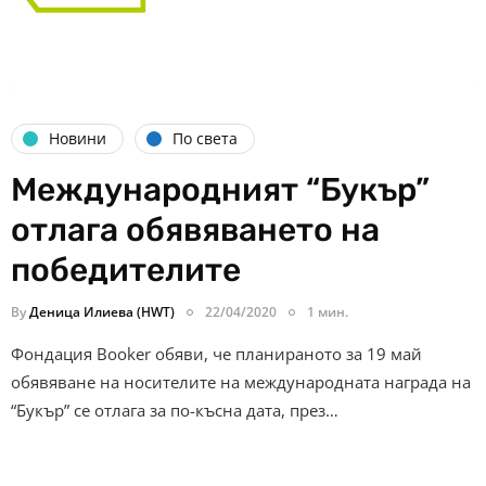
Новини
По света
Международният “Букър”
отлага обявяването на
победителите
By
Деница Илиева (HWT)
22/04/2020
1 мин.
Фондация Booker обяви, че планираното за 19 май
обявяване на носителите на международната награда на
“Букър” се отлага за по-късна дата, през…