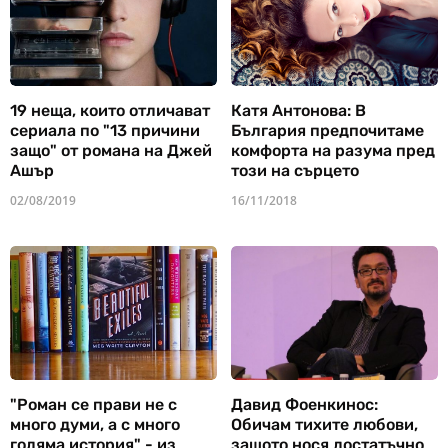
19 неща, които отличават
Катя Антонова: В
сериала по "13 причини
България предпочитаме
защо" от романа на Джей
комфорта на разума пред
Ашър
този на сърцето
02/08/2019
16/11/2018
"Роман се прави не с
Давид Фоенкинос:
много думи, а с много
Обичам тихите любови,
голяма история" - из
защото нося достатъчно