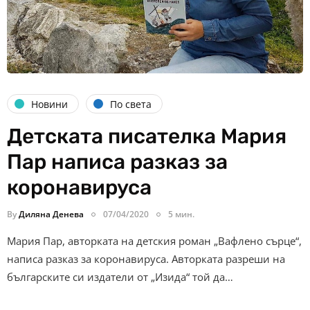
Новини
По света
Детската писателка Мария
Пар написа разказ за
коронавируса
By
Диляна Денева
07/04/2020
5 мин.
Мария Пар, авторката на детския роман „Вафлено сърце“,
написа разказ за коронавируса. Авторката разреши на
българските си издатели от „Изида“ той да…