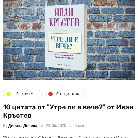
10, които...
Специални
10 цитата от "Утре ли е вече?" от Иван
Кръстев
By
Диляна Денева
23/06/2020
4 мин.
“Утре ли е вече?” (изд. „Обсидиан“) от политолога Иван