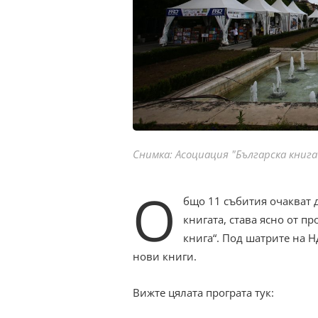
Снимка: Асоциация "Българска книга
О
бщо 11 събития очакват 
книгата, става ясно от п
книга“. Под шатрите на 
нови книги.
Вижте цялата програта тук: