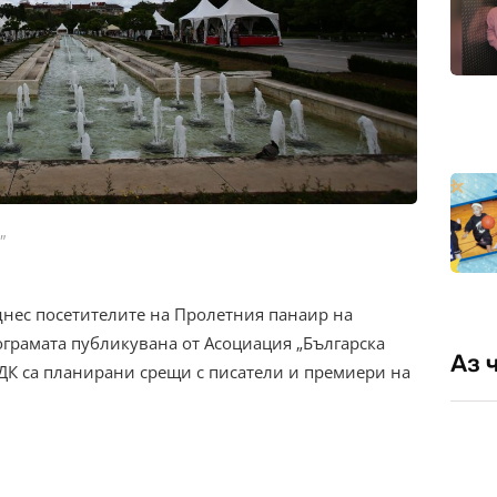
"
днес посетителите на Пролетния панаир на
рограмата публикувана от Асоциация „Българска
Аз 
НДК са планирани срещи с писатели и премиери на