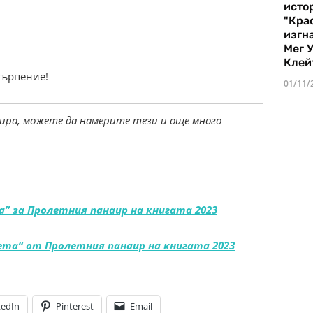
истор
"Кра
изгн
Мег 
Клей
търпение!
01/11/
наира, можете да намерите тези и още много
а” за Пролетния панаир на книгата 2023
чета“ от Пролетния панаир на книгата 2023
kedIn
Pinterest
Email