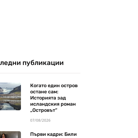
ледни публикации
Когато един остров
остане сам:
Историята зад
исландския роман
„Островът“
07/08/2026
Първи кадри: Били