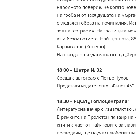
народното поверие, че когато чове
на гроба и отнася душата на мъртв
огледален образ на починалия. Ис
земна география. На границата меж
към безсмъртието. Най-ценната, 88
Караиванов (Костуро).
На шанда на издателска къща „Хер
18:00 – Шатра № 32
Среща с автограф с Петър Чухов
Представя издателство „Жанет 45“
18:30 – РЦСИ „Топлоцентрала“
Литературна вечер с издателство „
В рамките на Пролетен панаир на к
книги с част от най-новите заглав
преводачи, ще научим любопитни 