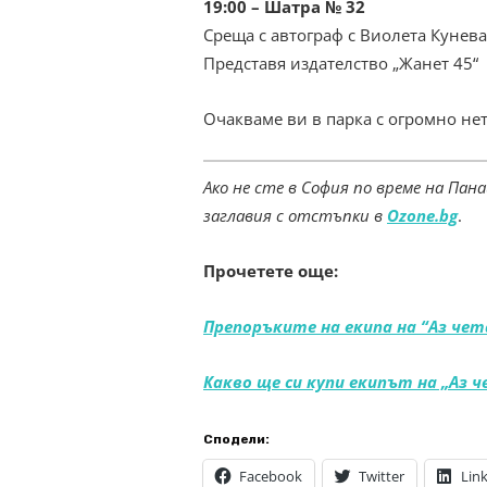
19:00 – Шатра № 32
Среща с автограф с Виолета Кунева
Представя издателство „Жанет 45“
Очакваме ви в парка с огромно не
Ако не сте в София по време на Па
заглавия с отстъпки в
Ozone.bg
.
Прочетете още:
Препоръките на екипа на “Аз чет
Какво ще си купи екипът на „Аз 
Сподели:
Facebook
Twitter
Lin