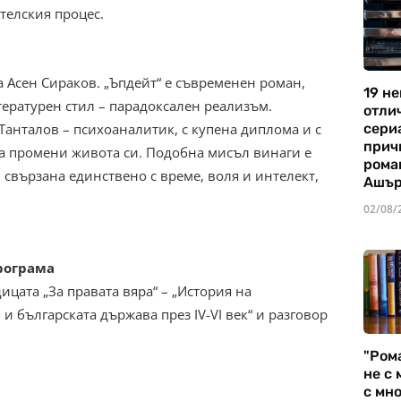
телския процес.
а Асен Сираков. „Ъпдейт“ е съвременен роман,
19 не
ературен стил – парадоксален реализъм.
отли
сериа
Танталов – психоаналитик, с купена диплома и с
прич
а промени живота си. Подобна мисъл винаги е
рома
 свързана единствено с време, воля и интелект,
Ашъ
02/08/
програма
ицата „За правата вяра“ – „История на
и българската държава през IV-VI век“ и разговор
"Ром
не с 
с мно