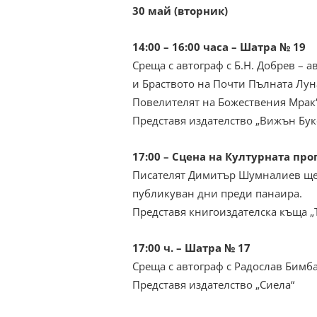
30 май (вторник)
14:00 – 16:00 часа – Шатра № 19
Среща с автограф с Б.Н. Добрев – 
и Браството на Почти Пълната Луна
Повелителят на Божествения Мрак“
Представя издателство „Вижън Бук
17:00 – Сцена на Културната пр
Писателят Димитър Шумналиев ще 
публикуван дни преди панаира.
Представя книгоиздателска къща „
17:00 ч. – Шатра № 17
Среща с автограф с Радослав Бимба
Представя издателство „Сиела“