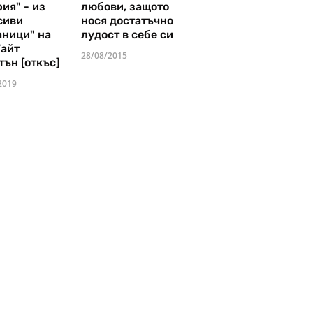
ия" - из
любови, защото
сиви
нося достатъчно
аници" на
лудост в себе си
Уайт
28/08/2015
тън [откъс]
2019