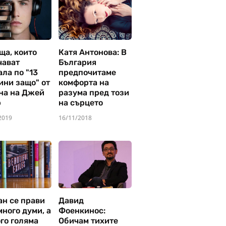
ща, които
Катя Антонова: В
чават
България
ла по "13
предпочитаме
ини защо" от
комфорта на
на на Джей
разума пред този
р
на сърцето
2019
16/11/2018
ан се прави
Давид
много думи, а
Фоенкинос:
го голяма
Обичам тихите