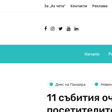
За „Аз чета“
Контакти
Реклама
Начало
Р
Днес на Панаира
Новин
11 събития о
посетителит