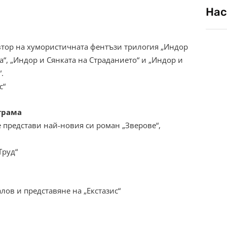
Нас
автор на хумористичната фентъзи трилогия „Индор
“, „Индор и Сянката на Страданието“ и „Индор и
.
с“
ограма
представи най-новия си роман „Зверове“,
Труд“
лов и представяне на „Екстазис“