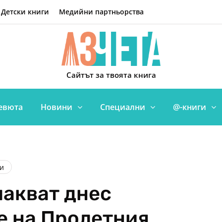
Детски книги
Медийни партньорства
Сайтът за твоята книга
евюта
Новини
Специални
@-книги
и
чакват днес
е на Пролетния