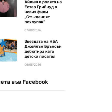
Айлиш в ролята на
Естер Грийнуд в
новия филм
„Стъкленият
похлупак“
07/08/2026
Звездата на НБА
Джейлън Брънсън
дебютира като
детски писател
06/08/2026
чета във Facebook