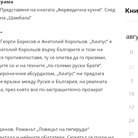
ограма
Кни
 Представяне на книгата „Аюрведична кухня“. След
 на „Шамбала“
“
 Георги Борисов и Анатолий Корольов. „Хиатус” е
натолий Корольов върху българите и този на
П
се противопоставя, ту се опитва да го приземи,
е си и на техните „по-големи руски братя“.
27
 ироничния абсурдизъм, „Хиатус” ни предлага
3
е връзки между Русия и България, на реалната
а, през която все по-застрашително прозират
10
…
17
24
адинов. Романът „Ловецът на пеперуди“
31
антида и нейните обитатели. Сюжетът се гради на