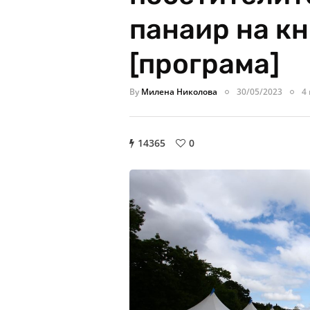
панаир на к
[програма]
By
Милена Николова
30/05/2023
4
14365
0