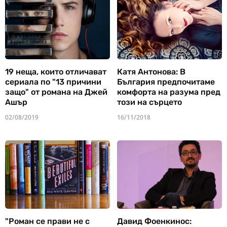
19 неща, които отличават
Катя Антонова: В
сериала по "13 причини
България предпочитаме
защо" от романа на Джей
комфорта на разума пред
Ашър
този на сърцето
02/08/2019
16/11/2018
"Роман се прави не с
Давид Фоенкинос: