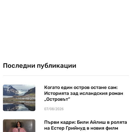
Последни публикации
Когато един остров остане сам:
Историята зад исландския роман
„Островът“
07/08/2026
Първи кадри: Били Айлиш в ролята
на Естер Грийнуд в новия филм