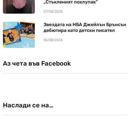
„Стъкленият похлупак“
07/08/2026
Звездата на НБА Джейлън Брънсън
дебютира като детски писател
06/08/2026
Аз чета във Facebook
Наслади се на…