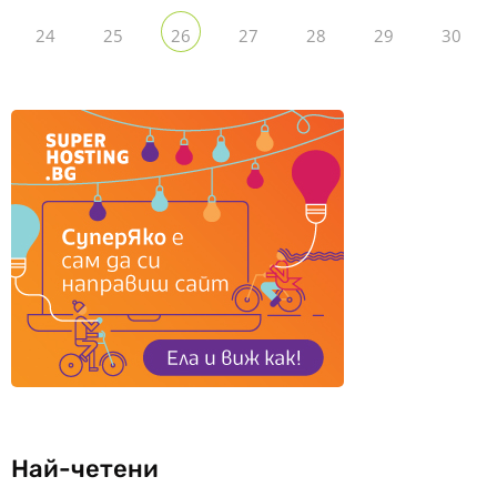
24
25
27
28
29
30
26
Най-четени