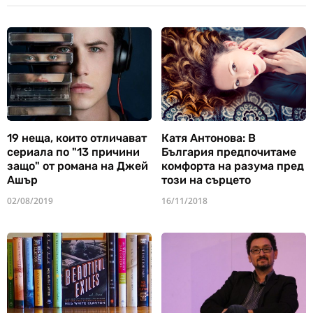
19 неща, които отличават
Катя Антонова: В
сериала по "13 причини
България предпочитаме
защо" от романа на Джей
комфорта на разума пред
Ашър
този на сърцето
02/08/2019
16/11/2018