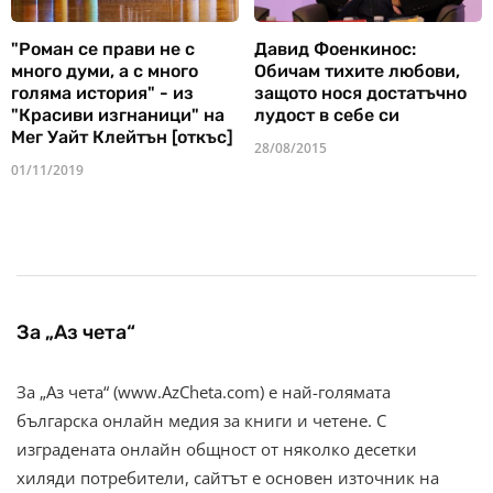
"Роман се прави не с
Давид Фоенкинос:
много думи, а с много
Обичам тихите любови,
голяма история" - из
защото нося достатъчно
"Красиви изгнаници" на
лудост в себе си
Мег Уайт Клейтън [откъс]
28/08/2015
01/11/2019
За „Аз чета“
За „Аз чета“ (www.AzCheta.com) е най-голямата
българска онлайн медия за книги и четене. С
изградената онлайн общност от няколко десетки
хиляди потребители, сайтът е основен източник на