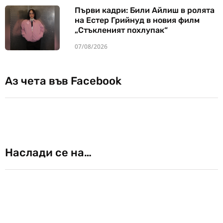
Първи кадри: Били Айлиш в ролята
на Естер Грийнуд в новия филм
„Стъкленият похлупак“
07/08/2026
Аз чета във Facebook
Наслади се на…