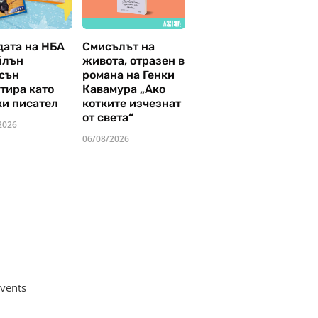
дата на НБА
Смисълът на
йлън
живота, отразен в
сън
романа на Генки
тира като
Кавамура „Ако
ки писател
котките изчезнат
от света“
2026
06/08/2026
vents