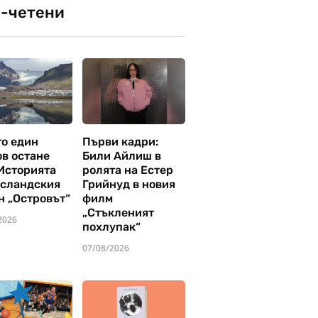
-четени
то един
Първи кадри:
ов остане
Били Айлиш в
 Историята
ролята на Естер
исландския
Грийнуд в новия
н „Островът“
филм
„Стъкленият
2026
похлупак“
07/08/2026