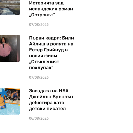
Историята зад
исландския роман
„Островът“
07/08/2026
Първи кадри: Били
Айлиш в ролята на
Естер Грийнуд в
новия филм
„Стъкленият
похлупак“
07/08/2026
Звездата на НБА
Джейлън Брънсън
дебютира като
детски писател
06/08/2026