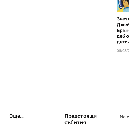
Звез
Дже
Брън
дебю
детс
06/08/
Още…
Предстоящи
No e
събития