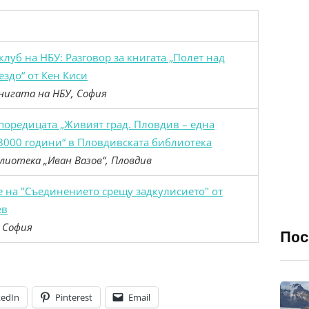
клуб на НБУ: Разговор за книгата „Полет над
ездо“ от Кен Киси
нигата на НБУ, София
поредицата „Живият град. Пловдив – една
8000 години“ в Пловдивската библиотека
лиотека „Иван Вазов“, Пловдив
 на "Съединението срещу задкулисието" от
ев
 София
Пос
kedIn
Pinterest
Email