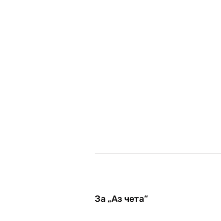
За „Аз чета“