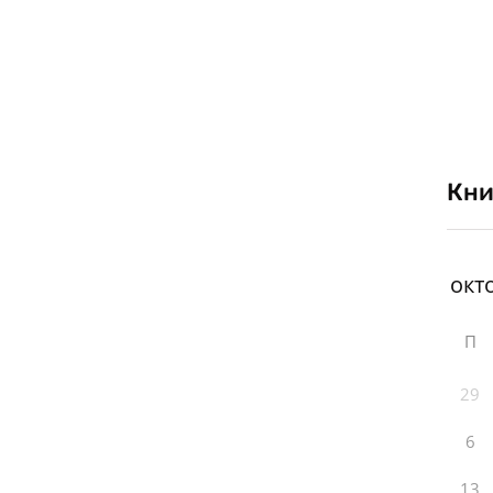
Кни
П
29
6
13