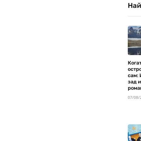
Най
Кога
остр
сам:
зад 
рома
07/08/