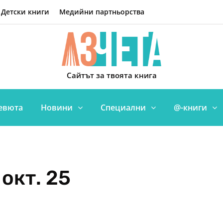
Детски книги
Медийни партньорства
Сайтът за твоята книга
евюта
Новини
Специални
@-книги
 окт. 25