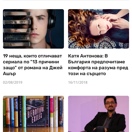
19 неща, които отличават
Катя Антонова: В
сериала по "13 причини
България предпочитаме
защо" от романа на Джей
комфорта на разума пред
Ашър
този на сърцето
02/08/2019
16/11/2018