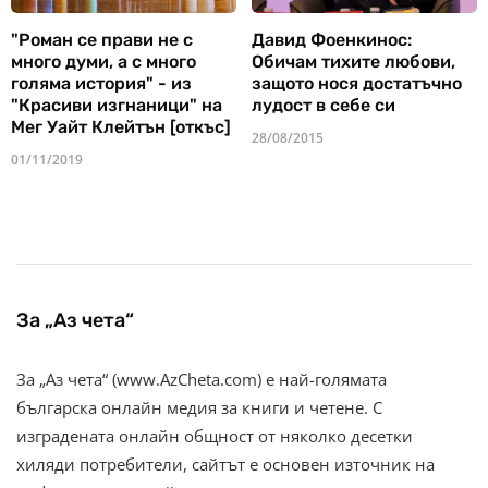
"Роман се прави не с
Давид Фоенкинос:
много думи, а с много
Обичам тихите любови,
голяма история" - из
защото нося достатъчно
"Красиви изгнаници" на
лудост в себе си
Мег Уайт Клейтън [откъс]
28/08/2015
01/11/2019
За „Аз чета“
За „Аз чета“ (www.AzCheta.com) е най-голямата
българска онлайн медия за книги и четене. С
изградената онлайн общност от няколко десетки
хиляди потребители, сайтът е основен източник на