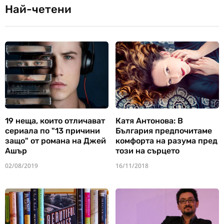
Най-четени
19 неща, които отличават
Катя Антонова: В
сериала по "13 причини
България предпочитаме
защо" от романа на Джей
комфорта на разума пред
Ашър
този на сърцето
02/08/2019
16/11/2018