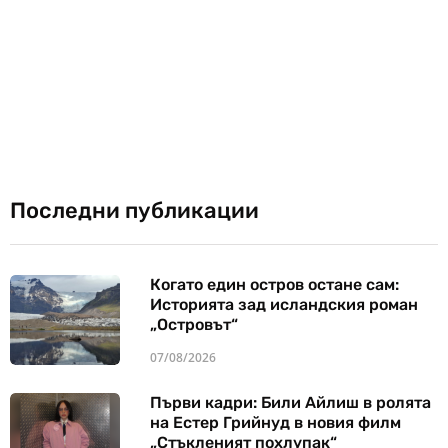
Последни публикации
Когато един остров остане сам:
Историята зад исландския роман
„Островът“
07/08/2026
Първи кадри: Били Айлиш в ролята
на Естер Грийнуд в новия филм
„Стъкленият похлупак“