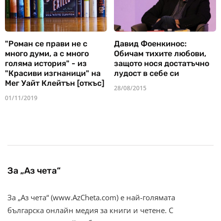
"Роман се прави не с
Давид Фоенкинос:
много думи, а с много
Обичам тихите любови,
голяма история" - из
защото нося достатъчно
"Красиви изгнаници" на
лудост в себе си
Мег Уайт Клейтън [откъс]
28/08/2015
01/11/2019
За „Аз чета“
За „Аз чета“ (www.AzCheta.com) е най-голямата
българска онлайн медия за книги и четене. С