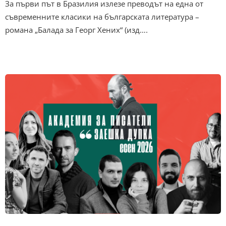
За първи път в Бразилия излезе преводът на една от
съвременните класики на българската литература –
романа „Балада за Георг Хених“ (изд….