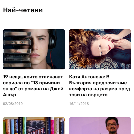
Най-четени
19 неща, които отличават
Катя Антонова: В
сериала по "13 причини
България предпочитаме
защо" от романа на Джей
комфорта на разума пред
Ашър
този на сърцето
02/08/2019
16/11/2018