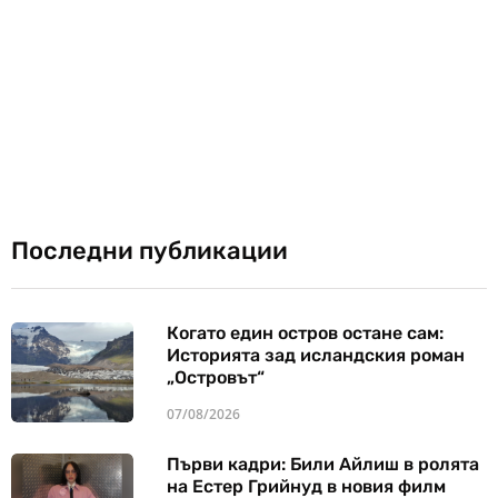
Последни публикации
Когато един остров остане сам:
Историята зад исландския роман
„Островът“
07/08/2026
Първи кадри: Били Айлиш в ролята
на Естер Грийнуд в новия филм