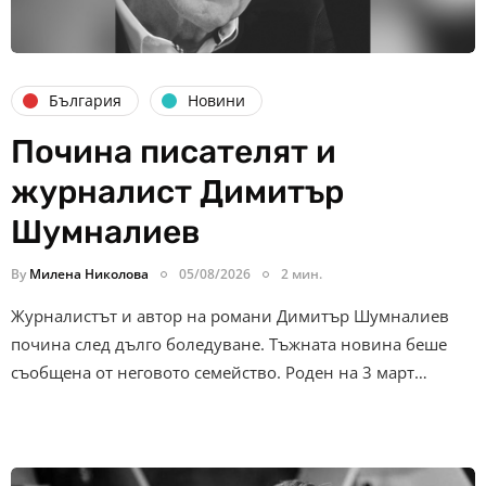
България
Новини
Почина писателят и
журналист Димитър
Шумналиев
By
Милена Николова
05/08/2026
2 мин.
Журналистът и автор на романи Димитър Шумналиев
почина след дълго боледуване. Тъжната новина беше
съобщена от неговото семейство. Роден на 3 март…