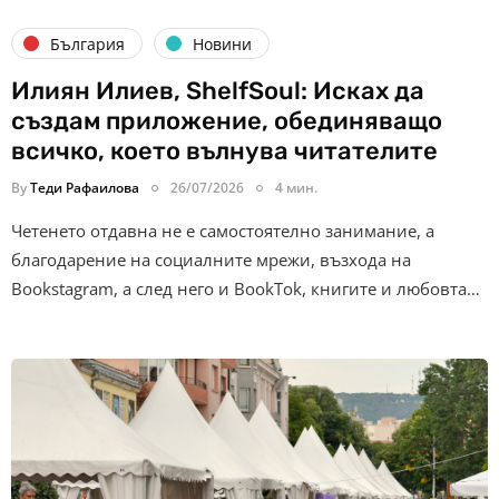
България
Новини
Илиян Илиев, ShelfSoul: Исках да
създам приложение, обединяващо
всичко, което вълнува читателите
By
Теди Рафаилова
26/07/2026
4 мин.
Четенето отдавна не е самостоятелно занимание, а
благодарение на социалните мрежи, възхода на
Bookstagram, а след него и BookTok, книгите и любовта…