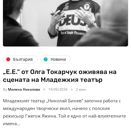
България
Новини
„Е.Е.“ от Олга Токарчук оживява на
сцената на Младежкия театър
By
Милена Николова
19/06/2026
2 мин.
Младежкият театър „Николай Бинев“ започна работа с
международен творчески екип, начело с полския
режисьор Гжегож Яжина. Той е едно от най-влиятелните
имена…