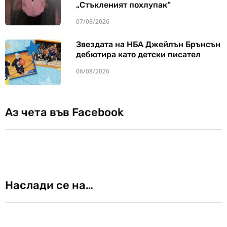
„Стъкленият похлупак“
07/08/2026
Звездата на НБА Джейлън Брънсън
дебютира като детски писател
06/08/2026
Аз чета във Facebook
Наслади се на…