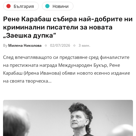
България
Новини
Рене Карабаш събира най-добрите ни
криминални писатели за новата
„Заешка дупка“
By
Милена Николова
02/07/2026
3 мин.
След впечатляващото си представяне сред финалистите
на престижната награда Международен Букър, Рене
Карабаш (Ирена Иванова) обяви новото есенно издание
на своята творческа…