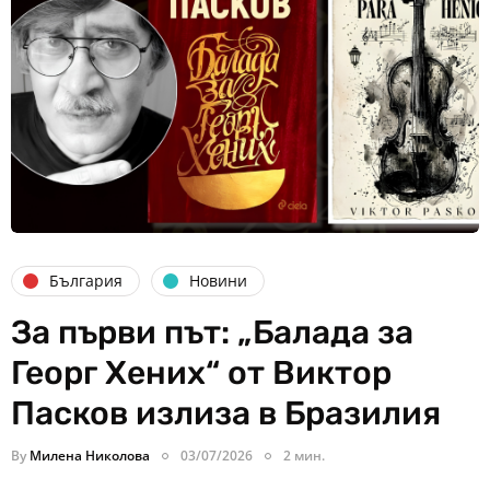
България
Новини
За първи път: „Балада за
Георг Хених“ от Виктор
Пасков излиза в Бразилия
By
Милена Николова
03/07/2026
2 мин.