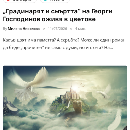
„Градинарят и смъртта“ на Георги
Господинов оживя в цветове
By
Милена Николова
11/07/2026
4 мин.
Какъв цвят има паметта? А скръбта? Може ли един роман
да бъде „прочетен“ не само с думи, но и с очи? На…