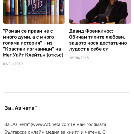
"Роман се прави не с
Давид Фоенкинос:
много думи, а с много
Обичам тихите любови,
голяма история" - из
защото нося достатъчно
"Красиви изгнаници" на
лудост в себе си
Мег Уайт Клейтън [откъс]
28/08/2015
01/11/2019
За „Аз чета“
За „Аз чета“ (www.AzCheta.com) е най-голямата
българска онлайн медия за книги и четене. С