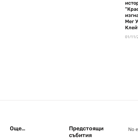
истор
"Кра
изгн
Мег 
Клей
01/11/
Още…
Предстоящи
No e
събития