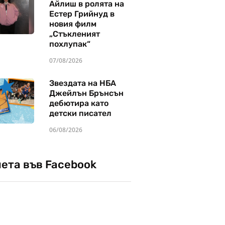
Айлиш в ролята на
Естер Грийнуд в
новия филм
„Стъкленият
похлупак“
07/08/2026
Звездата на НБА
Джейлън Брънсън
дебютира като
детски писател
06/08/2026
чета във Facebook