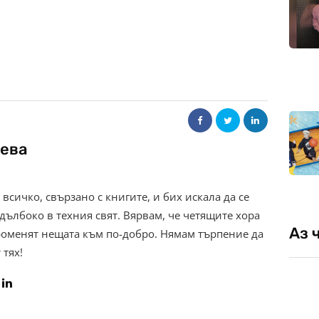
ева
всичко, свързано с книгите, и бих искала да се
дълбоко в техния свят. Вярвам, че четящите хора
Аз 
роменят нещата към по-добро. Нямам търпение да
 тях!