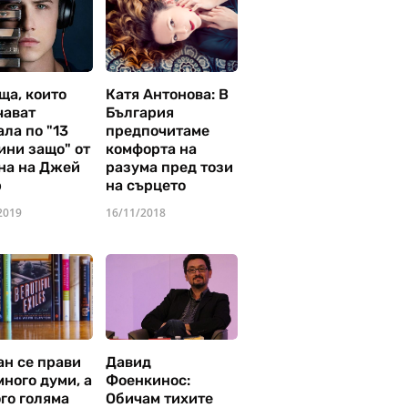
ща, които
Катя Антонова: В
чават
България
ла по "13
предпочитаме
ини защо" от
комфорта на
на на Джей
разума пред този
р
на сърцето
2019
16/11/2018
ан се прави
Давид
много думи, а
Фоенкинос:
го голяма
Обичам тихите