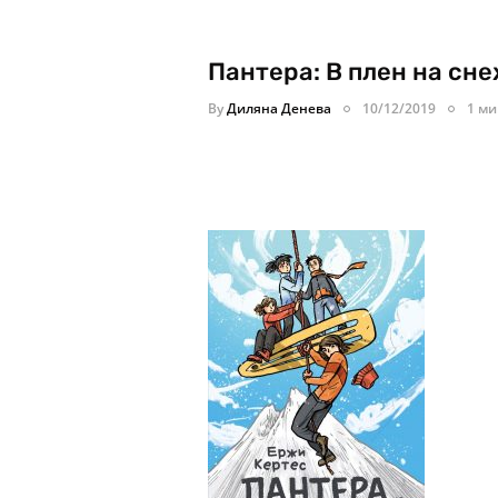
Пантера: В плен на сн
By
Диляна Денева
10/12/2019
1 ми