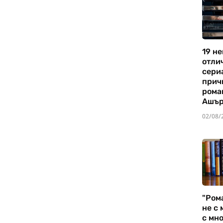
19 не
отли
сериа
прич
рома
Ашъ
02/08/
"Ром
не с 
с мно