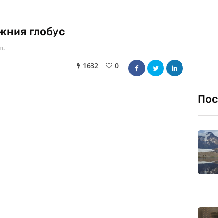
ежния глобус
н.
1632
0
Пос