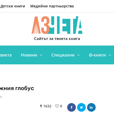
Детски книги
Медийни партньорства
Сайтът за твоята книга
евюта
Новини
Специални
@-книги
ежния глобус
н.
1632
0