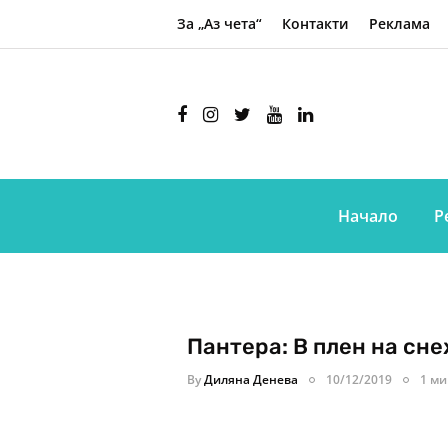
За „Аз чета“
Контакти
Реклама
Начало
Р
Пантера: В плен на сн
By
Диляна Денева
10/12/2019
1 ми