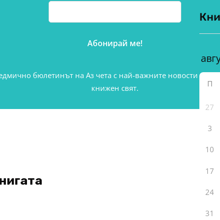
Кни
едмично бюлетинът на Аз чета с най-важните новости от б
П
книжен свят.
27
3
10
17
книгата
24
31