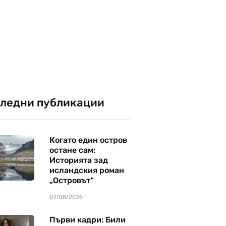
ледни публикации
Когато един остров
остане сам:
Историята зад
исландския роман
„Островът“
07/08/2026
Първи кадри: Били