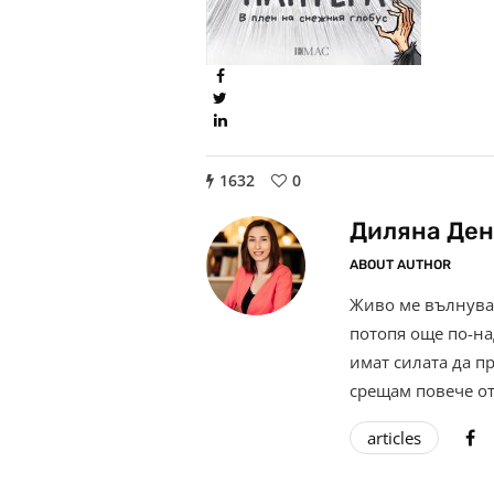
1632
0
Диляна Ден
ABOUT AUTHOR
Живо ме вълнува 
потопя още по-на
имат силата да п
срещам повече от
articles