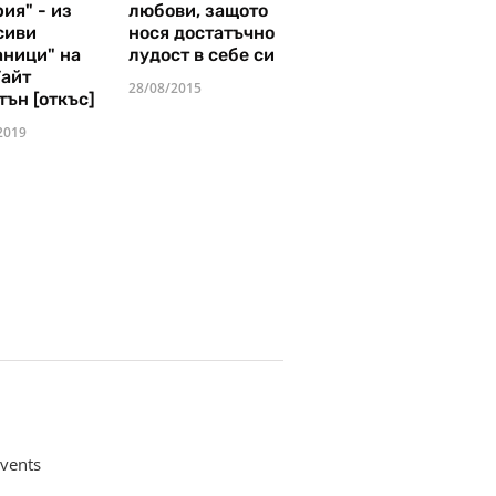
ия" - из
любови, защото
сиви
нося достатъчно
аници" на
лудост в себе си
Уайт
28/08/2015
тън [откъс]
2019
vents