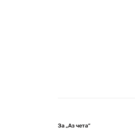
За „Аз чета“