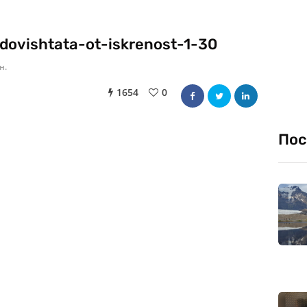
dovishtata-ot-iskrenost-1-30
н.
1654
0
Пос