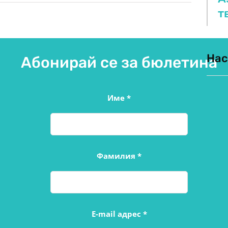
т
Нас
Абонирай се за бюлетина
Име
*
Фамилия
*
E-mail адрес
*