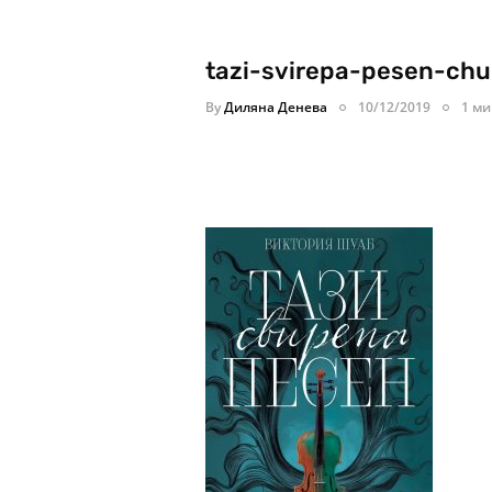
tazi-svirepa-pesen-chu
By
Диляна Денева
10/12/2019
1 ми