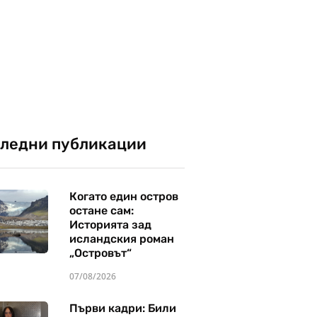
ледни публикации
Когато един остров
остане сам:
Историята зад
исландския роман
„Островът“
07/08/2026
Първи кадри: Били