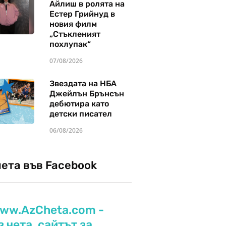
Айлиш в ролята на
Естер Грийнуд в
новия филм
„Стъкленият
похлупак“
07/08/2026
Звездата на НБА
Джейлън Брънсън
дебютира като
детски писател
06/08/2026
чета във Facebook
ww.AzCheta.com -
з чета, сайтът за