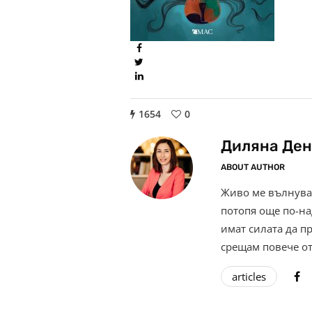
1654
0
Диляна Ден
ABOUT AUTHOR
Живо ме вълнува 
потопя още по-на
имат силата да п
срещам повече от
articles