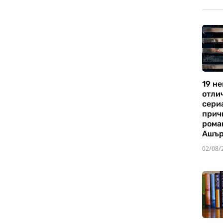
19 не
отли
сериа
прич
рома
Ашъ
02/08/