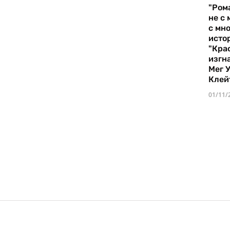
"Ром
не с 
с мно
истор
"Кра
изгн
Мег 
Клей
01/11/