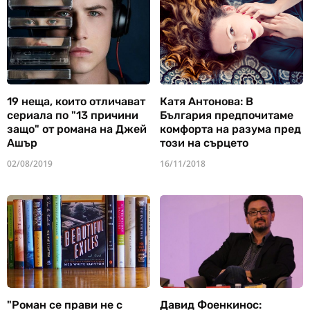
19 неща, които отличават
Катя Антонова: В
сериала по "13 причини
България предпочитаме
защо" от романа на Джей
комфорта на разума пред
Ашър
този на сърцето
02/08/2019
16/11/2018
"Роман се прави не с
Давид Фоенкинос: