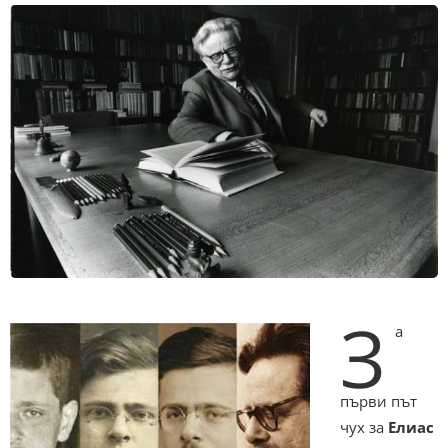
З
а
първи път
чух за
Елиас