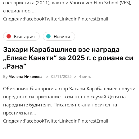
сценаристика (2011), както и Vancouver Film School (VFS),
специалност…
Сподели:FacebookTwitterLinkedInPinterestEmail
България
Новини
Захари Карабашлиев взе награда
„Елиас Канети“ за 2025 г. с романа си
„Рана“
By
Милена Николова
02/11/2025
4 мин.
Обичаният български автор Захари Карабашлиев получи
поредното си признание, този път по случай Деня на
народните будители. Писателят стана носител на
престижната…
Сподели:FacebookTwitterLinkedInPinterestEmail