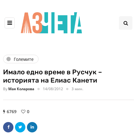
Големите
Имало едно време в Русчук –
историята на Елиас Канети
By
Мая Коларова
14/08/2012
3 мин.
6769
0