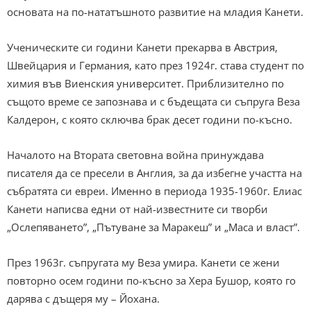
основата на по-нататъшното развитие на младия Канети.
Ученическите си години Канети прекарва в Австрия,
Швейцария и Германия, като през 1924г. става студент по
химия във Виенския университет. Приблизително по
същото време се запознава и с бъдещата си съпруга Веза
Калдерон, с която сключва брак десет години по-късно.
Началото на Втората световна война принуждава
писателя да се пресели в Англия, за да избегне участта на
събратята си евреи. Именно в периода 1935-1960г. Елиас
Канети написва едни от най-известните си творби
„Ослепяването”, „Пътуване за Маракеш” и „Маса и власт”.
През 1963г. съпругата му Веза умира. Канети се жени
повторно осем години по-късно за Хера Бушор, която го
дарява с дъщеря му – Йохана.