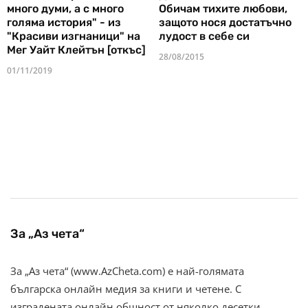
много думи, а с много
Обичам тихите любови,
голяма история" - из
защото нося достатъчно
"Красиви изгнаници" на
лудост в себе си
Мег Уайт Клейтън [откъс]
28/08/2015
01/11/2019
За „Аз чета“
За „Аз чета“ (www.AzCheta.com) е най-голямата
българска онлайн медия за книги и четене. С
изградената онлайн общност от няколко десетки