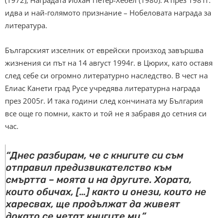
(1972), Наградата Йохан Петер-Хебел (1980). А през 1981г.
идва и най-голямото признание – Нобеловата награда за
литература.
Българският изселник от еврейски произход завършва
жизнения си път на 14 август 1994г. в Цюрих, като оставя
след себе си огромно литературно наследство. В чест на
Елиас Канети град Русе учредява литературна награда
през 2005г. И така години след кончината му България
все още го помни, както и той не я забравя до сетния си
час.
“Днес разбирам, че с книгите си съм
отправил предизвикателство към
смъртта – моята и на другите. Хората,
които обичах, […] както и онези, които не
харесвах, ще продължат да живеят
докато се четат книгите ми.”