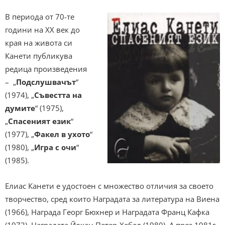
В периода от 70-те
години на XX век до
края на живота си
Канети публикува
редица произведения
– „
Подслушвачът
“
(1974), „
Съвестта на
думите
“ (1975),
„
Спасеният език
“
(1977), „
Факел в ухото
“
(1980), „
Игра с очи
“
(1985).
Елиас Канети е удостоен с множество отличия за своето
творчество, сред които Наградата за литература на Виена
(1966), Награда Георг Бюхнер и Наградата Франц Кафка