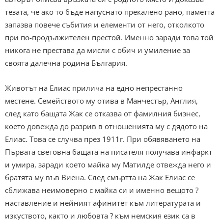
тезата, че ако то бъде напуснато прекалено рано, паметта
запазва повече събития и елементи от него, отколкото
при по-продължителен престой. Именно заради това той
никога не престава да мисли с обич и умиление за
своята далечна родина България.
Животът на Елиас прилича на едно непрестанно
местене. Семейството му отива в Манчестър, Англия,
след като бащата Жак се отказва от фамилния бизнес,
което довежда до разрив в отношенията му с дядото на
Елиас. Това се случва през 1911г. При обявяването на
Първата световна бащата на писателя получава инфаркт
и умира, заради което майка му Матилде отвежда него и
братята му във Виена. След смъртта на Жак Елиас се
сближава неимоверно с майка си и именно вещото ?
наставление и нейният афинитет към литературата и
изкуството, както и любовта ? към немския език са в