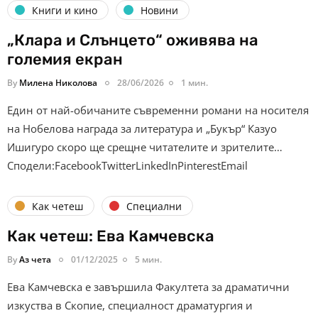
Книги и кино
Новини
„Клара и Слънцето“ оживява на
големия екран
By
Милена Николова
28/06/2026
1 мин.
Един от най-обичаните съвременни романи на носителя
на Нобелова награда за литература и „Букър“ Казуо
Ишигуро скоро ще срещне читателите и зрителите…
Сподели:FacebookTwitterLinkedInPinterestEmail
Как четеш
Специални
Как четеш: Ева Камчевска
By
Аз чета
01/12/2025
5 мин.
Ева Камчевска е завършила Факултета за драматични
изкуства в Скопие, специалност драматургия и