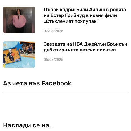
Първи кадри: Били Айлиш в ролята
на Естер Грийнуд в новия филм
„Стъкленият похлупак“
07/08/2026
Звездата на НБА Джейлън Брънсън
дебютира като детски писател
06/08/2026
Аз чета във Facebook
Наслади се на…