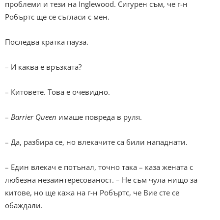
проблеми и тези на Inglewood. Сигурен съм, че г-н
Робъртс ще се съгласи с мен.
Последва кратка пауза.
– И каква е връзката?
– Китовете. Това е очевидно.
–
Barrier Queen
имаше повреда в руля.
– Да, разбира се, но влекачите са били нападнати.
– Един влекач е потънал, точно така – каза жената с
любезна незаинтересованост. – Не съм чула нищо за
китове, но ще кажа на г-н Робъртс, че Вие сте се
обаждали.