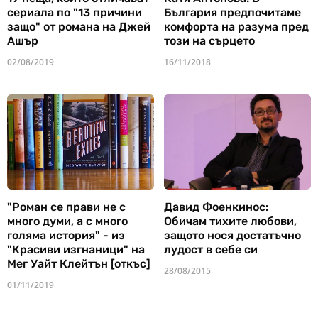
сериала по "13 причини
България предпочитаме
защо" от романа на Джей
комфорта на разума пред
Ашър
този на сърцето
02/08/2019
16/11/2018
"Роман се прави не с
Давид Фоенкинос:
много думи, а с много
Обичам тихите любови,
голяма история" - из
защото нося достатъчно
"Красиви изгнаници" на
лудост в себе си
Мег Уайт Клейтън [откъс]
28/08/2015
01/11/2019