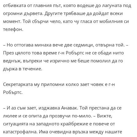
отбивката от главния път, която водеше до лагуната под
огромни дървета. Другите трябваше да дойдат всеки
момент. Той сбърчи чело, като чу гласа от мобилния си
телефон.
– Но оттогава минаха вече две седмици, отвърна той. –
През цялото това време г-н Робъртс не се обади нито
веднъж, въпреки че изрично ме беше помолил да го
държа в течение.
Секретарката му припомни колко зает човек е г-н
Робъртс.
– И аз съм зает, изджавка Анавак. Той престана да се
люлее и се опита да прозвучи по-мило. – Вижте,
ситуацията на западното крайбрежие е повече от
катастрофална. Има очевидна връзка между нашите