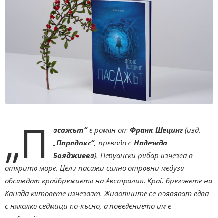
„П
асажът“
е роман от
Франк Шецинг
(изд.
„Парадокс“
, преводач:
Надежда
Бояджиева
). Перуански рибар изчезва в
открито море. Цели пасажи силно отровни медузи
обсаждат крайбрежието на Австралия. Край бреговете на
Канада китовете изчезват. Животните се появяват едва
с няколко седмици по-късно, а поведението им е