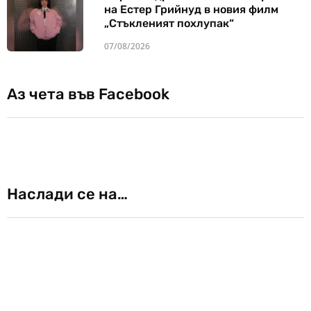
на Естер Грийнуд в новия филм
„Стъкленият похлупак“
07/08/2026
Аз чета във Facebook
Наслади се на…