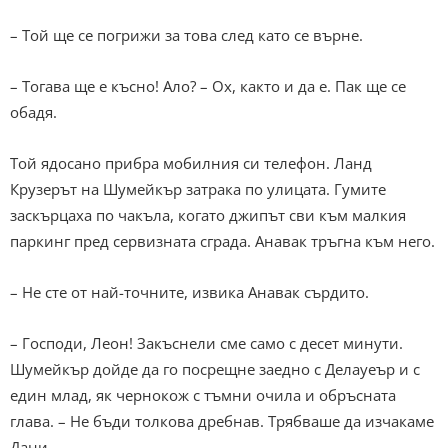
– Той ще се погрижи за това след като се върне.
– Тогава ще е късно! Ало? – Ох, както и да е. Пак ще се
обадя.
Той ядосано прибра мобилния си телефон. Ланд
Крузерът на Шумейкър затрака по улицата. Гумите
заскърцаха по чакъла, когато джипът сви към малкия
паркинг пред сервизната сграда. Анавак тръгна към него.
– Не сте от най-точните, извика Анавак сърдито.
– Господи, Леон! Закъснели сме само с десет минути.
Шумейкър дойде да го посрещне заедно с Делауеър и с
един млад, як чернокож с тъмни очила и обръсната
глава. – Не бъди толкова дребнав. Трябваше да изчакаме
Дани.