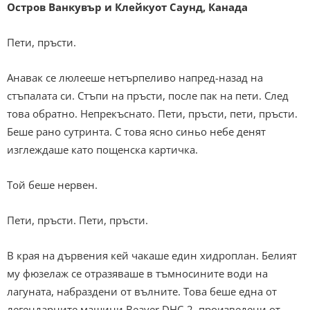
Остров Ванкувър и Клейкуот Саунд, Канада
Пети, пръсти.
Анавак се люлееше нетърпеливо напред-назад на
стъпалата си. Стъпи на пръсти, после пак на пети. След
това обратно. Непрекъснато. Пети, пръсти, пети, пръсти.
Беше рано сутринта. С това ясно синьо небе денят
изглеждаше като пощенска картичка.
Той беше нервен.
Пети, пръсти. Пети, пръсти.
В края на дървения кей чакаше един хидроплан. Белият
му фюзелаж се отразяваше в тъмносините води на
лагуната, набраздени от вълните. Това беше една от
легендарните машини Beaver DHC-2, произведени от