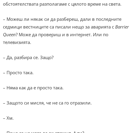
обстоятелствата разполагаме с цялото време на света.
– Можеш ли някак си да разбереш, дали в последните
седмици вестниците са писали нещо за аварията с
Barrier
Queen
? Може да провериш и в интернет. Или по
телевизията.
– Да, разбира се. Защо?
– Просто така.
– Няма как да е просто така.
– Защото си мисля, че не са го отразили.
– Хм.
– Поне аз не мога да си спомня. А ти?