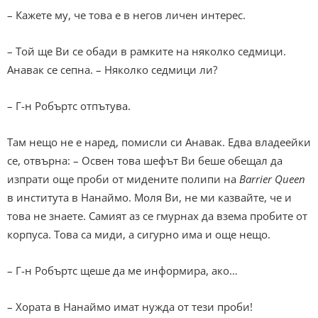
– Кажете му, че това е в негов личен интерес.
– Той ще Ви се обади в рамките на няколко седмици.
Анавак се сепна. – Няколко седмици ли?
– Г-н Робъртс отпътува.
Там нещо не е наред, помисли си Анавак. Едва владеейки
се, отвърна: – Освен това шефът Ви беше обещал да
изпрати още проби от мидените полипи на
Barrier Queen
в института в Нанаймо. Моля Ви, не ми казвайте, че и
това не знаете. Самият аз се гмурнах да взема пробите от
корпуса. Това са миди, а сигурно има и още нещо.
– Г-н Робъртс щеше да ме информира, ако…
– Хората в Нанаймо имат нужда от тези проби!