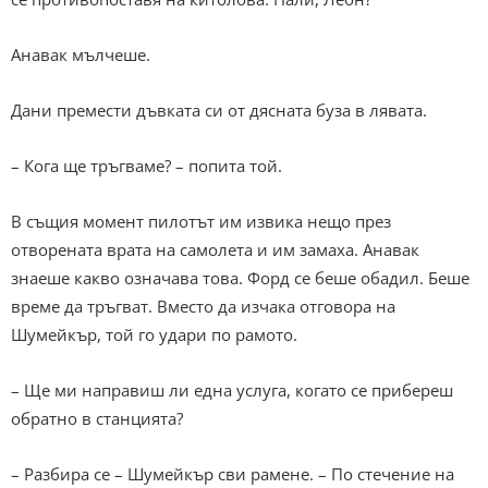
Анавак мълчеше.
Дани премести дъвката си от дясната буза в лявата.
– Кога ще тръгваме? – попита той.
В същия момент пилотът им извика нещо през
отворената врата на самолета и им замаха. Анавак
знаеше какво означава това. Форд се беше обадил. Беше
време да тръгват. Вместо да изчака отговора на
Шумейкър, той го удари по рамото.
– Ще ми направиш ли една услуга, когато се прибереш
обратно в станцията?
– Разбира се – Шумейкър сви рамене. – По стечение на