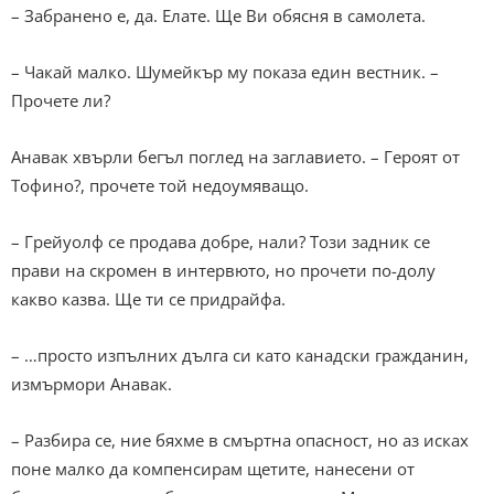
– Забранено е, да. Елате. Ще Ви обясня в самолета.
– Чакай малко. Шумейкър му показа един вестник. –
Прочете ли?
Анавак хвърли бегъл поглед на заглавието. – Героят от
Тофино?, прочете той недоумяващо.
– Грейуолф се продава добре, нали? Този задник се
прави на скромен в интервюто, но прочети по-долу
какво казва. Ще ти се придрайфа.
– …просто изпълних дълга си като канадски гражданин,
измърмори Анавак.
– Разбира се, ние бяхме в смъртна опасност, но аз исках
поне малко да компенсирам щетите, нанесени от