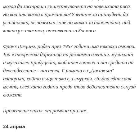
могла да застраши съществуването на човешката раса.
Но кой или какво я причинява? Учените за принудени да
установят, че човекът знае по-малко за планетата, над
която уж властва, отколкото за Космоса.
Франк Шецинг, роден през 1957 година има няколко амплоа.
Той е творчески директор на рекламна агенция, музикант
и музикален продуцент, любител готвач и от средата на
деветдесетте – писател. С романа си „Пасажът“
авторът, който също така е и гмуркач, сбъдва една своя
мечта, след като години преди това действително сънува
сюжета.
Прочетете откъс от романа при нас.
24 април