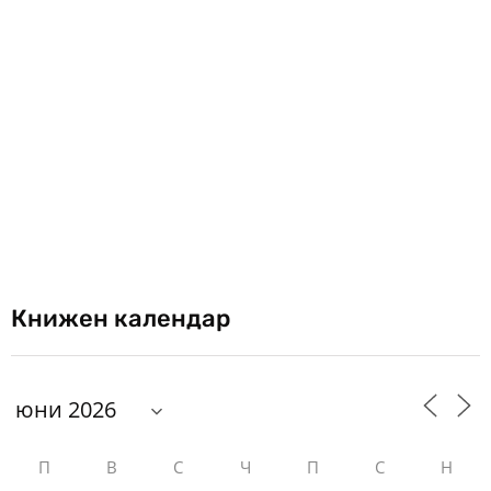
Книжен календар
П
В
С
Ч
П
С
Н