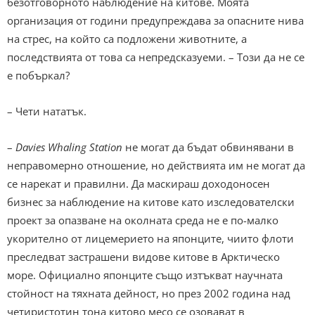
безотговорното наблюдение на китове. Моята
организация от години предупреждава за опасните нива
на стрес, на който са подложени животните, а
последствията от това са непредсказуеми. – Този да не се
е побъркал?
– Чети нататък.
–
Davies Whaling Station
не могат да бъдат обвинявани в
неправомерно отношение, но действията им не могат да
се нарекат и правилни. Да маскираш доходоносен
бизнес за наблюдение на китове като изследователски
проект за опазване на околната среда не е по-малко
укорително от лицемерието на японците, чиито флоти
преследват застрашени видове китове в Арктическо
море. Официално японците също изтъкват научната
стойност на тяхната дейност, но през 2002 година над
четиристотин тона китово месо се озовават в