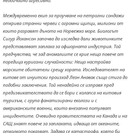
необичайно агресивно.
Междувременно екип за проучване на петролни сондажи
открива странни червеи с огромни щипци, милиони от
които разравят дъното на Норвежко море. Биологът
Сигур Йохансон започва да изследва дали животинките
представляват заплаха за офшорната индустрия. Той
предчувства, че зад аномалиите се крие нещо повече от
поредица куриозни случайности: Нещо настройва
морските обитатели срещу хората. Изследователят на
китове от инуитски произход Леон Анавак също стига до
подобни заключения. Той ненадейно се изправя пред
предизвикателството да се бори с колапса на китовия
туризъм, с група фанатизирани еколози и с
американските военни, които внезапно потулват
инцидентите. Очевидно правителствата на Канада и на
САЩ знаят повече за заплахата, идваща от океаните,
отколкото показват. Задава се катастрофа, която би