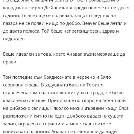
канадската фирма Де Хавиланд преди повече от петдесет
години. Те все още се ползваха, защото след тях на
пазара не се появи нищо по-добро. Beaver беше летял и
до двата полюса. Той беше непретенциозен, здрав и
надежден.
Беше идеален за това, което Анавак възнамеряваше да
прави.
Той погледна към боядисаната в червено и бяло
сервизна сграда. Въздушната база на Тофино,
отдалечена само на няколко минути от града, не беше
класическо летище. Приличаше по-скоро на ловно или
на рибарско селище. Няколко ниски дървени къщи бяха
разположени китно на един дълбоко вдаден в сушата
залив, ограден от гористи хълмове, над които се
извисяваха планини. Анавак се оглеждаше да види