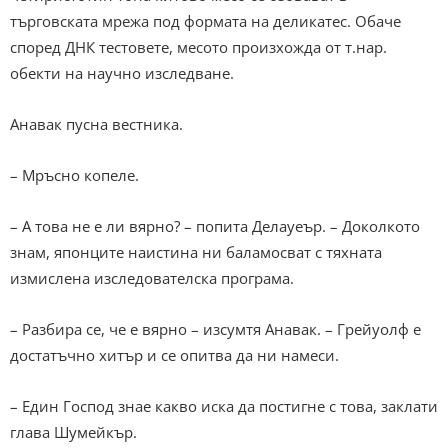
търговската мрежа под формата на деликатес. Обаче
според ДНК тестовете, месото произхожда от т.нар.
обекти на научно изследване.
Анавак пусна вестника.
– Мръсно копеле.
– А това не е ли вярно? – попита Делауеър. – Доколкото
знам, японците наистина ни баламосват с тяхната
измислена изследователска програма.
– Разбира се, че е вярно – изсумтя Анавак. – Грейуолф е
достатъчно хитър и се опитва да ни намеси.
– Един Господ знае какво иска да постигне с това, заклати
глава Шумейкър.