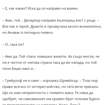
– Е, как какво? Иска да се направи на важен.
– Ами, той… Делауеър направи възпиращ жест с ръце. –
Все пак е герой. Думите ѝ прозвучаха много внимателно,
но Анавак я погледна гневно.
– О, така ли?
– Ами да. Той спаси човешки животи. Аз също мисля, че
не е честно от негова страна така да ви напада, но той
поне беше смел и…
– Грейуолф не е смел – изръмжа Шумейкър. – Този пор
прави всичко от интересчийство, но сега вече прекали.
Ще си има неприятности с племето мака. Те няма да
одобрят, че самозваният им кръвен брат толкова бурно
се противопоставя на китолова. Нали, Леон?