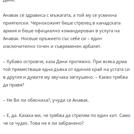
Анавак се здрависа с мъжагата, а той му се усмихна
приятелски. Чернокожият беше стрелец в канадската
армия и беше официално командирован в услуга на
Анавак. Носеше оръжието със себе си – един
изключително точен и съвременен арбалет.
– Хубаво островче, каза Дани протяжно. При всяка дума
той преместваше една дъвка от единия край на устата си
в другия и думите му звучаха заглушено. – Какво трябва
да правя?
– Не Ви ли обясниха?, учуди се Анавак.
– Е, да. Казаха ми, че трябва да стрелям по един кит. Само
че се чудех. Това не е ли забранено?