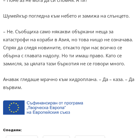
Шумейкър погледна към небето и замижа на слънцето.
– Не. Съобщиха само някакви объркани неща за
катастрофи на кораби в Азия, но това нищо не означава.
Спрях да следя новините, откакто при нас всичко се
обърна с главата надолу. Но ти имаш право. Като се
замисля, за цялата тази бъркотия не се говори много.
Анавак гледаше мрачно към хидроплана. – Да – каза. – Да
вървим.
Сподели: