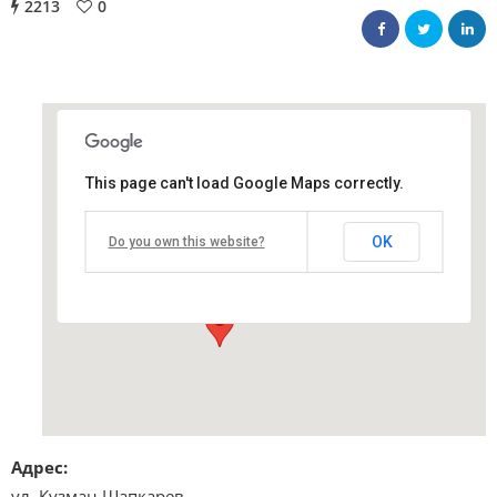
2213
0
This page can't load Google Maps correctly.
централна поща
OK
Do you own this website?
ул. Кузман Шапкарев - София
Виж подробностите и програмата
Адрес:
ул. Кузман Шапкарев