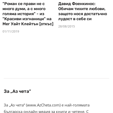
"Роман се прави не с
Давид Фоенкинос:
много думи, а с много
Обичам тихите любови,
голяма история" - из
защото нося достатъчно
"Красиви изгнаници" на
лудост в себе си
Мег Уайт Клейтън [откъс]
28/08/2015
01/11/2019
За „Аз чета“
За „Аз чета“ (www.AzCheta.com) е най-голямата
българска онлайн медия за книги и четене. С