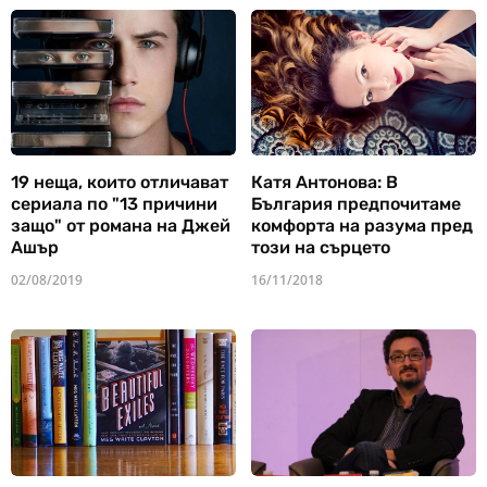
19 неща, които отличават
Катя Антонова: В
сериала по "13 причини
България предпочитаме
защо" от романа на Джей
комфорта на разума пред
Ашър
този на сърцето
02/08/2019
16/11/2018