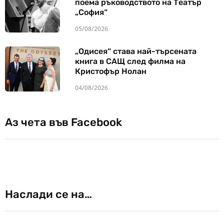
поема ръководството на Театър
„София“
05/08/2026
„Одисея“ става най-търсената
книга в САЩ след филма на
Кристофър Нолан
04/08/2026
Аз чета във Facebook
Наслади се на…