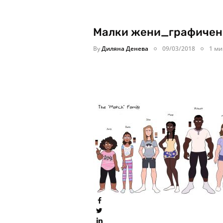
Малки жени_графичен 
By
Диляна Денева
09/03/2018
1 ми