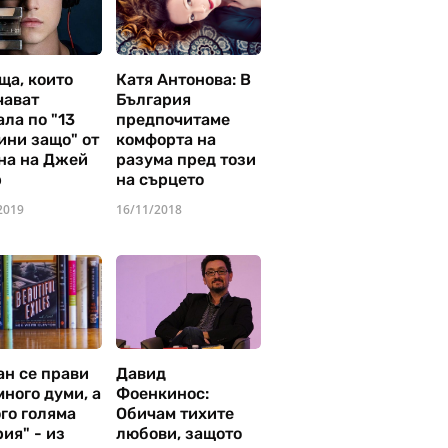
ща, които
Катя Антонова: В
чават
България
ла по "13
предпочитаме
ини защо" от
комфорта на
на на Джей
разума пред този
р
на сърцето
2019
16/11/2018
ан се прави
Давид
много думи, а
Фоенкинос:
го голяма
Обичам тихите
ия" - из
любови, защото