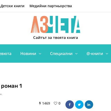
Детски книги
Медийни партньорства
Сайтът за твоята книга
евюта
Новини
Специални
@-книги
роман 1
н.
1469
0