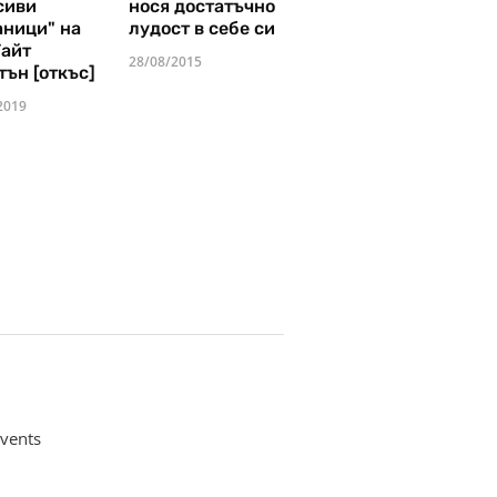
сиви
нося достатъчно
аници" на
лудост в себе си
Уайт
28/08/2015
тън [откъс]
2019
vents