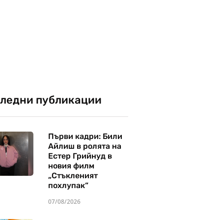
ледни публикации
Първи кадри: Били
Айлиш в ролята на
Естер Грийнуд в
новия филм
„Стъкленият
похлупак“
07/08/2026