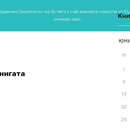
едмично бюлетинът на Аз чета с най-важните новости от б
Кни
книжен свят.
П
1
книгата
8
15
22
29