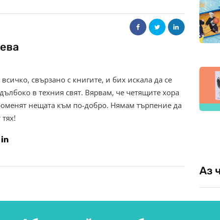
ева
всичко, свързано с книгите, и бих искала да се
дълбоко в техния свят. Вярвам, че четящите хора
роменят нещата към по-добро. Нямам търпение да
 тях!
Аз 