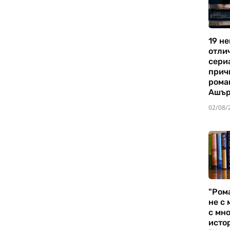
19 не
отли
сериа
прич
рома
Ашъ
02/08/
"Ром
не с 
с мно
истор