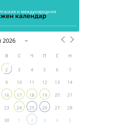
ългаския и международния
жен календар
В
С
Ч
П
С
Н
3
4
5
6
7
2
9
10
11
12
13
14
20
21
16
17
18
19
23
27
28
24
25
26
30
1
3
4
5
2