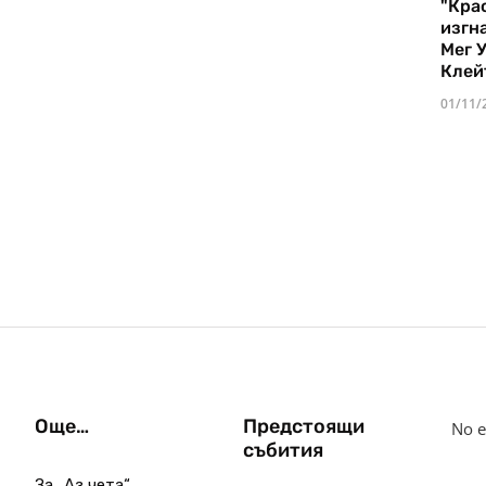
"Кра
изгн
Мег 
Клей
01/11/
Още…
Предстоящи
No e
събития
За „Аз чета“