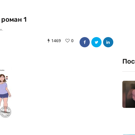
роман 1
н.
1469
0
Пос