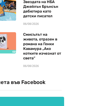
Звездата на НБА
Джейлън Брънсън
дебютира като
детски писател
06/08/2026
Смисълът на
живота, отразен в
романа на Генки
Кавамура „Ако
котките изчезнат от
света“
06/08/2026
чета във Facebook