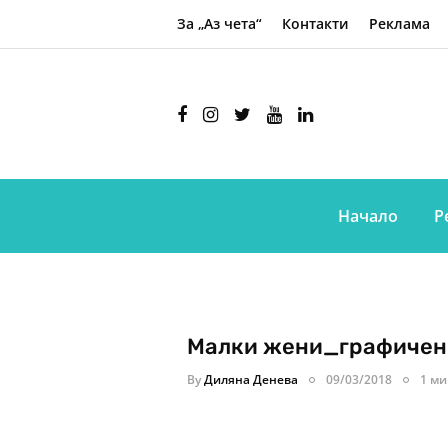
За „Аз чета“
Контакти
Реклама
Начало
Р
Малки жени_графичен 
By
Диляна Денева
09/03/2018
1 ми