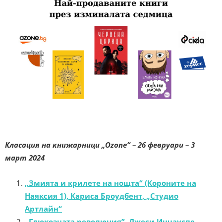
Класация на книжарници „Ozone“ – 26 февруари – 3
март 2024
„Змията и крилете на нощта“ (Короните на
Наяксия 1), Кариса Броудбент, „Студио
Артлайн“
„Глюкозната революция”, Джеси Инчауспе,