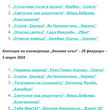
„Слънчеви лъчи в мрака”, Изабел, „Сиела“
„Светулки зад решетките“, Мира Добрева,
„Книгомания“
„Скъпи „Едуард”, Ан Наполитано, „Хермес”
„Опасна сделка”, Сара Маклейн, „Ибис“
„Атомни навици”, Джеймс Клиър, „Хермес“
Класация на книжарница „Книжен ъгъл“
– 28 февруари –
5 март 2024
„Червена царица“, Хуан Гомес-Хурадо, „Сиела“
„Скъпи „Едуард”, Ан Наполитано, „Хермес”
„Тълкуване на сънищата“, Зигмунд Фройд,
„Колибри“
„Светулки зад решетките“, Мира Добрева,
„Книгомания“
„Таби Мактат“, Джулия Доналдсън, „Жанет 45“