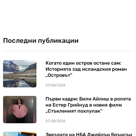
Последни публикации
Когато един остров остане сам:
Историята зад исландския роман
„Островът“
07/08/2026
Първи кадри: Били Айлиш в ролята
на Естер Грийнуд в новия филм
„Стъкленият похлупак“
07/08/2026
Звездата на НБА Джейлън Брънсън