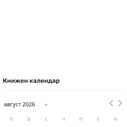
Книжен календар
П
В
С
Ч
П
С
Н