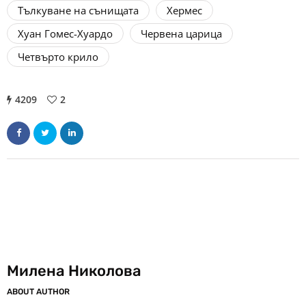
Тълкуване на сънищата
Хермес
Хуан Гомес-Хуардо
Червена царица
Четвърто крило
4209
2
Милена Николова
ABOUT AUTHOR