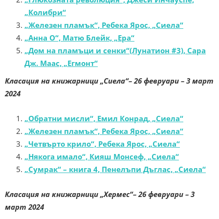
„Колибри“
„Железен пламък“, Ребека Ярос, „Сиела“
„Анна О“, Матю Блейк, „Ера“
„Дом на пламъци и сенки“(Лунатион #3), Сара
Дж. Маас, „Егмонт“
Класация на книжарници „Сиела“
–
26 февруари – 3 март
2024
„Обратни мисли“, Емил Конрад, „Сиела“
„Железен пламък“, Ребека Ярос, „Сиела“
„Четвърто крило“, Ребека Ярос, „Сиела“
„Някога имало“, Кияш Монсеф, „Сиела“
„Сумрак“ – книга 4, Пенелъпи Дъглас, „Сиела“
Класация на книжарници „Хермес“
–
26 февруари – 3
март 2024