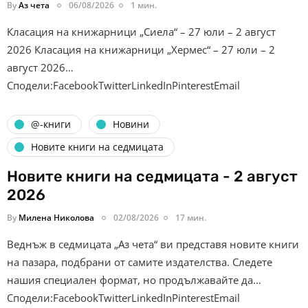
By
Аз чета
06/08/2026
1 мин.
Класация на книжарници „Сиела“ – 27 юли – 2 август
2026 Класация на книжарници „Хермес“ – 27 юли – 2
август 2026…
Сподели:FacebookTwitterLinkedInPinterestEmail
@-книги
Новини
Новите книги на седмицата
Новите книги на седмицата - 2 август
2026
By
Милена Николова
02/08/2026
17 мин.
Веднъж в седмицата „Аз чета“ ви представя новите книги
на пазара, подбрани от самите издателства. Следете
нашия специален формат, но продължавайте да…
Сподели:FacebookTwitterLinkedInPinterestEmail