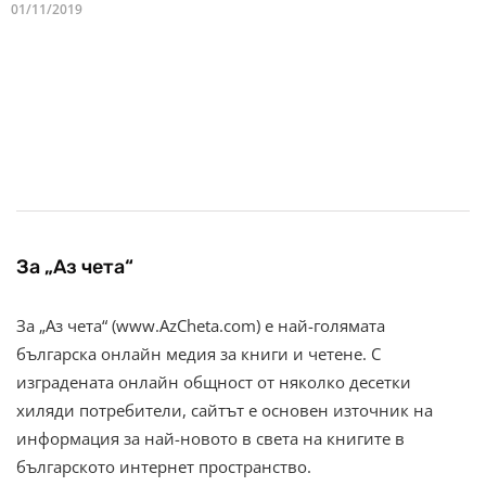
01/11/2019
За „Аз чета“
За „Аз чета“ (www.AzCheta.com) е най-голямата
българска онлайн медия за книги и четене. С
изградената онлайн общност от няколко десетки
хиляди потребители, сайтът е основен източник на
информация за най-новото в света на книгите в
българското интернет пространство.