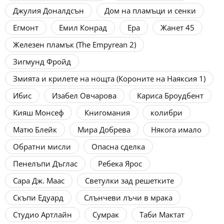
Джулия Доналдсън
Дом на пламъци и сенки
Егмонт
Емил Конрад
Ера
Жанет 45
Железен пламък (The Empyrean 2)
Зигмунд Фройд
Змията и крилете на нощта (Короните на Наяксия 1)
Ибис
Изабел Овчарова
Кариса Броудбент
Кияш Монсеф
Книгомания
колибри
Матю Блейк
Мира Добрева
Някога имало
Обратни мисли
Опасна сделка
Пенелъпи Дъглас
Ребека Ярос
Сара Дж. Маас
Светулки зад решетките
Скъпи Едуард
Слънчеви лъчи в мрака
Студио Артлайн
Сумрак
Таби Мактат