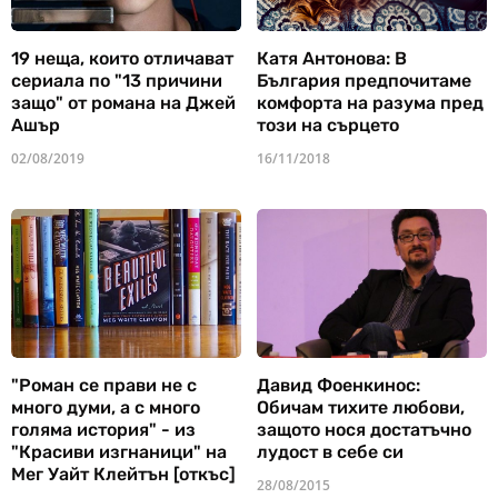
19 неща, които отличават
Катя Антонова: В
сериала по "13 причини
България предпочитаме
защо" от романа на Джей
комфорта на разума пред
Ашър
този на сърцето
02/08/2019
16/11/2018
"Роман се прави не с
Давид Фоенкинос:
много думи, а с много
Обичам тихите любови,
голяма история" - из
защото нося достатъчно
"Красиви изгнаници" на
лудост в себе си
Мег Уайт Клейтън [откъс]
28/08/2015