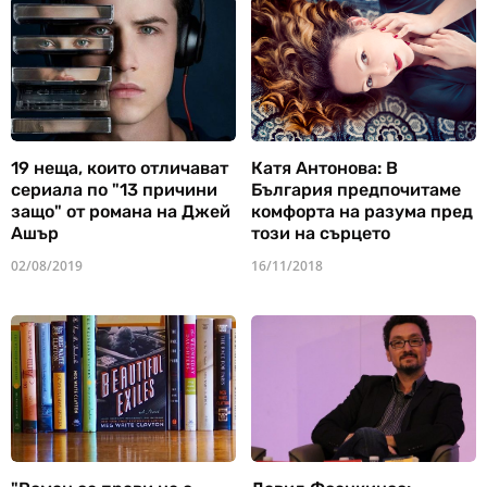
19 неща, които отличават
Катя Антонова: В
сериала по "13 причини
България предпочитаме
защо" от романа на Джей
комфорта на разума пред
Ашър
този на сърцето
02/08/2019
16/11/2018