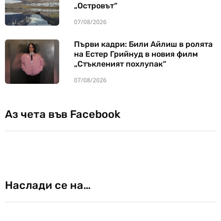
„Островът“
07/08/2026
Първи кадри: Били Айлиш в ролята
на Естер Грийнуд в новия филм
„Стъкленият похлупак“
07/08/2026
Аз чета във Facebook
Наслади се на…