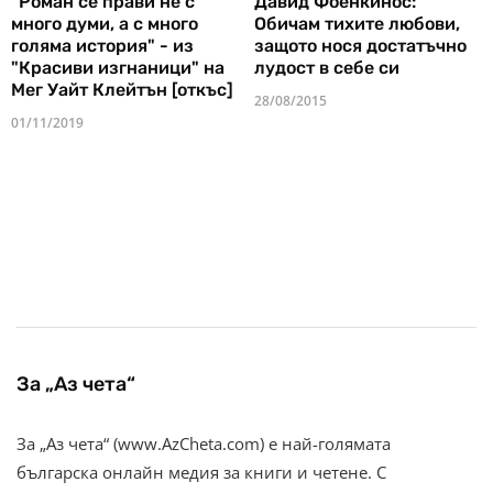
"Роман се прави не с
Давид Фоенкинос:
много думи, а с много
Обичам тихите любови,
голяма история" - из
защото нося достатъчно
"Красиви изгнаници" на
лудост в себе си
Мег Уайт Клейтън [откъс]
28/08/2015
01/11/2019
За „Аз чета“
За „Аз чета“ (www.AzCheta.com) е най-голямата
българска онлайн медия за книги и четене. С