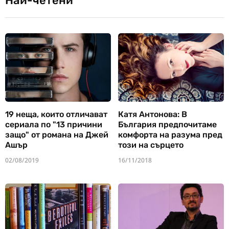
Най-четени
19 неща, които отличават
Катя Антонова: В
сериала по "13 причини
България предпочитаме
защо" от романа на Джей
комфорта на разума пред
Ашър
този на сърцето
02/08/2019
16/11/2018