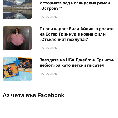
Историята зад исландския роман
„Островът“
07/08/2026
Първи кадри: Били Айлиш в ролята
на Естер Грийнуд в новия филм
„Стъкленият похлупак“
07/08/2026
Звездата на НБА Джейлън Брънсън
дебютира като детски писател
06/08/2026
Аз чета във Facebook