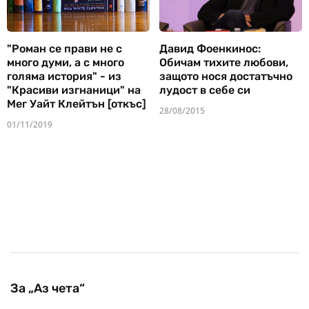
"Роман се прави не с
Давид Фоенкинос:
много думи, а с много
Обичам тихите любови,
голяма история" - из
защото нося достатъчно
"Красиви изгнаници" на
лудост в себе си
Мег Уайт Клейтън [откъс]
28/08/2015
01/11/2019
За „Аз чета“